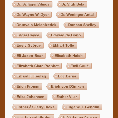
Dr. Szilágyi Vilmos
Dr. Vígh Béla
Dr. Wayne W. Dyer
Dr. Weninger Antal
Drunvalo Melchizedek
Duncan Shelley
Edgar Cayce
Edward de Bono
Egely György
Ekhart Tolle
Eli Jaxon-Bear
Elisabeth Haich
Elizabeth Clare Prophet
Emil Coué
Erhard F. Freitag
Eric Berne
Erich Fromm
Erich von Däniken
Erika Johansen
Esther Vilar
Esther és Jerry Hicks
Eugene T. Gendlin
F. E. Eckard Strohm
F. Várkonyi Zsuzsa