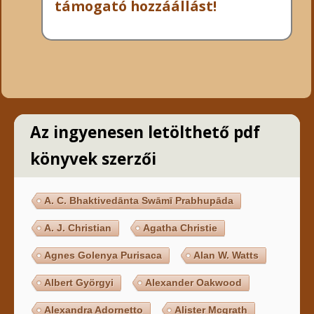
támogató hozzáállást!
Az ingyenesen letölthető pdf
könyvek szerzői
A. C. Bhaktivedānta Swāmī Prabhupāda
A. J. Christian
Agatha Christie
Agnes Golenya Purisaca
Alan W. Watts
Albert Györgyi
Alexander Oakwood
Alexandra Adornetto
Alister Mcgrath