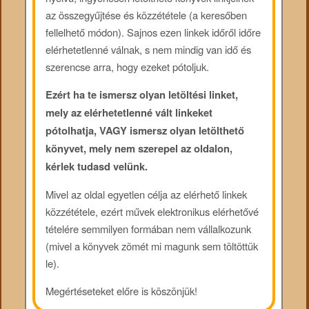
az összegyűjtése és közzététele (a keresőben
fellelhető módon). Sajnos ezen linkek időről időre
elérhetetlenné válnak, s nem mindig van idő és
szerencse arra, hogy ezeket pótoljuk.
Ezért ha te ismersz olyan letöltési linket,
mely az elérhetetlenné vált linkeket
pótolhatja, VAGY ismersz olyan letölthető
könyvet, mely nem szerepel az oldalon,
kérlek tudasd velünk.
Mivel az oldal egyetlen célja az elérhető linkek
közzététele, ezért művek elektronikus elérhetővé
tételére semmilyen formában nem vállalkozunk
(mivel a könyvek zömét mi magunk sem töltöttük
le).
Megértéseteket előre is köszönjük!