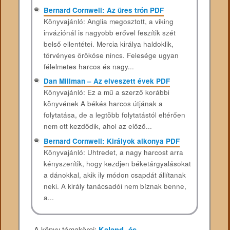
Bernard Cornwell: Az üres trón PDF
Könyvajánló: Anglia megosztott, a viking
inváziónál is nagyobb erővel feszítik szét
belső ellentétei. Mercia királya haldoklik,
törvényes örököse nincs. Felesége ugyan
félelmetes harcos és nagy...
Dan Millman – Az elveszett évek PDF
Könyvajánló: Ez a mű a szerző korábbi
könyvének A békés harcos útjának a
folytatása, de a legtöbb folytatástól eltérően
nem ott kezdődik, ahol az előző...
Bernard Cornwell: Királyok alkonya PDF
Könyvajánló: Uhtredet, a nagy harcost arra
kényszerítik, hogy kezdjen béketárgyalásokat
a dánokkal, akik ily módon csapdát állítanak
neki. A király tanácsadói nem bíznak benne,
a...
A könyv témakörei:
Kaland- és