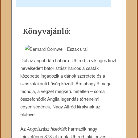
Könyvajánló:
Dúl ​az angol-dán háború. Uhtred, a vikingek közt
nevelkedett bátor szász harcos a csaták
közepette ingadozik a dánok szeretete és a
szászok iránti hűség között. Ám ahogy ő maga
mondja, a végzet megkerülhetetlen – sorsa
összefonódik Anglia legendás történelmi
egyéniségének, Nagy Alfréd királynak az
életével.
Az
Angolszász históriák
harmadik nagy
fejezetében 878-at írunk. Uhtred, aki fényes