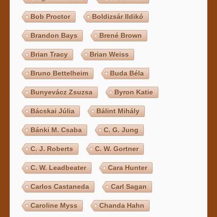
Bob Proctor
Boldizsár Ildikó
Brandon Bays
Brené Brown
Brian Tracy
Brian Weiss
Bruno Bettelheim
Buda Béla
Bunyevácz Zsuzsa
Byron Katie
Bácskai Júlia
Bálint Mihály
Bánki M. Csaba
C. G. Jung
C. J. Roberts
C. W. Gortner
C. W. Leadbeater
Cara Hunter
Carlos Castaneda
Carl Sagan
Caroline Myss
Chanda Hahn