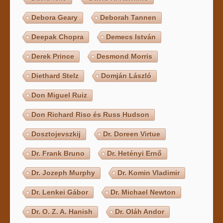
Debora Geary
Deborah Tannen
Deepak Chopra
Demecs István
Derek Prince
Desmond Morris
Diethard Stelz
Domján László
Don Miguel Ruiz
Don Richard Riso és Russ Hudson
Dosztojevszkij
Dr. Doreen Virtue
Dr. Frank Bruno
Dr. Hetényi Ernő
Dr. Jozeph Murphy
Dr. Komin Vladimir
Dr. Lenkei Gábor
Dr. Michael Newton
Dr. O. Z. A. Hanish
Dr. Oláh Andor