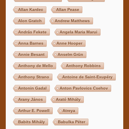
Allan Kardec
Allan Pease
Alon Gratch
Andrew Matthews
András Fekete
Angela Maria Marui
Anna Barnes
Anne Hooper
Annie Besant
Anselm Grün
Anthony de Mello
Anthony Robbins
Anthony Strano
Antoine de Saint-Exupéry
Antonin Gadal
Anton Pavlovics Csehov
Arany János
Arató Mihály
Arthur E. Powell
Atreya
Babits Mihály
Babulka Péter