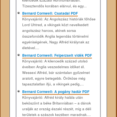
kilencedik századi Northumbriában.
Tízesztendős korában elárvul, és egy...
Bernard Cornwell: Csatadal PDF
Könyvajánló: Az Angolszász ​históriák főhőse
Lord Uhtred, a vikingek közt nevelkedett
angolszász harcos, akinek sorsa
összefonódik Anglia legendás történelmi
egyéniségének, Nagy Alfréd királynak az
életével....
Bernard Cornwell: Felperzselt vidék PDF
Könyvajánló: A kilencedik század utolsó
éveiben Anglia veszedelmes időket él.
Wessexi Alfréd, bár számtalan győzelmet
aratott, egyre betegebb. Örököse még
tapasztalatlan ifjú, a vikingek pedig,...
Bernard Cornwell: A pogány hadúr PDF
Könyvajánló: Alfréd ​király halála után
beköszönt a béke Britanniában – a dánok
uralják az ország északi részét, míg a déli
területek a szászok kezében maradnak....