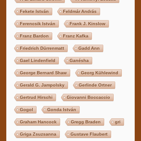
Fekete István
Feldmár András
Ferencsik István
Frank J. Kinslow
Franz Bardon
Franz Kafka
Friedrich Dürrenmatt
Gadd Ann
Gael Lindenfield
Ganésha
George Bernard Shaw
Georg Kühlewind
Gerald G. Jampolsky
Gerlinde Ortner
Gertrud Hirschi
Giovanni Boccaccio
Gogol
Gonda István
Graham Hancock
Gregg Braden
gri
Griga Zsuzsanna
Gustave Flaubert