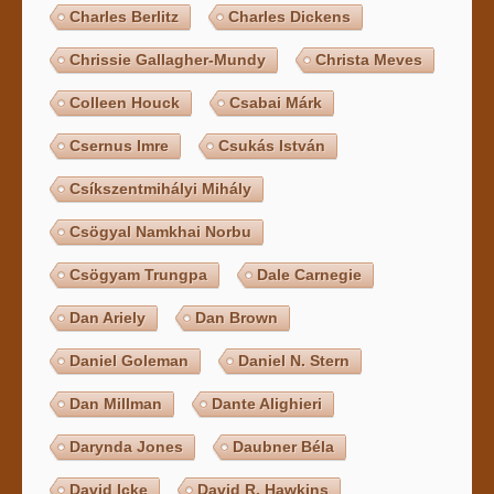
Charles Berlitz
Charles Dickens
Chrissie Gallagher-Mundy
Christa Meves
Colleen Houck
Csabai Márk
Csernus Imre
Csukás István
Csíkszentmihályi Mihály
Csögyal Namkhai Norbu
Csögyam Trungpa
Dale Carnegie
Dan Ariely
Dan Brown
Daniel Goleman
Daniel N. Stern
Dan Millman
Dante Alighieri
Darynda Jones
Daubner Béla
David Icke
David R. Hawkins