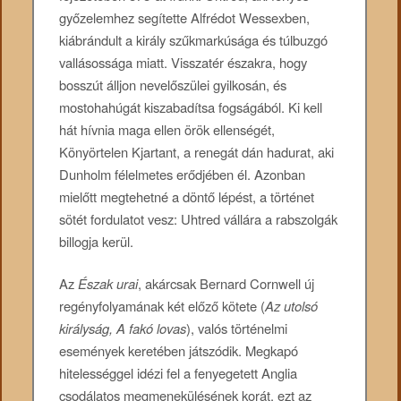
győzelemhez segítette Alfrédot Wessexben,
kiábrándult a király szűkmarkúsága és túlbuzgó
vallásossága miatt. Visszatér északra, hogy
bosszút álljon nevelőszülei gyilkosán, és
mostohahúgát kiszabadítsa fogságából. Ki kell
hát hívnia maga ellen örök ellenségét,
Könyörtelen Kjartant, a renegát dán hadurat, aki
Dunholm félelmetes erődjében él. Azonban
mielőtt megtehetné a döntő lépést, a történet
sötét fordulatot vesz: Uhtred vállára a rabszolgák
billogja kerül.
Az
Észak urai
, akárcsak Bernard Cornwell új
regényfolyamának két előző kötete (
Az utolsó
királyság, A fakó lovas
), valós történelmi
események keretében játszódik. Megkapó
hitelességgel idézi fel a fenyegetett Anglia
csodálatos megmenekülésének korát, ezt az