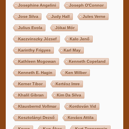
Josephine Angelini
Joseph O'Connor
Jose Silva
Judy Hall
Jules Verne
Julius Evola
Jókai Mór
Kaczvinszky József
Kalo Jenő
Karinthy Frigyes
Karl May
Kathleen Mcgowan
Kenneth Copeland
Kenneth E. Hagin
Ken Wilber
Kerner Tibor
Kertész Imre
Khalil Gibran
Kim Da Silva
Klausbernd Vollmar
Kordován Vid
Kosztolányi Dezső
Kovács Attila
Kryon
Kun Ákos
Kurt Tepperwein