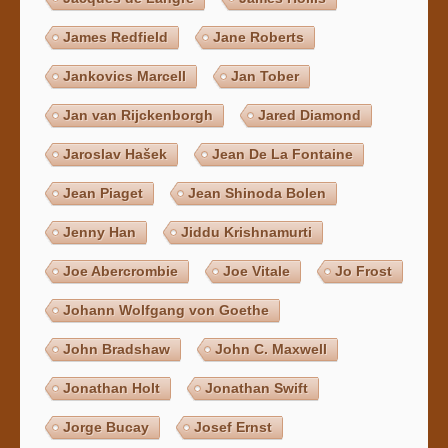
James Redfield
Jane Roberts
Jankovics Marcell
Jan Tober
Jan van Rijckenborgh
Jared Diamond
Jaroslav Hašek
Jean De La Fontaine
Jean Piaget
Jean Shinoda Bolen
Jenny Han
Jiddu Krishnamurti
Joe Abercrombie
Joe Vitale
Jo Frost
Johann Wolfgang von Goethe
John Bradshaw
John C. Maxwell
Jonathan Holt
Jonathan Swift
Jorge Bucay
Josef Ernst