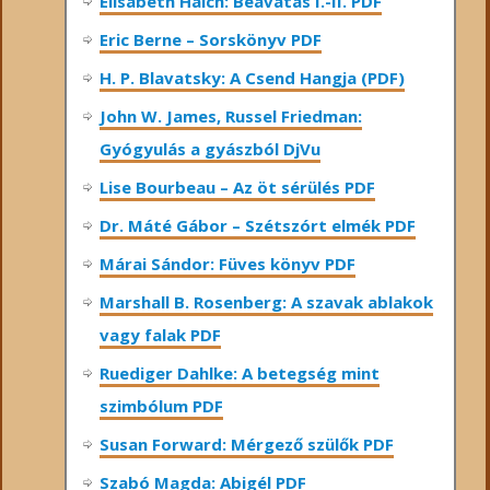
Elisabeth Haich: Beavatás I.-II. PDF
Eric Berne – Sorskönyv PDF
H. P. Blavatsky: A Csend Hangja (PDF)
John W. James, Russel Friedman:
Gyógyulás a gyászból DjVu
Lise Bourbeau – Az öt sérülés PDF
Dr. Máté Gábor – Szétszórt elmék PDF
Márai Sándor: Füves könyv PDF
Marshall B. Rosenberg: A szavak ablakok
vagy falak PDF
Ruediger Dahlke: A betegség mint
szimbólum PDF
Susan Forward: Mérgező szülők PDF
Szabó Magda: Abigél PDF