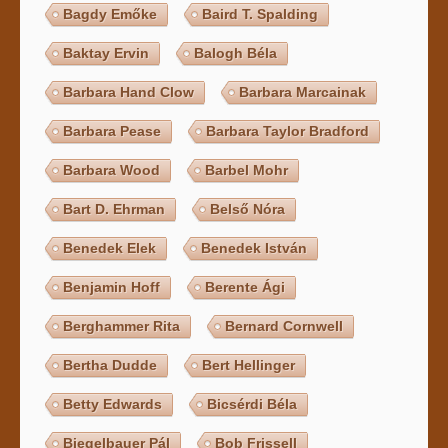
Bagdy Emőke
Baird T. Spalding
Baktay Ervin
Balogh Béla
Barbara Hand Clow
Barbara Marcainak
Barbara Pease
Barbara Taylor Bradford
Barbara Wood
Barbel Mohr
Bart D. Ehrman
Belső Nóra
Benedek Elek
Benedek István
Benjamin Hoff
Berente Ági
Berghammer Rita
Bernard Cornwell
Bertha Dudde
Bert Hellinger
Betty Edwards
Bicsérdi Béla
Biegelbauer Pál
Bob Frissell