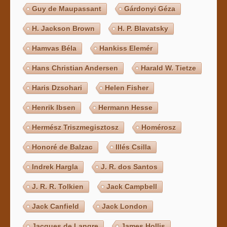
Guy de Maupassant
Gárdonyi Géza
H. Jackson Brown
H. P. Blavatsky
Hamvas Béla
Hankiss Elemér
Hans Christian Andersen
Harald W. Tietze
Haris Dzsohari
Helen Fisher
Henrik Ibsen
Hermann Hesse
Hermész Triszmegisztosz
Homérosz
Honoré de Balzac
Illés Csilla
Indrek Hargla
J. R. dos Santos
J. R. R. Tolkien
Jack Campbell
Jack Canfield
Jack London
Jacques de Langre
James Hollis