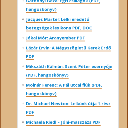
Gárdonyi Géza: Egri csillagok (PDF,
hangoskönyv)
Jacques Martel: Lelki eredetű
betegségek lexikona PDF, DOC
Jókai Mór: Aranyember PDF
Lázár Ervin: A Négyszögletű Kerek Erdő
PDF
Mikszáth Kálmán: Szent Péter esernyője
(PDF, hangoskönyv)
Molnár Ferenc: A Pál utcai fiúk (PDF,
hangoskönyv)
Dr. Michael Newton: Lelkünk útja 1.rész
PDF
Michaela Riedl – Jóni-masszázs PDF