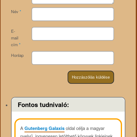
Név
*
E-
mail
cím
*
Honlap
Fontos tudnivaló:
A
Gutenberg Galaxis
oldal célja a magyar
nyelvű, ingyenesen letölthető könyvek linkjeinek