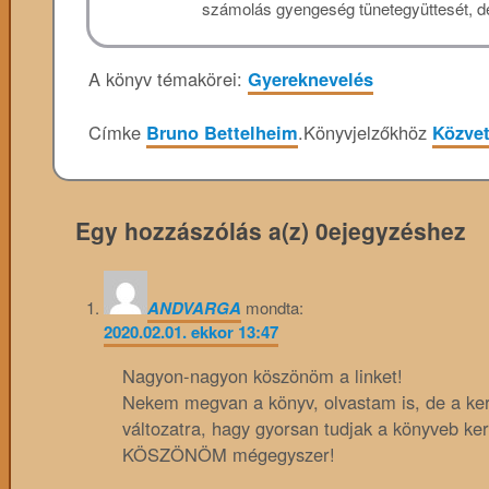
számolás gyengeség tünetegyüttesét, de 
A könyv témakörei:
Gyereknevelés
Címke
Bruno Bettelheim
.
Könyvjelzőkhöz
Közvet
Egy hozzászólás a(z) 0ejegyzéshez
ANDVARGA
mondta:
2020.02.01. ekkor 13:47
Nagyon-nagyon köszönöm a linket!
Nekem megvan a könyv, olvastam is, de a ke
változatra, hagy gyorsan tudjak a könyveb ker
KÖSZÖNÖM mégegyszer!