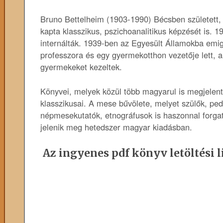
Bruno Bettelheim (1903-1990) Bécsben született, 
kapta klasszikus, pszichoanalitikus képzését is. 
internálták. 1939-ben az Egyesült Államokba emig
professzora és egy gyermekotthon vezetője lett, ah
gyermekeket kezeltek.
Könyvei, melyek közül több magyarul is megjelent,
klasszikusai. A mese bűvölete, melyet szülők, pe
népmesekutatók, etnográfusok is haszonnal forgat
jelenik meg hetedszer magyar kiadásban.
Az ingyenes pdf könyv letöltési l