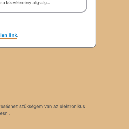
a közvélemény alig-alig...
len link
.
reséshez szükségem van az elektronikus
esni.