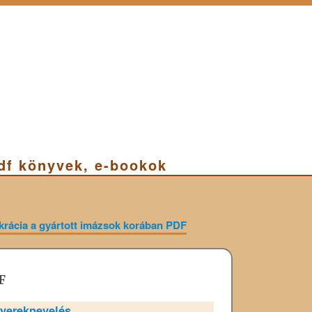
pdf könyvek, e-bookok
krácia a gyártott imázsok korában PDF
F
yereknevelés