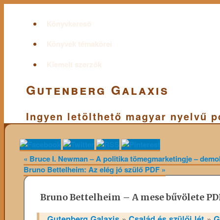
Könyvkereső
Könyvek témakörei
Kiemelt szerzők
Gutenberg Galaxis
Ingyen letölthető magyar nyelvű 
«
Bruce I. Newman – A politika tömegmarketingje – demo
Bruno Bettelheim: Az elég jó szülő PDF
»
Bruno Bettelheim – A mese bűvölete PD
Gutenberg Galaxis
»
Család és szülői lét
»
G