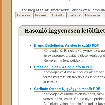
Oszd meg azzal az ismerősöddel, akinek ez a könyv ha
Facebook
Pinterest
LinkedIn
Twitter/X
Messenger
Hasonló ingyenesen letölthe
Bruno Bettelheim: Az elég jó szülő PDF
Könyvajánló: Ennek a könyvnek az a célj
igyekezzenek a saját fejükkel végiggond
Remélem, a fenti példák...
Pressing Lajos – Az égig érő fa PDF
Könyvajánló: A mese éppúgy az emberi lé
termé­szet testünk táplálója és fenntart
kultúrává...
Gerlinde Ortner: Új gyógyító mesék PDF
Könyvajánló: Mértéktelen tévézés, szexuá
veszekedés, válás. Csupa olyan problém
Szülőként vajon megfelelően tudjuk keze