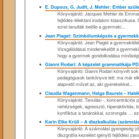
E. Dupoux, G. Judit, J. Mehler: Ember szül
Könyvajánló: Jacques Mehler és Emman
fejlődés-lélektani irodalom klasszikusa. 
ezrei tanulták belőle a gyermeki...
Jean Piaget: Szimbólumképzés a gyermek
Könyvajánló: Jean Piaget a gyermeklélek
Vizsgálódásai mindenekelőtt a gyermeki g
hogy a gyermek gondolkodása minőségil
Gianni Rodari: A képzelet grammatikája P
Könyvajánló: Gianni Rodari könyvét sok n
pedagógusok tankönyve lett: ma már elk
alapvető művet az, aki gyerekekkel...
Claudia Wagenmann, Helga Baureis – Haték
Könyvajánló: Tanulási -, koncentrációs 
nehézségek, agresszió, hiperaktivitás, b
konfliktus a tanárokkal, szorongás … e
Karin Elke Krüll – A diszkalkuliás (számo
Könyvajánló: A számolási gyengeség (dis
diszgráfia kezelést igénylő fejlődési za