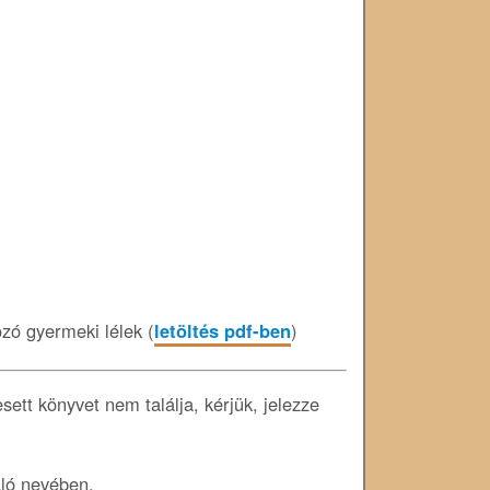
zó gyermeki lélek (
letöltés pdf-ben
)
ett könyvet nem találja, kérjük, jelezze
áló nevében.