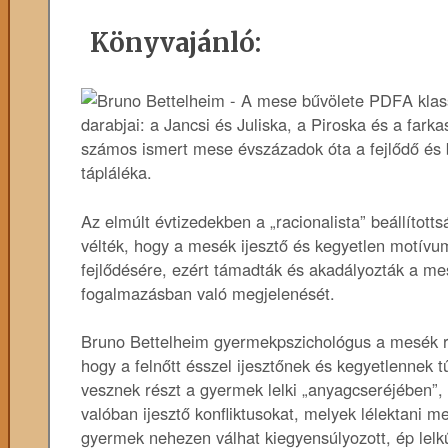
Könyvajánló:
A kla
darabjai: a Jancsi és Juliska, a Piroska és a fark
számos ismert mese évszázadok óta a fejlődő és 
tápláléka.
Az elmúlt évtizedekben a „racionalista” beállíto
vélték, hogy a mesék ijesztő és kegyetlen motívu
fejlődésére, ezért támadták és akadályozták a me
fogalmazásban való megjelenését.
Bruno Bettelheim gyermekpszichológus a mesék r
hogy a felnőtt ésszel ijesztőnek és kegyetlenne
vesznek részt a gyermek lelki „anyagcseréjében”
valóban ijesztő konfliktusokat, melyek lélektani m
gyermek nehezen válhat kiegyensúlyozott, ép lelkű