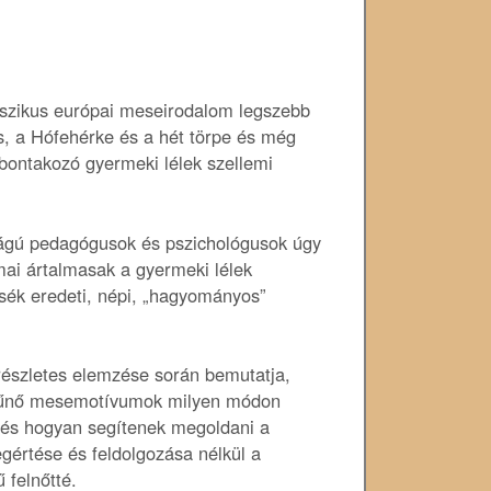
sszikus európai meseirodalom legszebb
as, a Hófehérke és a hét törpe és még
bontakozó gyermeki lélek szellemi
ttságú pedagógusok és pszichológusok úgy
mai ártalmasak a gyermeki lélek
sék eredeti, népi, „hagyományos”
észletes elemzése során bemutatja,
k tűnő mesemotívumok milyen módon
, és hogyan segítenek megoldani a
egértése és feldolgozása nélkül a
 felnőtté.