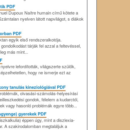
etik PDF
uel Dupoux Naítre humain című kötete a
Számtalan nyelven látott napvilágot, s diákok
korban PDF
tan egyik első rendszeralkotója.
ondolkodást tárják fel azzal a feltevéssel,
eg más mint...
DF
yelvre lefordították, világszerte szülők,
épzelhetetlen, hogy ne ismerje ezt az
ony tanulás kineziológiával PDF
problémák, olvasási-számolás-helyesírási
eilleszkedési gondok, félelem a kudarctól,
zek vagy hasonló problémák egyre több...
lásgyenge) gyerekek PDF
zkalkulia) éppen úgy, mint a diszlexia-
var. A szakirodalomban megtaláljuk a