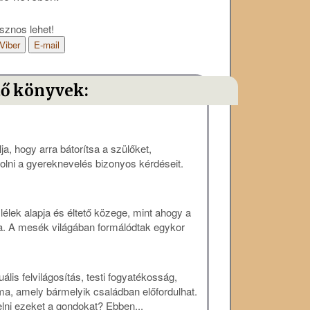
sznos lehet!
Viber
E-mail
tő könyvek:
a, hogy arra bátorítsa a szülőket,
olni a gyereknevelés bizonyos kérdéseit.
lek alapja és éltető közege, mint ahogy a
ója. A mesék világában formálódtak egykor
lis felvilágosítás, testi fogyatékosság,
a, amely bármelyik családban előfordulhat.
lni ezeket a gondokat? Ebben...