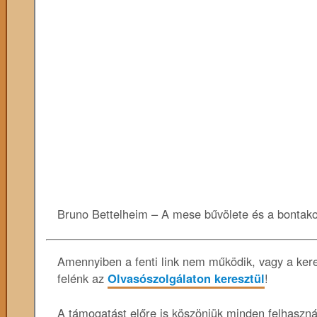
Bruno Bettelheim – A mese bűvölete és a bontako
Amennyiben a fenti link nem működik, vagy a keres
felénk az
Olvasószolgálaton keresztül
!
A támogatást előre is köszönjük minden felhaszn