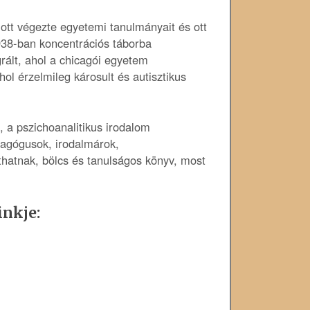
ott végezte egyetemi tanulmányait és ott
1938-ban koncentrációs táborba
rált, ahol a chicagói egyetem
ol érzelmileg károsult és autisztikus
 a pszichoanalitikus irodalom
dagógusok, irodalmárok,
hatnak, bölcs és tanulságos könyv, most
inkje: