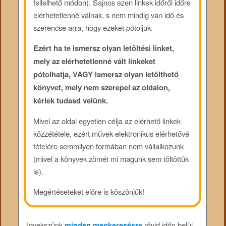
fellelhető módon). Sajnos ezen linkek időről időre
elérhetetlenné válnak, s nem mindig van idő és
szerencse arra, hogy ezeket pótoljuk.
Ezért ha te ismersz olyan letöltési linket,
mely az elérhetetlenné vált linkeket
pótolhatja, VAGY ismersz olyan letölthető
könyvet, mely nem szerepel az oldalon,
kérlek tudasd velünk.
Mivel az oldal egyetlen célja az elérhető linkek
közzététele, ezért művek elektronikus elérhetővé
tételére semmilyen formában nem vállalkozunk
(mivel a könyvek zömét mi magunk sem töltöttük
le).
Megértéseteket előre is köszönjük!
Igyekszünk
minden megkeresésre
rövid időn belül