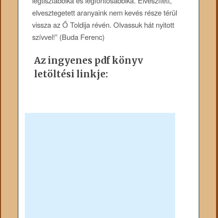
legtisztábbika és legfontosabbika. Elveszített,
elvesztegetett aranyaink nem kevés része térül
vissza az Ő Toldija révén. Olvassuk hát nyitott
szívvel!” (Buda Ferenc)
Az ingyenes pdf könyv
letöltési linkje: