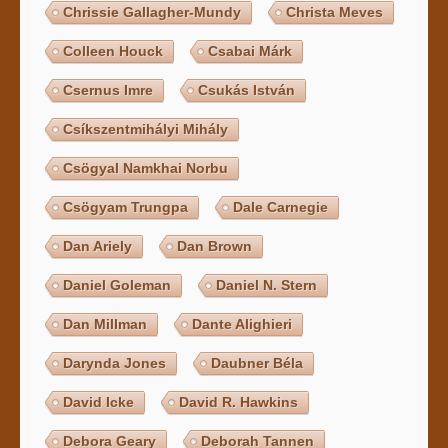
Chrissie Gallagher-Mundy
Christa Meves
Colleen Houck
Csabai Márk
Csernus Imre
Csukás István
Csíkszentmihályi Mihály
Csögyal Namkhai Norbu
Csögyam Trungpa
Dale Carnegie
Dan Ariely
Dan Brown
Daniel Goleman
Daniel N. Stern
Dan Millman
Dante Alighieri
Darynda Jones
Daubner Béla
David Icke
David R. Hawkins
Debora Geary
Deborah Tannen