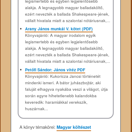
legismertebb és egyben legjelentősebb
alakja. A legnagyobb magyar balladaköltő,
ezért nevezték a ballada Shakespeare-jének,
vállalt hivatala miatt a szalontai nótáriusnak,...
Arany János munkái V. kötet (PDF)
Könyvajánló: A magyar irodalom egyik
legismertebb és egyben legjelentősebb
alakja. A legnagyobb magyar balladaköltő,
ezért nevezték a ballada Shakespeare-jének,
vállalt hivatala miatt a szalontai nótáriusnak,...
Petőfi Sándor: János vitéz PDF
Könyvajánló: Kukoricza Jancsi történetét
mindenki ismeri. A bátor juhászbojtár, aki
faluját elhagyva nyakába veszi a világot, útja
során egyre hihetetlenebb kalandokba
keveredik: haramiákkal verekszik,
huszárnak...
A könyv témakörei:
Magyar költészet