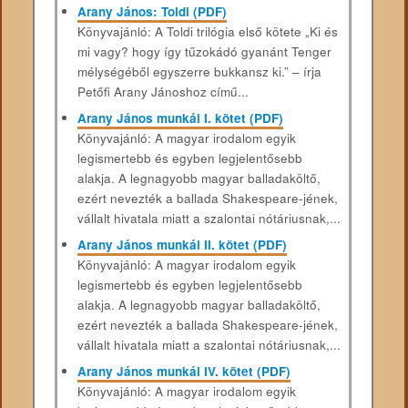
Arany János: Toldi (PDF)
Könyvajánló: A Toldi trilógia első kötete „Ki és
mi vagy? hogy így tűzokádó gyanánt Tenger
mélységéből egyszerre bukkansz ki.” – írja
Petőfi Arany Jánoshoz című...
Arany János munkái I. kötet (PDF)
Könyvajánló: A magyar irodalom egyik
legismertebb és egyben legjelentősebb
alakja. A legnagyobb magyar balladaköltő,
ezért nevezték a ballada Shakespeare-jének,
vállalt hivatala miatt a szalontai nótáriusnak,...
Arany János munkái II. kötet (PDF)
Könyvajánló: A magyar irodalom egyik
legismertebb és egyben legjelentősebb
alakja. A legnagyobb magyar balladaköltő,
ezért nevezték a ballada Shakespeare-jének,
vállalt hivatala miatt a szalontai nótáriusnak,...
Arany János munkái IV. kötet (PDF)
Könyvajánló: A magyar irodalom egyik