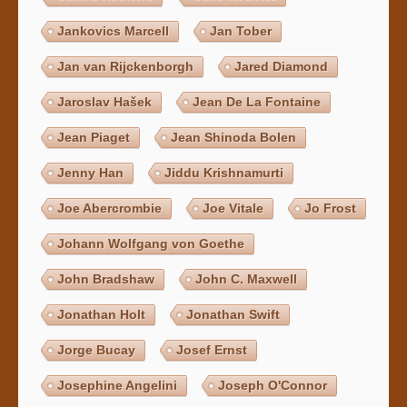
Jankovics Marcell
Jan Tober
Jan van Rijckenborgh
Jared Diamond
Jaroslav Hašek
Jean De La Fontaine
Jean Piaget
Jean Shinoda Bolen
Jenny Han
Jiddu Krishnamurti
Joe Abercrombie
Joe Vitale
Jo Frost
Johann Wolfgang von Goethe
John Bradshaw
John C. Maxwell
Jonathan Holt
Jonathan Swift
Jorge Bucay
Josef Ernst
Josephine Angelini
Joseph O'Connor