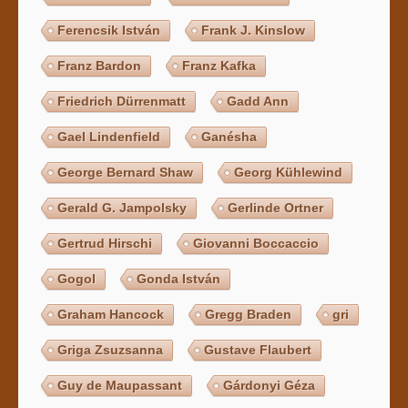
Ferencsik István
Frank J. Kinslow
Franz Bardon
Franz Kafka
Friedrich Dürrenmatt
Gadd Ann
Gael Lindenfield
Ganésha
George Bernard Shaw
Georg Kühlewind
Gerald G. Jampolsky
Gerlinde Ortner
Gertrud Hirschi
Giovanni Boccaccio
Gogol
Gonda István
Graham Hancock
Gregg Braden
gri
Griga Zsuzsanna
Gustave Flaubert
Guy de Maupassant
Gárdonyi Géza