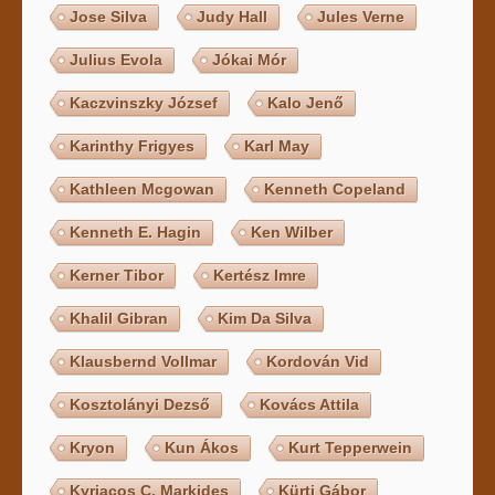
Jose Silva
Judy Hall
Jules Verne
Julius Evola
Jókai Mór
Kaczvinszky József
Kalo Jenő
Karinthy Frigyes
Karl May
Kathleen Mcgowan
Kenneth Copeland
Kenneth E. Hagin
Ken Wilber
Kerner Tibor
Kertész Imre
Khalil Gibran
Kim Da Silva
Klausbernd Vollmar
Kordován Vid
Kosztolányi Dezső
Kovács Attila
Kryon
Kun Ákos
Kurt Tepperwein
Kyriacos C. Markides
Kürti Gábor