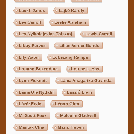
Lackfi János
Lajkó Károly
Lee Carroll
Leslie Abraham
Lev Nyikolajevics Tolsztoj
Lewis Carroll
Libby Purves
Lilian Verner Bonds
Lily Water
Lobszang Rampa
Louann Brizendine
Louise L. Hay
Lynn Picknett
Láma Anagarika Govinda
Láma Ole Nydahl
László Ervin
Lázár Ervin
Lénárt Gitta
M. Scott Peck
Malcolm Gladwell
Mantak Chia
Maria Treben