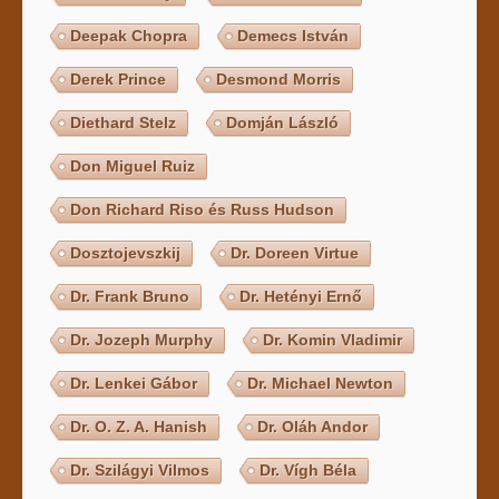
Deepak Chopra
Demecs István
Derek Prince
Desmond Morris
Diethard Stelz
Domján László
Don Miguel Ruiz
Don Richard Riso és Russ Hudson
Dosztojevszkij
Dr. Doreen Virtue
Dr. Frank Bruno
Dr. Hetényi Ernő
Dr. Jozeph Murphy
Dr. Komin Vladimir
Dr. Lenkei Gábor
Dr. Michael Newton
Dr. O. Z. A. Hanish
Dr. Oláh Andor
Dr. Szilágyi Vilmos
Dr. Vígh Béla