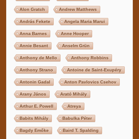
Alon Gratch
Andrew Matthews
András Fekete
Angela Maria Marui
Anna Barnes
Anne Hooper
Annie Besant
Anselm Grün
Anthony de Mello
Anthony Robbins
Anthony Strano
Antoine de Saint-Exupéry
Antonin Gadal
Anton Pavlovics Csehov
Arany János
Arató Mihály
Arthur E. Powell
Atreya
Babits Mihály
Babulka Péter
Bagdy Emőke
Baird T. Spalding