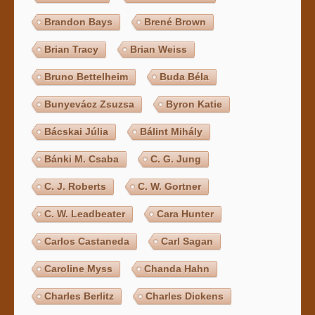
Brandon Bays
Brené Brown
Brian Tracy
Brian Weiss
Bruno Bettelheim
Buda Béla
Bunyevácz Zsuzsa
Byron Katie
Bácskai Júlia
Bálint Mihály
Bánki M. Csaba
C. G. Jung
C. J. Roberts
C. W. Gortner
C. W. Leadbeater
Cara Hunter
Carlos Castaneda
Carl Sagan
Caroline Myss
Chanda Hahn
Charles Berlitz
Charles Dickens