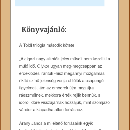
Könyvajánló:
A Toldi trilógia második kötete
„Az igazi nagy alkotók jeles műveit nem kezdi ki a
múló idő. Olykor ugyan meg-megcsappan az
érdeklődés irántuk -hisz megannyi mozgalmas,
rikító színű jelenség vonja el tőlük a csapongó
figyelmet-, ám az emberek újra meg újra
ráeszmélnek, mekkora érték rejlik bennük, s
időről időre visszajárnak hozzájuk, mint szomjazó
vándor a kiapadhatatlan forráshoz.
Arany János a mi éltető forrásaink egyik