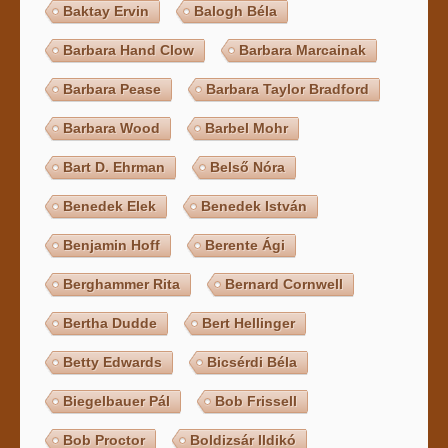
Baktay Ervin
Balogh Béla
Barbara Hand Clow
Barbara Marcainak
Barbara Pease
Barbara Taylor Bradford
Barbara Wood
Barbel Mohr
Bart D. Ehrman
Belső Nóra
Benedek Elek
Benedek István
Benjamin Hoff
Berente Ági
Berghammer Rita
Bernard Cornwell
Bertha Dudde
Bert Hellinger
Betty Edwards
Bicsérdi Béla
Biegelbauer Pál
Bob Frissell
Bob Proctor
Boldizsár Ildikó