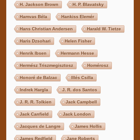
H. Jackson Brown
H. P. Blavatsky
Hamvas Béla
Hankiss Elemér
Hans Christian Andersen
Harald W. Tietze
Haris Dzsohari
Helen Fisher
Henrik Ibsen
Hermann Hesse
Hermész Triszmegisztosz
Homérosz
Honoré de Balzac
Illés Csilla
Indrek Hargla
J. R. dos Santos
J. R. R. Tolkien
Jack Campbell
Jack Canfield
Jack London
Jacques de Langre
James Hollis
James Redfield
Jane Roberts