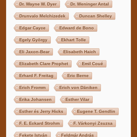
Dr. Wayne W. Dyer
Dr. Weninger Antal
Drunvalo Melchizedek
Duncan Shelley
Edgar Cayce
Edward de Bono
Egely György
Ekhart Tolle
Eli Jaxon-Bear
Elisabeth Haich
Elizabeth Clare Prophet
Emil Coué
Erhard F. Freitag
Eric Berne
Erich Fromm
Erich von Däniken
Erika Johansen
Esther Vilar
Esther és Jerry Hicks
Eugene T. Gendlin
F. E. Eckard Strohm
F. Várkonyi Zsuzsa
Fekete István
Feldmár András