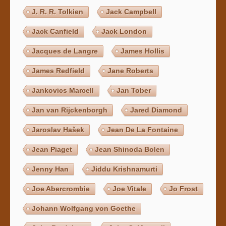
J. R. R. Tolkien
Jack Campbell
Jack Canfield
Jack London
Jacques de Langre
James Hollis
James Redfield
Jane Roberts
Jankovics Marcell
Jan Tober
Jan van Rijckenborgh
Jared Diamond
Jaroslav Hašek
Jean De La Fontaine
Jean Piaget
Jean Shinoda Bolen
Jenny Han
Jiddu Krishnamurti
Joe Abercrombie
Joe Vitale
Jo Frost
Johann Wolfgang von Goethe