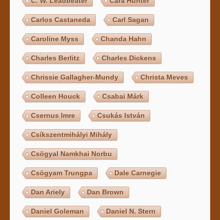
C. W. Leadbeater
Cara Hunter
Carlos Castaneda
Carl Sagan
Caroline Myss
Chanda Hahn
Charles Berlitz
Charles Dickens
Chrissie Gallagher-Mundy
Christa Meves
Colleen Houck
Csabai Márk
Csernus Imre
Csukás István
Csíkszentmihályi Mihály
Csögyal Namkhai Norbu
Csögyam Trungpa
Dale Carnegie
Dan Ariely
Dan Brown
Daniel Goleman
Daniel N. Stern