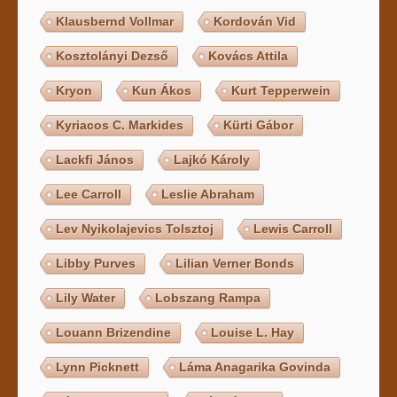
Klausbernd Vollmar
Kordován Vid
Kosztolányi Dezső
Kovács Attila
Kryon
Kun Ákos
Kurt Tepperwein
Kyriacos C. Markides
Kürti Gábor
Lackfi János
Lajkó Károly
Lee Carroll
Leslie Abraham
Lev Nyikolajevics Tolsztoj
Lewis Carroll
Libby Purves
Lilian Verner Bonds
Lily Water
Lobszang Rampa
Louann Brizendine
Louise L. Hay
Lynn Picknett
Láma Anagarika Govinda