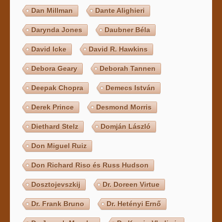
Dan Millman
Dante Alighieri
Darynda Jones
Daubner Béla
David Icke
David R. Hawkins
Debora Geary
Deborah Tannen
Deepak Chopra
Demecs István
Derek Prince
Desmond Morris
Diethard Stelz
Domján László
Don Miguel Ruiz
Don Richard Riso és Russ Hudson
Dosztojevszkij
Dr. Doreen Virtue
Dr. Frank Bruno
Dr. Hetényi Ernő