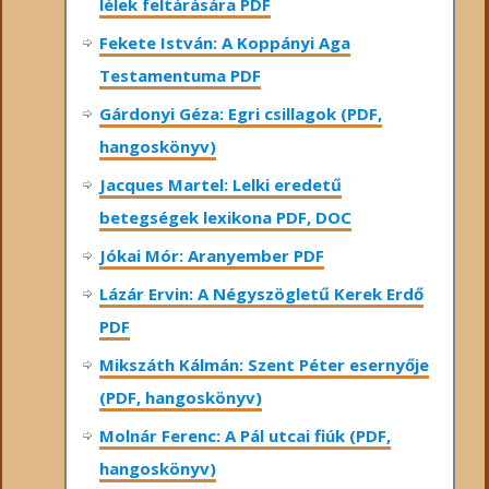
lélek feltárására PDF
Fekete István: A Koppányi Aga
Testamentuma PDF
Gárdonyi Géza: Egri csillagok (PDF,
hangoskönyv)
Jacques Martel: Lelki eredetű
betegségek lexikona PDF, DOC
Jókai Mór: Aranyember PDF
Lázár Ervin: A Négyszögletű Kerek Erdő
PDF
Mikszáth Kálmán: Szent Péter esernyője
(PDF, hangoskönyv)
Molnár Ferenc: A Pál utcai fiúk (PDF,
hangoskönyv)