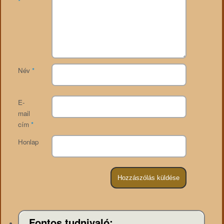
*
Név
*
E-
mail
cím
*
Honlap
Fontos tudnivaló: