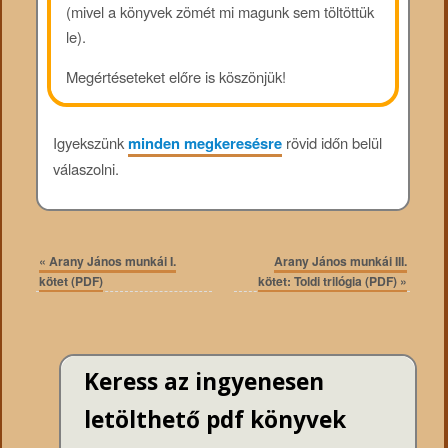
(mivel a könyvek zömét mi magunk sem töltöttük
le).
Megértéseteket előre is köszönjük!
Igyekszünk
minden megkeresésre
rövid időn belül
válaszolni.
«
Arany János munkái I.
Arany János munkái III.
kötet (PDF)
kötet: Toldi trilógia (PDF)
»
Keress az ingyenesen
letölthető pdf könyvek