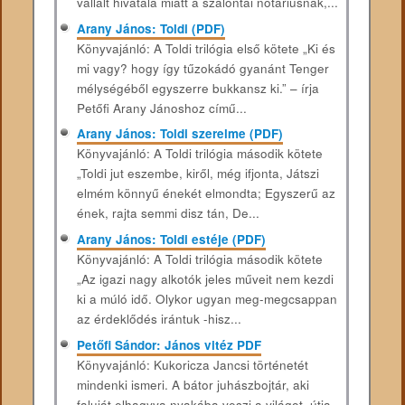
vállalt hivatala miatt a szalontai nótáriusnak,...
Arany János: Toldi (PDF)
Könyvajánló: A Toldi trilógia első kötete „Ki és
mi vagy? hogy így tűzokádó gyanánt Tenger
mélységéből egyszerre bukkansz ki.” – írja
Petőfi Arany Jánoshoz című...
Arany János: Toldi szerelme (PDF)
Könyvajánló: A Toldi trilógia második kötete
„Toldi jut eszembe, kiről, még ifjonta, Játszi
elmém könnyű énekét elmondta; Egyszerű az
ének, rajta semmi disz tán, De...
Arany János: Toldi estéje (PDF)
Könyvajánló: A Toldi trilógia második kötete
„Az igazi nagy alkotók jeles műveit nem kezdi
ki a múló idő. Olykor ugyan meg-megcsappan
az érdeklődés irántuk -hisz...
Petőfi Sándor: János vitéz PDF
Könyvajánló: Kukoricza Jancsi történetét
mindenki ismeri. A bátor juhászbojtár, aki
faluját elhagyva nyakába veszi a világot, útja