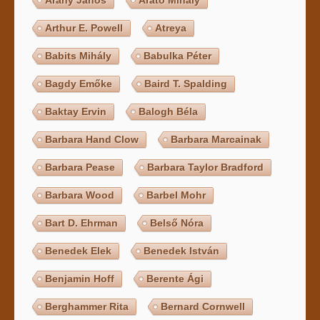
Arthur E. Powell
Atreya
Babits Mihály
Babulka Péter
Bagdy Emőke
Baird T. Spalding
Baktay Ervin
Balogh Béla
Barbara Hand Clow
Barbara Marcainak
Barbara Pease
Barbara Taylor Bradford
Barbara Wood
Barbel Mohr
Bart D. Ehrman
Belső Nóra
Benedek Elek
Benedek István
Benjamin Hoff
Berente Ági
Berghammer Rita
Bernard Cornwell