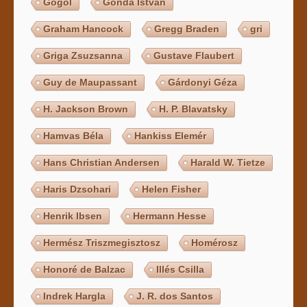
Gogol
Gonda István
Graham Hancock
Gregg Braden
gri
Griga Zsuzsanna
Gustave Flaubert
Guy de Maupassant
Gárdonyi Géza
H. Jackson Brown
H. P. Blavatsky
Hamvas Béla
Hankiss Elemér
Hans Christian Andersen
Harald W. Tietze
Haris Dzsohari
Helen Fisher
Henrik Ibsen
Hermann Hesse
Hermész Triszmegisztosz
Homérosz
Honoré de Balzac
Illés Csilla
Indrek Hargla
J. R. dos Santos