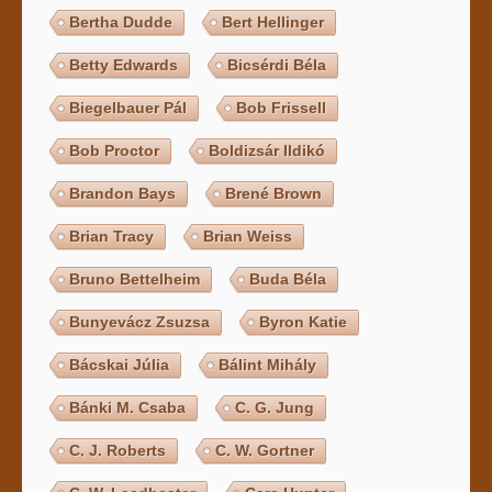
Bertha Dudde
Bert Hellinger
Betty Edwards
Bicsérdi Béla
Biegelbauer Pál
Bob Frissell
Bob Proctor
Boldizsár Ildikó
Brandon Bays
Brené Brown
Brian Tracy
Brian Weiss
Bruno Bettelheim
Buda Béla
Bunyevácz Zsuzsa
Byron Katie
Bácskai Júlia
Bálint Mihály
Bánki M. Csaba
C. G. Jung
C. J. Roberts
C. W. Gortner