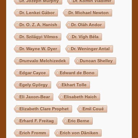
Dr. Jozeph Murphy
Dr. Komin Vladimir
Dr. Lenkei Gábor
Dr. Michael Newton
Dr. O. Z. A. Hanish
Dr. Oláh Andor
Dr. Szilágyi Vilmos
Dr. Vígh Béla
Dr. Wayne W. Dyer
Dr. Weninger Antal
Drunvalo Melchizedek
Duncan Shelley
Edgar Cayce
Edward de Bono
Egely György
Ekhart Tolle
Eli Jaxon-Bear
Elisabeth Haich
Elizabeth Clare Prophet
Emil Coué
Erhard F. Freitag
Eric Berne
Erich Fromm
Erich von Däniken