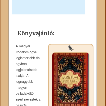
Könyvajánló:
A magyar
irodalom egyik
legismertebb és
egyben
legjelentősebb
alakja. A
legnagyobb
magyar
balladaköltő,
ezért nevezték a
ballada