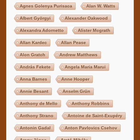
Agnes Golenya Purisaca
Alan W. Watts
Albert Györgyi
Alexander Oakwood
Alexandra Adornetto
Alister Mcgrath
Allan Kardec
Allan Pease
Alon Gratch
Andrew Matthews
András Fekete
Angela Maria Marui
Anna Barnes
Anne Hooper
Annie Besant
Anselm Grün
Anthony de Mello
Anthony Robbins
Anthony Strano
Antoine de Saint-Exupéry
Antonin Gadal
Anton Pavlovics Csehov
Arany János
Arató Mihály