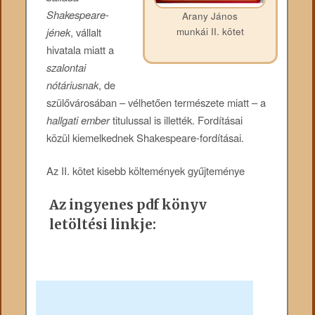
Shakespeare-
Arany János
jének
, vállalt
munkái II. kötet
hivatala miatt a
szalontai
nótáriusnak
, de
szülővárosában – vélhetően természete miatt – a
hallgati ember
titulussal is illették. Fordításai
közül kiemelkednek Shakespeare-fordításai.
Az II. kötet kisebb költemények gyűjteménye
Az ingyenes pdf könyv
letöltési linkje: