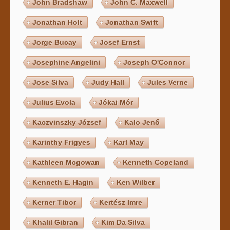
John Bradshaw
John C. Maxwell
Jonathan Holt
Jonathan Swift
Jorge Bucay
Josef Ernst
Josephine Angelini
Joseph O'Connor
Jose Silva
Judy Hall
Jules Verne
Julius Evola
Jókai Mór
Kaczvinszky József
Kalo Jenő
Karinthy Frigyes
Karl May
Kathleen Mcgowan
Kenneth Copeland
Kenneth E. Hagin
Ken Wilber
Kerner Tibor
Kertész Imre
Khalil Gibran
Kim Da Silva