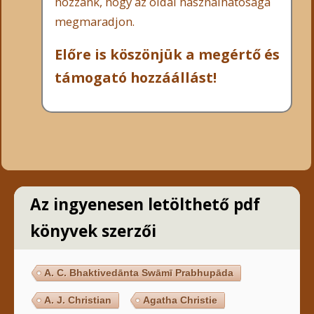
hozzánk, hogy az oldal használhatósága
megmaradjon.
Előre is köszönjük a megértő és
támogató hozzáállást!
Az ingyenesen letölthető pdf
könyvek szerzői
A. C. Bhaktivedānta Swāmī Prabhupāda
A. J. Christian
Agatha Christie