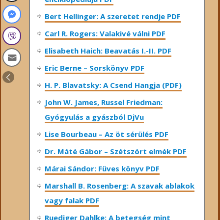
Bert Hellinger: A ​szeretet rendje PDF
Carl R. Rogers: Valakivé válni PDF
Elisabeth Haich: Beavatás I.-II. PDF
Eric Berne – Sorskönyv PDF
H. P. Blavatsky: A Csend Hangja (PDF)
John W. James, Russel Friedman:
Gyógyulás a gyászból DjVu
Lise Bourbeau – Az öt sérülés PDF
Dr. Máté Gábor – Szétszórt elmék PDF
Márai Sándor: Füves könyv PDF
Marshall B. Rosenberg: A szavak ablakok
vagy falak PDF
Ruediger Dahlke: A betegség mint