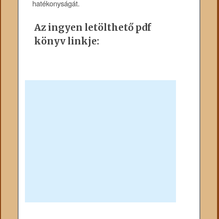
hatékonyságát.
Az ingyen letölthető pdf
könyv linkje: