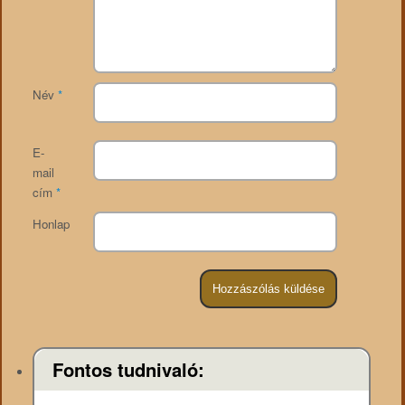
Név
*
E-
mail
cím
*
Honlap
Fontos tudnivaló: