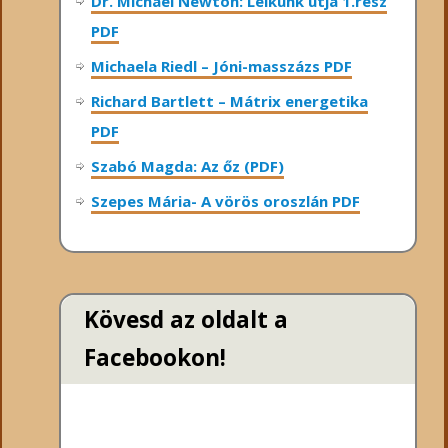
Dr. Michael Newton: Lelkünk útja 1.rész
PDF
Michaela Riedl – Jóni-masszázs PDF
Richard Bartlett – Mátrix energetika
PDF
Szabó Magda: Az őz (PDF)
Szepes Mária- A vörös oroszlán PDF
Kövesd az oldalt a
Facebookon!