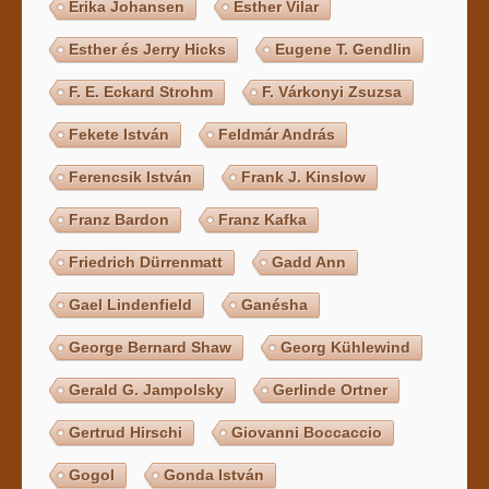
Erika Johansen
Esther Vilar
Esther és Jerry Hicks
Eugene T. Gendlin
F. E. Eckard Strohm
F. Várkonyi Zsuzsa
Fekete István
Feldmár András
Ferencsik István
Frank J. Kinslow
Franz Bardon
Franz Kafka
Friedrich Dürrenmatt
Gadd Ann
Gael Lindenfield
Ganésha
George Bernard Shaw
Georg Kühlewind
Gerald G. Jampolsky
Gerlinde Ortner
Gertrud Hirschi
Giovanni Boccaccio
Gogol
Gonda István