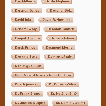
Dan Millman
Dante Alighieri
Darynda Jones
Daubner Béla
David Icke
David R. Hawkins
Debora Geary
Deborah Tannen
Deepak Chopra
Demecs István
Derek Prince
Desmond Morris
Diethard Stelz
Domján László
Don Miguel Ruiz
Don Richard Riso és Russ Hudson
Dosztojevszkij
Dr. Doreen Virtue
Dr. Frank Bruno
Dr. Hetényi Ernő
Dr. Jozeph Murphy
Dr. Komin Vladimir