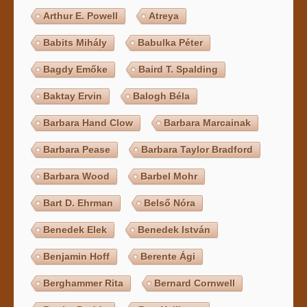
Arthur E. Powell
Atreya
Babits Mihály
Babulka Péter
Bagdy Emőke
Baird T. Spalding
Baktay Ervin
Balogh Béla
Barbara Hand Clow
Barbara Marcainak
Barbara Pease
Barbara Taylor Bradford
Barbara Wood
Barbel Mohr
Bart D. Ehrman
Belső Nóra
Benedek Elek
Benedek István
Benjamin Hoff
Berente Ági
Berghammer Rita
Bernard Cornwell