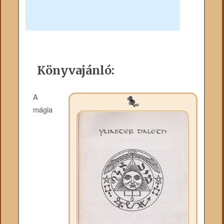
Könyvajánló:
A
mágia