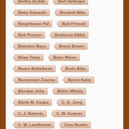
Bertha Dudde
Bert Hellinger
Betty Edwards
Bicsérdi Béla
Biegelbauer Pál
Bob Frissell
Bob Proctor
Boldizsár Ildikó
Brandon Bays
Brené Brown
Brian Tracy
Brian Weiss
Bruno Bettelheim
Buda Béla
Bunyevácz Zsuzsa
Byron Katie
Bácskai Júlia
Bálint Mihály
Bánki M. Csaba
C. G. Jung
C. J. Roberts
C. W. Gortner
C. W. Leadbeater
Cara Hunter