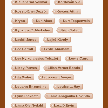
Klausbernd Vollmar
Kordován Vid
Kosztolányi Dezső
Kovács Attila
Kryon
Kun Ákos
Kurt Tepperwein
Kyriacos C. Markides
Kürti Gábor
Lackfi János
Lajkó Károly
Lee Carroll
Leslie Abraham
Lev Nyikolajevics Tolsztoj
Lewis Carroll
Libby Purves
Lilian Verner Bonds
Lily Water
Lobszang Rampa
Louann Brizendine
Louise L. Hay
Lynn Picknett
Láma Anagarika Govinda
Láma Ole Nydahl
László Ervin