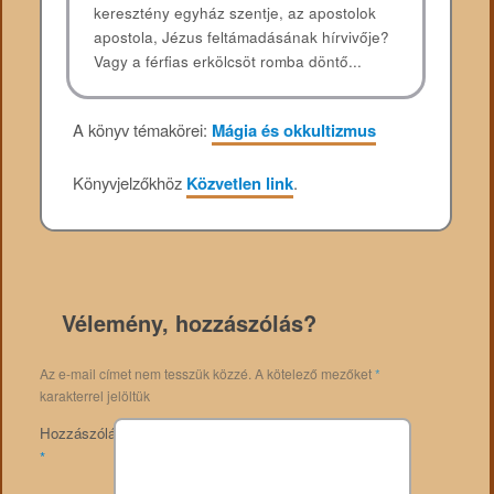
keresztény egyház szentje, az apostolok
apostola, Jézus feltámadásának hírvivője?
Vagy a férfias erkölcsöt romba döntő...
A könyv témakörei:
Mágia és okkultizmus
Könyvjelzőkhöz
Közvetlen link
.
Vélemény, hozzászólás?
Az e-mail címet nem tesszük közzé.
A kötelező mezőket
*
karakterrel jelöltük
Hozzászólás
*