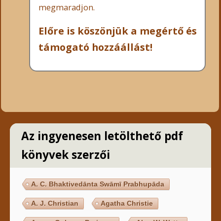
megmaradjon.
Előre is köszönjük a megértő és
támogató hozzáállást!
Az ingyenesen letölthető pdf
könyvek szerzői
A. C. Bhaktivedānta Swāmī Prabhupāda
A. J. Christian
Agatha Christie