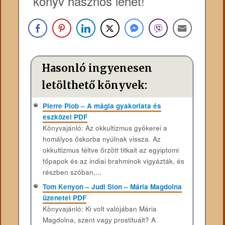
könyv hasznos lehet!
Hasonló ingyenesen
letölthető könyvek:
Pierre Piob – A mágia gyakorlata és
eszközei PDF
Könyvajánló: Az okkultizmus gyökerei a
homályos őskorba nyúlnak vissza. Az
okkultizmus féltve őrzött titkait az egyiptomi
főpapok és az indiai brahminok vigyázták, és
részben szóban,...
Tom Kenyon – Judi Sion – Mária Magdolna
üzenetei PDF
Könyvajánló: Ki volt valójában Mária
Magdolna, szent vagy prostituált? A