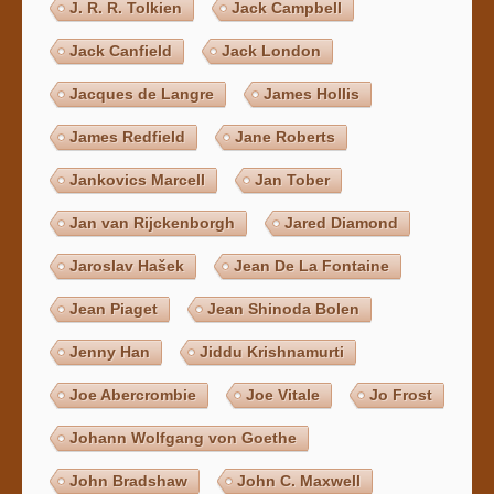
J. R. R. Tolkien
Jack Campbell
Jack Canfield
Jack London
Jacques de Langre
James Hollis
James Redfield
Jane Roberts
Jankovics Marcell
Jan Tober
Jan van Rijckenborgh
Jared Diamond
Jaroslav Hašek
Jean De La Fontaine
Jean Piaget
Jean Shinoda Bolen
Jenny Han
Jiddu Krishnamurti
Joe Abercrombie
Joe Vitale
Jo Frost
Johann Wolfgang von Goethe
John Bradshaw
John C. Maxwell