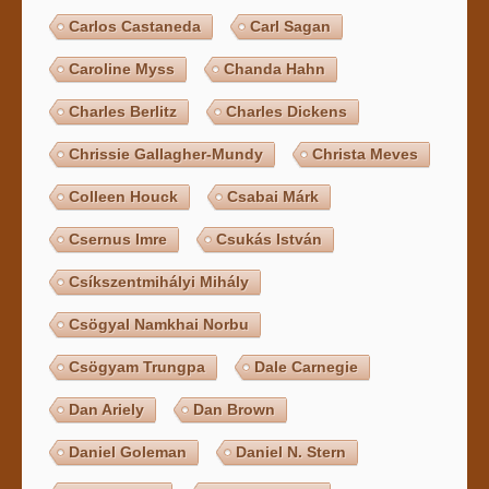
Carlos Castaneda
Carl Sagan
Caroline Myss
Chanda Hahn
Charles Berlitz
Charles Dickens
Chrissie Gallagher-Mundy
Christa Meves
Colleen Houck
Csabai Márk
Csernus Imre
Csukás István
Csíkszentmihályi Mihály
Csögyal Namkhai Norbu
Csögyam Trungpa
Dale Carnegie
Dan Ariely
Dan Brown
Daniel Goleman
Daniel N. Stern