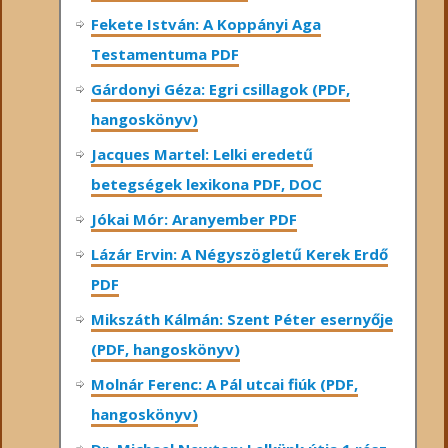
Fekete István: A Koppányi Aga
Testamentuma PDF
Gárdonyi Géza: Egri csillagok (PDF,
hangoskönyv)
Jacques Martel: Lelki eredetű
betegségek lexikona PDF, DOC
Jókai Mór: Aranyember PDF
Lázár Ervin: A Négyszögletű Kerek Erdő
PDF
Mikszáth Kálmán: Szent Péter esernyője
(PDF, hangoskönyv)
Molnár Ferenc: A Pál utcai fiúk (PDF,
hangoskönyv)