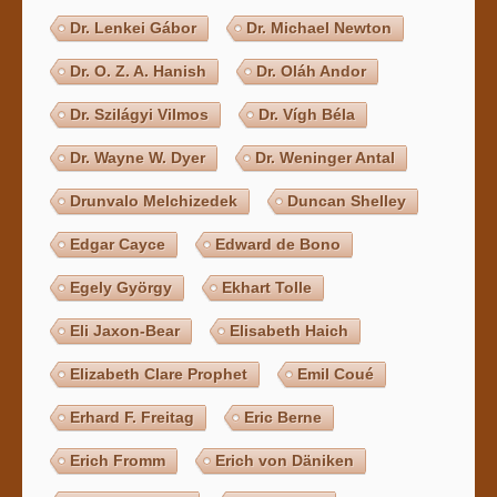
Dr. Lenkei Gábor
Dr. Michael Newton
Dr. O. Z. A. Hanish
Dr. Oláh Andor
Dr. Szilágyi Vilmos
Dr. Vígh Béla
Dr. Wayne W. Dyer
Dr. Weninger Antal
Drunvalo Melchizedek
Duncan Shelley
Edgar Cayce
Edward de Bono
Egely György
Ekhart Tolle
Eli Jaxon-Bear
Elisabeth Haich
Elizabeth Clare Prophet
Emil Coué
Erhard F. Freitag
Eric Berne
Erich Fromm
Erich von Däniken