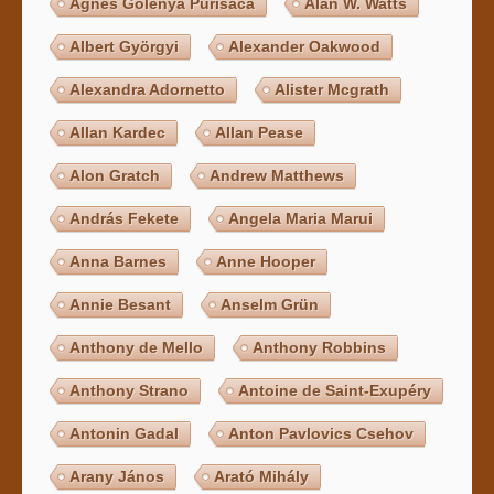
Agnes Golenya Purisaca
Alan W. Watts
Albert Györgyi
Alexander Oakwood
Alexandra Adornetto
Alister Mcgrath
Allan Kardec
Allan Pease
Alon Gratch
Andrew Matthews
András Fekete
Angela Maria Marui
Anna Barnes
Anne Hooper
Annie Besant
Anselm Grün
Anthony de Mello
Anthony Robbins
Anthony Strano
Antoine de Saint-Exupéry
Antonin Gadal
Anton Pavlovics Csehov
Arany János
Arató Mihály