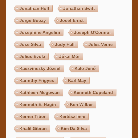
Jonathan Holt
Jonathan Swift
Jorge Bucay
Josef Ernst
Josephine Angelini
Joseph O'Connor
Jose Silva
Judy Hall
Jules Verne
Julius Evola
Jókai Mór
Kaczvinszky József
Kalo Jenő
Karinthy Frigyes
Karl May
Kathleen Mcgowan
Kenneth Copeland
Kenneth E. Hagin
Ken Wilber
Kerner Tibor
Kertész Imre
Khalil Gibran
Kim Da Silva