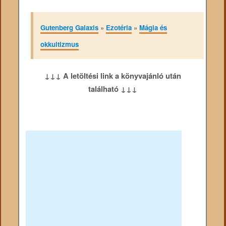
Gutenberg Galaxis
»
Ezotéria
»
Mágia és
okkultizmus
↓↓↓ A letöltési link a könyvajánló után
található ↓↓↓