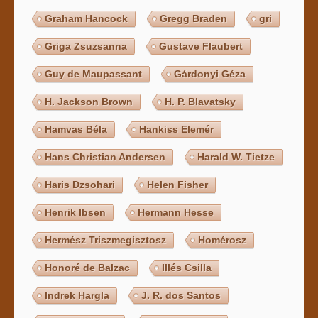
Graham Hancock
Gregg Braden
gri
Griga Zsuzsanna
Gustave Flaubert
Guy de Maupassant
Gárdonyi Géza
H. Jackson Brown
H. P. Blavatsky
Hamvas Béla
Hankiss Elemér
Hans Christian Andersen
Harald W. Tietze
Haris Dzsohari
Helen Fisher
Henrik Ibsen
Hermann Hesse
Hermész Triszmegisztosz
Homérosz
Honoré de Balzac
Illés Csilla
Indrek Hargla
J. R. dos Santos