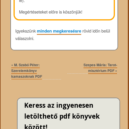
le).
Megértéseteket előre is köszönjük!
Igyekszünk
minden megkeresésre
rövid időn belül
válaszolni.
«
M. Szabó Péter:
Szepes Mária: Tarot-
Szerelemkönyv
misztérium PDF
»
kamaszoknak PDF
Keress az ingyenesen
letölthető pdf könyvek
között!