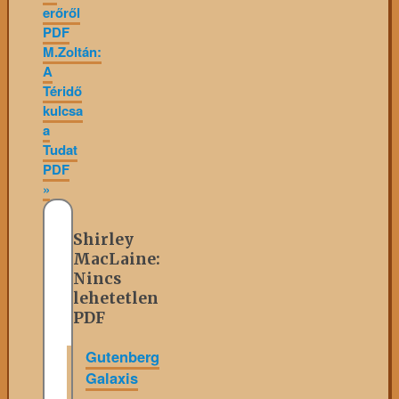
erőről
PDF
M.Zoltán:
A
Téridő
kulcsa
a
Tudat
PDF
»
Shirley
MacLaine:
Nincs
lehetetlen
PDF
Gutenberg
Galaxis
»