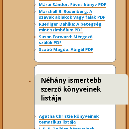
Márai Sándor: Füves könyv PDF
Marshall B. Rosenberg: A
szavak ablakok vagy falak PDF
Ruediger Dahlke: A betegség
mint szimbólum PDF
Susan Forward: Mérgező
szülők PDF
Szabó Magda: Abigél PDF
Néhány ismertebb
szerző könyveinek
listája
Agatha Christie könyveinek
tematikus listája
J. R. R. Tolkien könyveinek