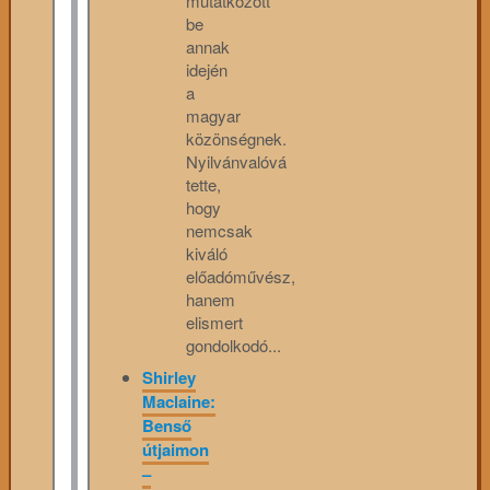
mutatkozott
be
annak
idején
a
magyar
közönségnek.
Nyilvánvalóvá
tette,
hogy
nemcsak
kiváló
előadóművész,
hanem
elismert
gondolkodó...
Shirley
Maclaine:
Benső
útjaimon
–