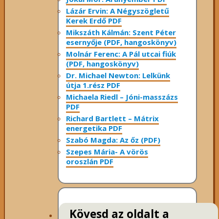
Lázár Ervin: A Négyszögletű
Kerek Erdő PDF
Mikszáth Kálmán: Szent Péter
esernyője (PDF, hangoskönyv)
Molnár Ferenc: A Pál utcai fiúk
(PDF, hangoskönyv)
Dr. Michael Newton: Lelkünk
útja 1.rész PDF
Michaela Riedl – Jóni-masszázs
PDF
Richard Bartlett – Mátrix
energetika PDF
Szabó Magda: Az őz (PDF)
Szepes Mária- A vörös
oroszlán PDF
Kövesd az oldalt a