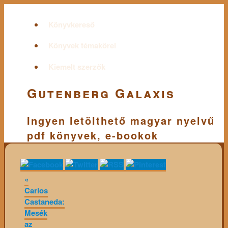
Könyvkereső
Könyvek témakörei
Kiemelt szerzők
Gutenberg Galaxis
Ingyen letölthető magyar nyelvű
pdf könyvek, e-bookok
«
Carlos
Castaneda:
Mesék
az