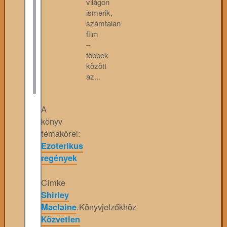
világon
ismerik,
számtalan
film
–
többek
között
az...
A
könyv
témakörei:
Ezoterikus
regények
Címke
Shirley
Maclaine
.
Könyvjelzőkhöz
Közvetlen