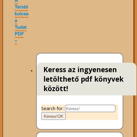
A
Téridő
kulcsa
a
Tudat
PDF
»
Keress az ingyenesen
letölthető pdf könyvek
között!
Search for:
Keress!
OK