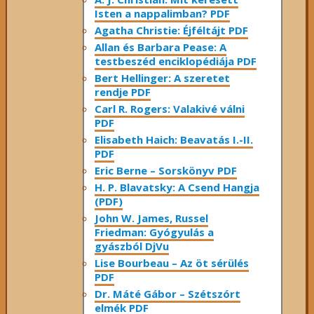
Isten a nappalimban? PDF
Agatha Christie: Éjféltájt PDF
Allan és Barbara Pease: A
testbeszéd enciklopédiája PDF
Bert Hellinger: A ​szeretet
rendje PDF
Carl R. Rogers: Valakivé válni
PDF
Elisabeth Haich: Beavatás I.-II.
PDF
Eric Berne – Sorskönyv PDF
H. P. Blavatsky: A Csend Hangja
(PDF)
John W. James, Russel
Friedman: Gyógyulás a
gyászból DjVu
Lise Bourbeau – Az öt sérülés
PDF
Dr. Máté Gábor – Szétszórt
elmék PDF