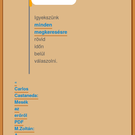
Igyekszünk
minden
megkeresésre
rövid
időn
belül
válaszolni.
«
Carlos
Castaneda:
Mesék
az
erőről
PDF
M.Zoltán: