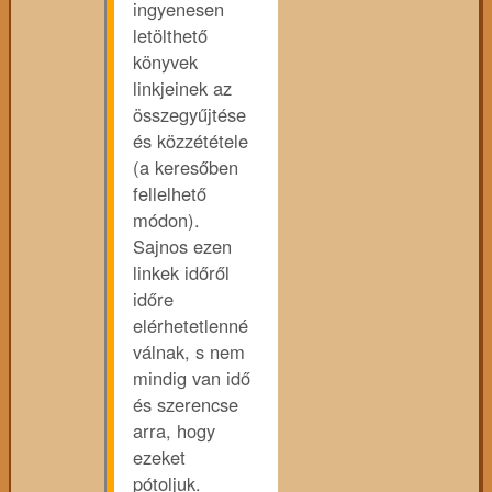
ingyenesen
letölthető
könyvek
linkjeinek az
összegyűjtése
és közzététele
(a keresőben
fellelhető
módon).
Sajnos ezen
linkek időről
időre
elérhetetlenné
válnak, s nem
mindig van idő
és szerencse
arra, hogy
ezeket
pótoljuk.