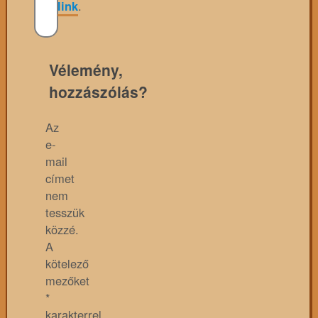
link
.
Vélemény,
hozzászólás?
Az
e-
mail
címet
nem
tesszük
közzé.
A
kötelező
mezőket
*
karakterrel