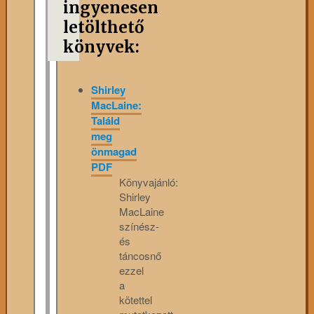
ingyenesen
letölthető
könyvek:
Shirley
MacLaine:
Találd
meg
önmagad
PDF
Könyvajánló:
Shirley
MacLaine
színész-
és
táncosnő
ezzel
a
kötettel