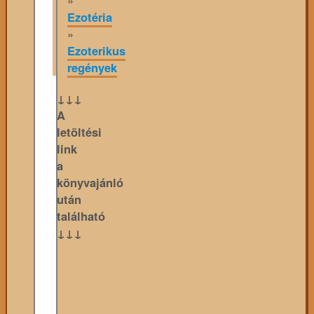
Ezotéria
»
Ezoterikus
regények
↓↓↓
A
letöltési
link
a
könyvajánló
után
található
↓↓↓