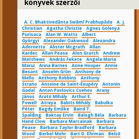
könyvek szerzői
A. C. Bhaktivedānta Swāmī Prabhupāda
A. J.
Christian
Agatha Christie
Agnes Golenya
Purisaca
Alan W. Watts
Albert
Györgyi
Alexander Oakwood
Alexandra
Adornetto
Alister Mcgrath
Allan
Kardec
Allan Pease
Alon Gratch
Andrew
Matthews
András Fekete
Angela Maria
Marui
Anna Barnes
Anne Hooper
Annie
Besant
Anselm Grün
Anthony de
Mello
Anthony Robbins
Anthony
Strano
Antoine de Saint-Exupéry
Antonin
Gadal
Anton Pavlovics Csehov
Arany
János
Arató Mihály
Arthur E.
Powell
Atreya
Babits Mihály
Babulka
Péter
Bagdy Emőke
Baird T.
Spalding
Baktay Ervin
Balogh Béla
Barbara
Hand Clow
Barbara Marcainak
Barbara
Pease
Barbara Taylor Bradford
Barbara
Wood
Barbel Mohr
Bart D. Ehrman
Belső