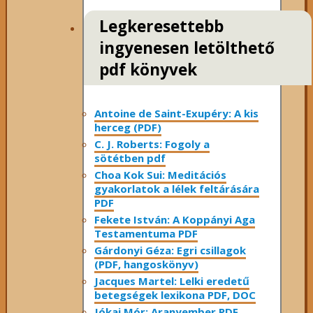
Legkeresettebb
ingyenesen letölthető
pdf könyvek
Antoine de Saint-Exupéry: A kis
herceg (PDF)
C. J. Roberts: Fogoly a
sötétben pdf
Choa Kok Sui: Meditációs
gyakorlatok a lélek feltárására
PDF
Fekete István: A Koppányi Aga
Testamentuma PDF
Gárdonyi Géza: Egri csillagok
(PDF, hangoskönyv)
Jacques Martel: Lelki eredetű
betegségek lexikona PDF, DOC
Jókai Mór: Aranyember PDF