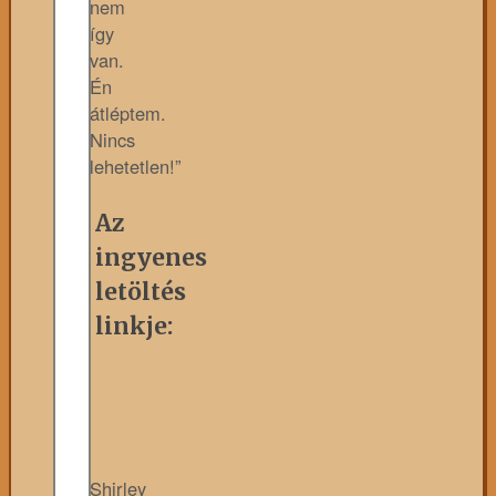
nem
így
van.
Én
átléptem.
Nincs
lehetetlen!”
Az
ingyenes
letöltés
linkje:
Shirley