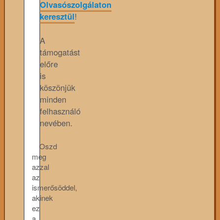
Olvasószolgálaton
keresztül
!
A
támogatást
előre
is
köszönjük
minden
felhasználó
nevében.
Oszd
meg
azzal
az
ismerősöddel,
akinek
ez
a