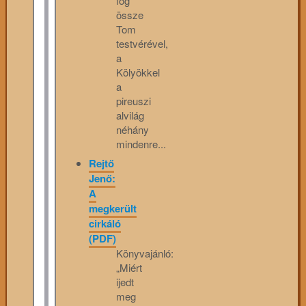
fog
össze
Tom
testvérével,
a
Kölyökkel
a
pireuszi
alvilág
néhány
mindenre...
Rejtő
Jenő:
A
megkerült
cirkáló
(PDF)
Könyvajánló:
„Miért
ijedt
meg