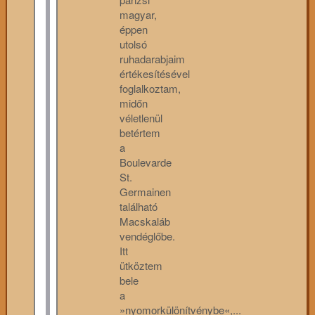
magyar,
éppen
utolsó
ruhadarabjaim
értékesítésével
foglalkoztam,
midőn
véletlenül
betértem
a
Boulevarde
St.
Germainen
található
Macskaláb
vendéglőbe.
Itt
ütköztem
bele
a
»nyomorkülönítvénybe«,...