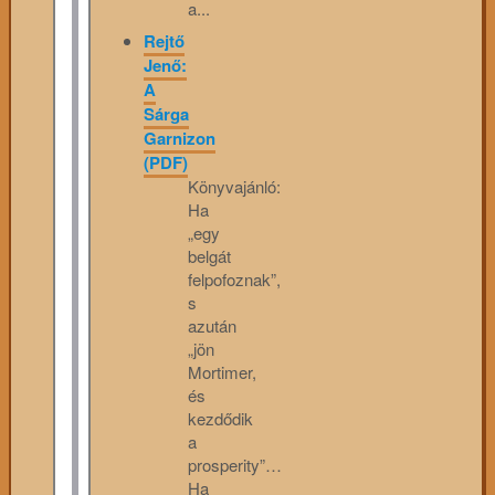
a...
Rejtő
Jenő:
A
Sárga
Garnizon
(PDF)
Könyvajánló:
Ha
„egy
belgát
felpofoznak”,
s
azután
„jön
Mortimer,
és
kezdődik
a
prosperity”…
Ha