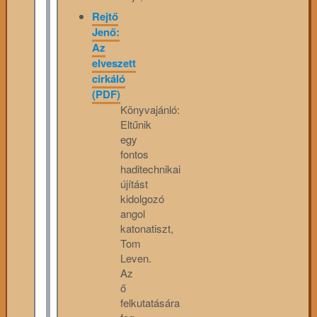
Rejtő
Jenő:
Az
elveszett
cirkáló
(PDF)
Könyvajánló:
Eltűnik
egy
fontos
haditechnikai
újítást
kidolgozó
angol
katonatiszt,
Tom
Leven.
Az
ő
felkutatására