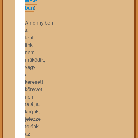
MP3-
ban
)
Amennyiben
a
fenti
link
nem
működik,
vagy
a
keresett
könyvet
nem
találja,
kérjük,
jelezze
felénk
az