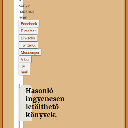
könyv
hasznos
lehet!
Facebook
Pinterest
LinkedIn
Twitter/X
Messenger
Viber
E-
mail
Hasonló
ingyenesen
letölthető
könyvek: