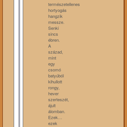
természetellenes
hortyogás
hangzik
messze.
Senki
sincs
ébren.
A
század,
mint
egy
csomó
batyúból
kihullott
rongy,
hever
szerteszét,
ájult
álomban.
Ezek…
ezek