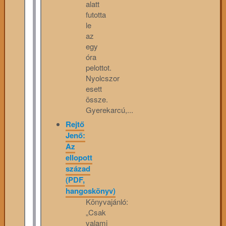
alatt
futotta
le
az
egy
óra
pelottot.
Nyolcszor
esett
össze.
Gyerekarcú,...
Rejtő
Jenő:
Az
ellopott
század
(PDF,
hangoskönyv)
Könyvajánló:
„Csak
valami