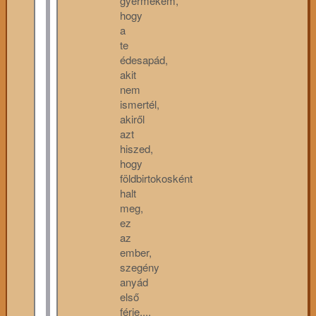
gyermekem,
hogy
a
te
édesapád,
akit
nem
ismertél,
akiről
azt
hiszed,
hogy
földbirtokosként
halt
meg,
ez
az
ember,
szegény
anyád
első
férje,...