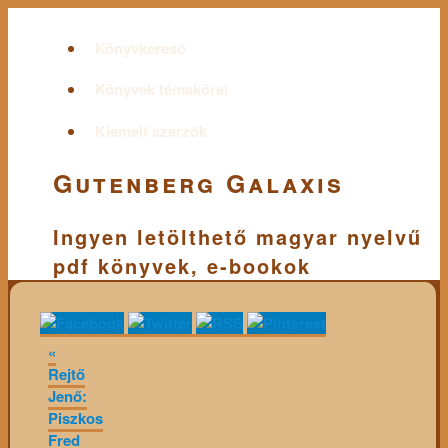
Könyvkereső
Könyvek témakörei
Kiemelt szerzők
Gutenberg Galaxis
Ingyen letölthető magyar nyelvű
pdf könyvek, e-bookok
«
Rejtő
Jenő:
Piszkos
Fred