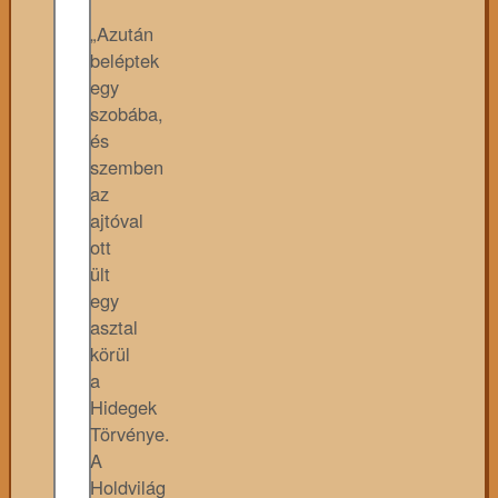
„Azután
beléptek
egy
szobába,
és
szemben
az
ajtóval
ott
ült
egy
asztal
körül
a
Hidegek
Törvénye.
A
Holdvilág