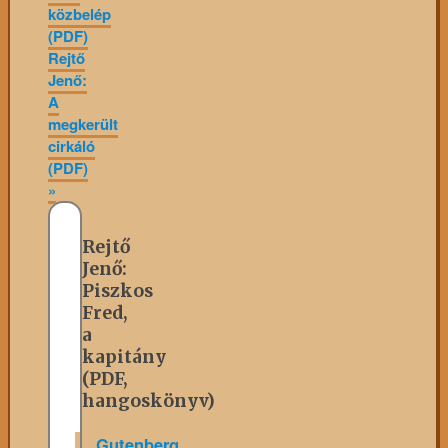
közbelép
(PDF)
Rejtő
Jenő:
A
megkerült
cirkáló
(PDF)
»
Rejtő
Jenő:
Piszkos
Fred,
a
kapitány
(PDF,
hangoskönyv)
Gutenberg