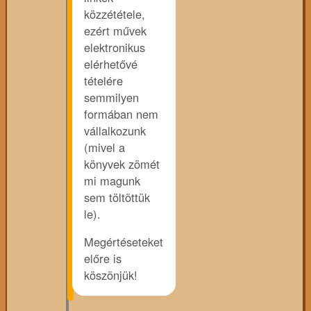
közzététele,
ezért művek
elektronikus
elérhetővé
tételére
semmilyen
formában nem
vállalkozunk
(mivel a
könyvek zömét
mi magunk
sem töltöttük
le).
Megértéseteket
előre is
köszönjük!