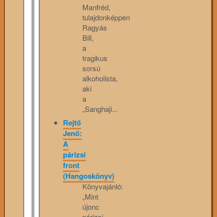
Manfréd,
tulajdonképpen
Ragyás
Bill,
a
tragikus
sorsú
alkoholista,
aki
a
„Sanghaji...
Rejtő
Jenő:
A
párizsi
front
(Hangoskönyv)
Könyvajánló:
„Mint
újonc
párizsi