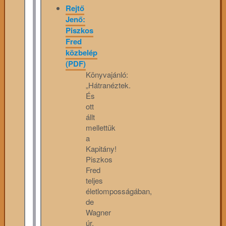
Rejtő
Jenő:
Piszkos
Fred
közbelép
(PDF)
Könyvajánló:
„Hátranéztek.
És
ott
állt
mellettük
a
Kapitány!
Piszkos
Fred
teljes
életlomposságában,
de
Wagner
úr,