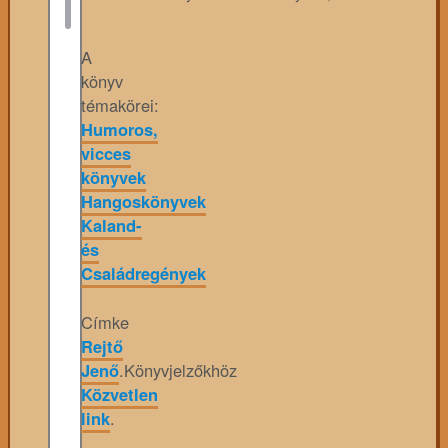
A
könyv
témakörei:
Humoros,
vicces
könyvek
Hangoskönyvek
Kaland-
és
Családregények
Címke
Rejtő
Jenő
.
Könyvjelzőkhöz
Közvetlen
link
.