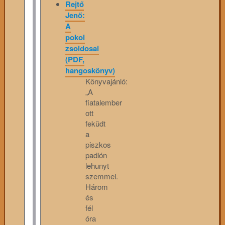
Rejtő
Jenő:
A
pokol
zsoldosai
(PDF,
hangoskönyv)
Könyvajánló:
„A
fiatalember
ott
feküdt
a
piszkos
padlón
lehunyt
szemmel.
Három
és
fél
óra