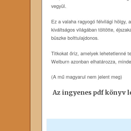
vegyül.
Ez a valaha ragyogó félvilági hölgy, a
kiváltságos világában töltötte, éjsza
büszke bolttulajdonos.
Titkokat őriz, amelyek lehetetlenné t
Welburn azonban elhatározza, minden
(A mű magyarul nem jelent meg)
Az ingyenes pdf könyv le