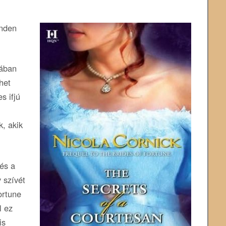
nden
tában
het
s ifjú
, akik
és a
 szívét
ortune
l ez
is