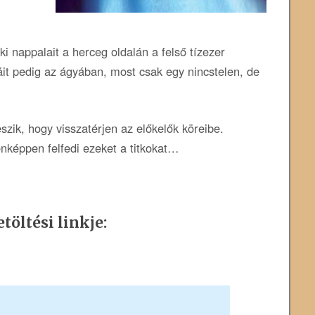
ki nappalait a herceg oldalán a felső tízezer
káit pedig az ágyában, most csak egy nincstelen, de
eszik, hogy visszatérjen az előkelők köreibe.
képpen felfedi ezeket a titkokat…
töltési linkje: