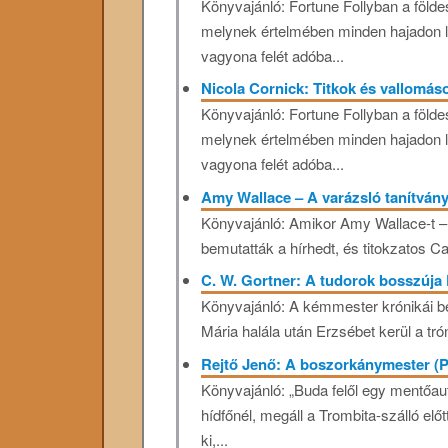
Könyvajánló: Fortune Follyban a földe
melynek értelmében minden hajadon l
vagyona felét adóba...
Nicola Cornick: Titkok és vallomá
Könyvajánló: Fortune Follyban a földe
melynek értelmében minden hajadon l
vagyona felét adóba...
Amy Wallace – A varázsló tanítván
Könyvajánló: Amikor Amy Wallace-t – a
bemutatták a hírhedt, és titokzatos Ca
C. W. Gortner: A tudorok bosszúja
Könyvajánló: A kémmester krónikái be
Mária halála után Erzsébet kerül a tró
Rejtő Jenő: A boszorkánymester (
Könyvajánló: „Buda felől egy mentőau
hídfőnél, megáll a Trombita-szálló elő
ki,...