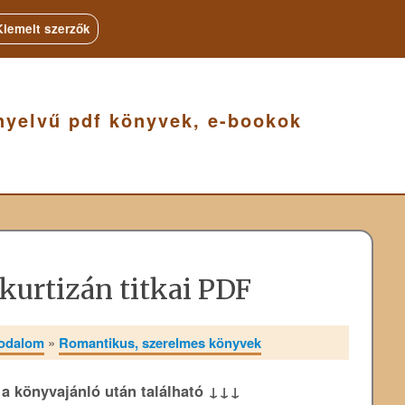
Kiemelt szerzők
nyelvű pdf könyvek, e-bookok
 kurtizán titkai PDF
rodalom
»
Romantikus, szerelmes könyvek
k a könyvajánló után található ↓↓↓