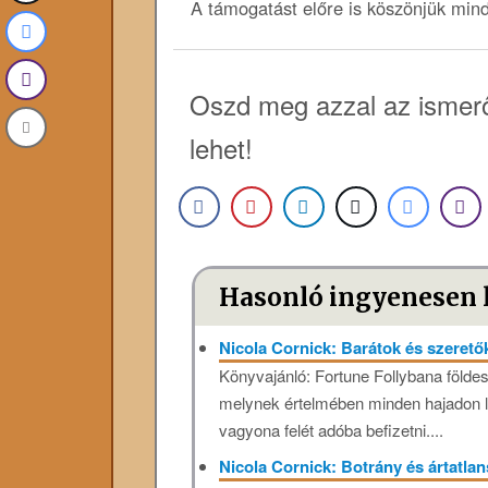
A támogatást előre is köszönjük min
Oszd meg azzal az ismerő
lehet!
Hasonló ingyenesen 
Nicola Cornick: Barátok ​és szeret
Könyvajánló: Fortune ​Follybana földes
melynek értelmében minden hajadon l
vagyona felét adóba befizetni....
Nicola Cornick: Botrány és ártatla