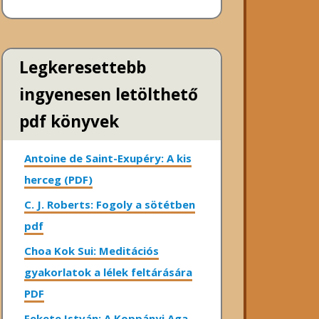
Legkeresettebb
ingyenesen letölthető
pdf könyvek
Antoine de Saint-Exupéry: A kis
herceg (PDF)
C. J. Roberts: Fogoly a sötétben
pdf
Choa Kok Sui: Meditációs
gyakorlatok a lélek feltárására
PDF
Fekete István: A Koppányi Aga