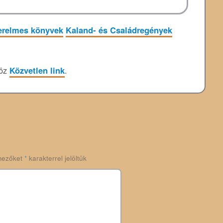
erelmes könyvek
Kaland- és Családregények
höz
Közvetlen link
.
mezőket
*
karakterrel jelöltük