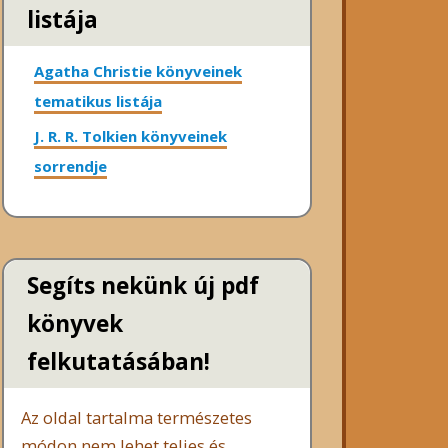
listája
Agatha Christie könyveinek
tematikus listája
J. R. R. Tolkien könyveinek
sorrendje
Segíts nekünk új pdf
könyvek
felkutatásában!
Az oldal tartalma természetes
módon nem lehet teljes és