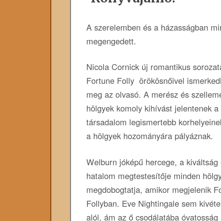
A szerelemben és a házasságban mi
megengedett.
Nicola Cornick új romantikus soroza
Fortune Folly örökösnőivel ismerked
meg az olvasó. A merész és szelleme
hölgyek komoly kihívást jelentenek a
társadalom legismertebb korhelyeinek
a hölgyek hozományára pályáznak.
Welburn jóképű hercege, a kiváltság 
hatalom megtestesítője minden hölgy
megdobogtatja, amikor megjelenik F
Follyban. Eve Nightingale sem kivéte
alól, ám az ő csodálatába óvatosság 