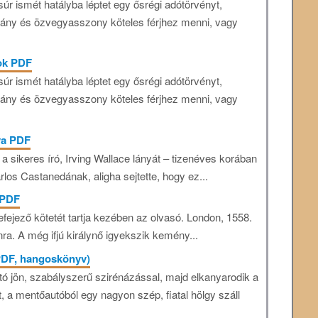
súr ismét hatályba léptet egy ősrégi adótörvényt,
ány és özvegyasszony köteles férjhez menni, vagy
sok PDF
súr ismét hatályba léptet egy ősrégi adótörvényt,
ány és özvegyasszony köteles férjhez menni, vagy
ya PDF
 sikeres író, Irving Wallace lányát – tizenéves korában
rlos Castanedának, aligha sejtette, hogy ez...
 PDF
fejező kötetét tartja kezében az olvasó. London, 1558.
nra. A még ifjú királynő igyekszik kemény...
PDF, hangoskönyv)
tó jön, szabályszerű szirénázással, majd elkanyarodik a
tt, a mentőautóból egy nagyon szép, fiatal hölgy száll