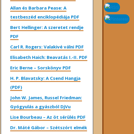
Allan és Barbara Pease: A
testbeszéd enciklopédiája PDF
Bert Hellinger: A ​szeretet rendje
PDF
Carl R. Rogers: Valakivé válni PDF
Elisabeth Haich: Beavatás I.-II. PDF
Eric Berne – Sorskönyv PDF
H. P. Blavatsky: A Csend Hangja
(PDF)
John W. James, Russel Friedman:
Gyógyulás a gyászból DjVu
Lise Bourbeau – Az öt sérülés PDF
Dr. Máté Gábor – Szétszórt elmék