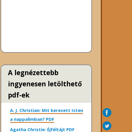
A legnézettebb
ingyenesen letölthető
pdf-ek
A. J. Christian: Mit keresett Isten
a nappalimban? PDF
Agatha Christie: Éjféltájt PDF