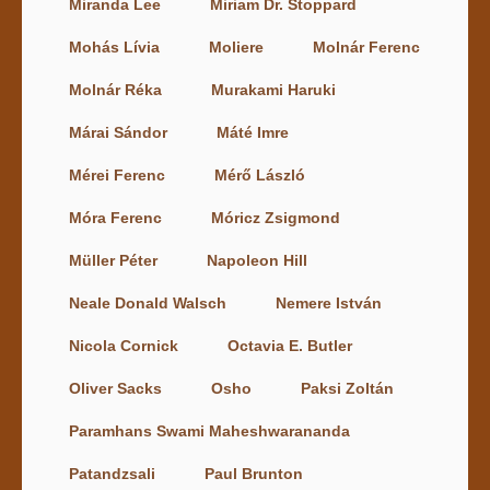
Miranda Lee
Miriam Dr. Stoppard
Mohás Lívia
Moliere
Molnár Ferenc
Molnár Réka
Murakami Haruki
Márai Sándor
Máté Imre
Mérei Ferenc
Mérő László
Móra Ferenc
Móricz Zsigmond
Müller Péter
Napoleon Hill
Neale Donald Walsch
Nemere István
Nicola Cornick
Octavia E. Butler
Oliver Sacks
Osho
Paksi Zoltán
Paramhans Swami Maheshwarananda
Patandzsali
Paul Brunton