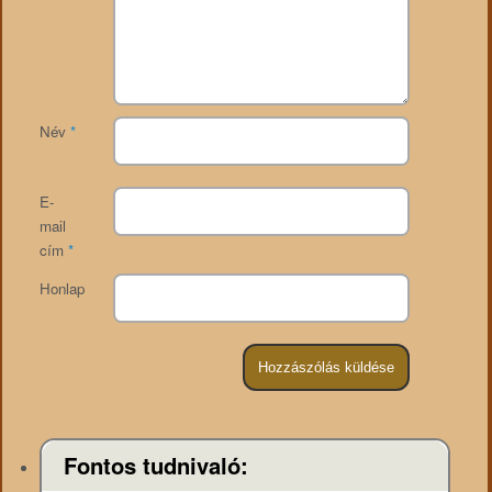
Név
*
E-
mail
cím
*
Honlap
Fontos tudnivaló: