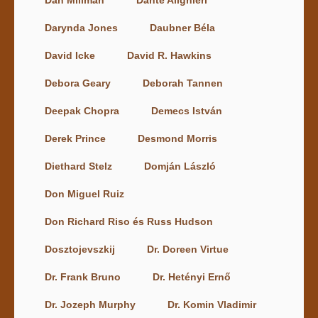
Dan Millman
Dante Alighieri
Darynda Jones
Daubner Béla
David Icke
David R. Hawkins
Debora Geary
Deborah Tannen
Deepak Chopra
Demecs István
Derek Prince
Desmond Morris
Diethard Stelz
Domján László
Don Miguel Ruiz
Don Richard Riso és Russ Hudson
Dosztojevszkij
Dr. Doreen Virtue
Dr. Frank Bruno
Dr. Hetényi Ernő
Dr. Jozeph Murphy
Dr. Komin Vladimir