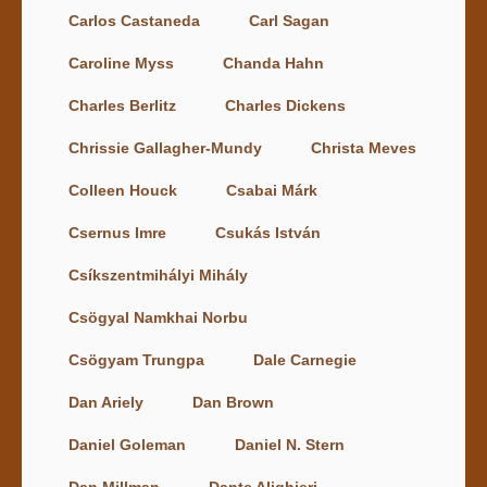
Carlos Castaneda
Carl Sagan
Caroline Myss
Chanda Hahn
Charles Berlitz
Charles Dickens
Chrissie Gallagher-Mundy
Christa Meves
Colleen Houck
Csabai Márk
Csernus Imre
Csukás István
Csíkszentmihályi Mihály
Csögyal Namkhai Norbu
Csögyam Trungpa
Dale Carnegie
Dan Ariely
Dan Brown
Daniel Goleman
Daniel N. Stern