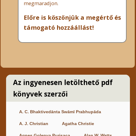
megmaradjon.
Előre is köszönjük a megértő és
támogató hozzáállást!
Az ingyenesen letölthető pdf
könyvek szerzői
A. C. Bhaktivedānta Swāmī Prabhupāda
A. J. Christian
Agatha Christie
Agnes Golenya Purisaca
Alan W. Watts