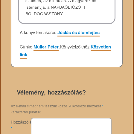
születés, az elindulás. A magyarok ős
Istenanyja, a NAPBAÖLTÖZÖTT
BOLDOGASSZONY....
A könyv témakörei:
Jóslás és álomfejtés
Címke
Müller Péter
.
Könyvjelzőkhöz
Közvetlen
link
.
Vélemény, hozzászólás?
Az e-mail címet nem tesszük közzé.
A kötelező mezőket
*
karakterrel jelöltük
Hozzászólás
*