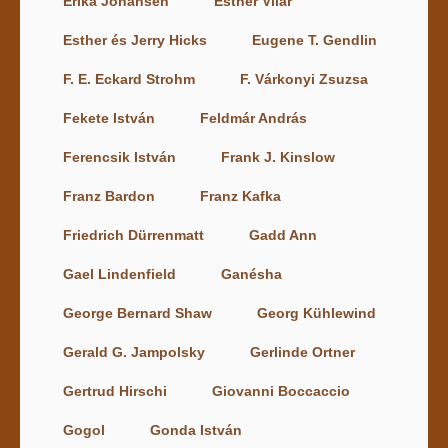
Erika Johansen
Esther Vilar
Esther és Jerry Hicks
Eugene T. Gendlin
F. E. Eckard Strohm
F. Várkonyi Zsuzsa
Fekete István
Feldmár András
Ferencsik István
Frank J. Kinslow
Franz Bardon
Franz Kafka
Friedrich Dürrenmatt
Gadd Ann
Gael Lindenfield
Ganésha
George Bernard Shaw
Georg Kühlewind
Gerald G. Jampolsky
Gerlinde Ortner
Gertrud Hirschi
Giovanni Boccaccio
Gogol
Gonda István