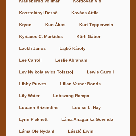
Klausbernd Vollmar
Kordován Vid
Kosztolányi Dezső
Kovács Attila
Kryon
Kun Ákos
Kurt Tepperwein
Kyriacos C. Markides
Kürti Gábor
Lackfi János
Lajkó Károly
Lee Carroll
Leslie Abraham
Lev Nyikolajevics Tolsztoj
Lewis Carroll
Libby Purves
Lilian Verner Bonds
Lily Water
Lobszang Rampa
Louann Brizendine
Louise L. Hay
Lynn Picknett
Láma Anagarika Govinda
Láma Ole Nydahl
László Ervin