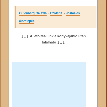
Gutenberg Galaxis
»
Ezotéria
»
Jóslás és
álomfejtés
↓↓↓ A letöltési link a könyvajánló után
található ↓↓↓