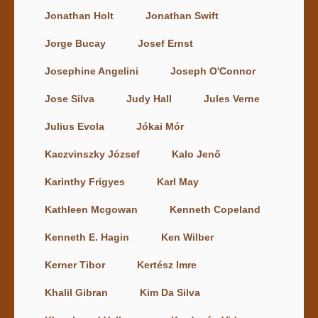
Jonathan Holt
Jonathan Swift
Jorge Bucay
Josef Ernst
Josephine Angelini
Joseph O'Connor
Jose Silva
Judy Hall
Jules Verne
Julius Evola
Jókai Mór
Kaczvinszky József
Kalo Jenő
Karinthy Frigyes
Karl May
Kathleen Mcgowan
Kenneth Copeland
Kenneth E. Hagin
Ken Wilber
Kerner Tibor
Kertész Imre
Khalil Gibran
Kim Da Silva