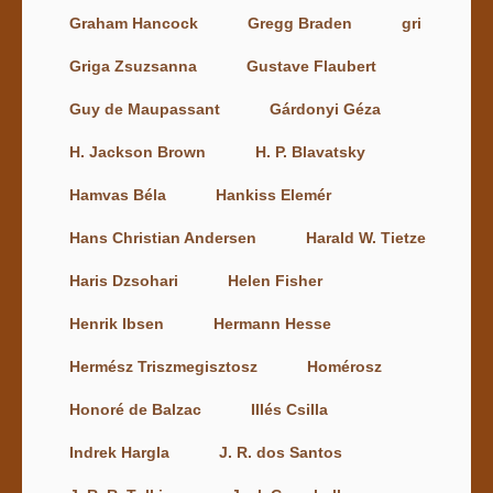
Graham Hancock
Gregg Braden
gri
Griga Zsuzsanna
Gustave Flaubert
Guy de Maupassant
Gárdonyi Géza
H. Jackson Brown
H. P. Blavatsky
Hamvas Béla
Hankiss Elemér
Hans Christian Andersen
Harald W. Tietze
Haris Dzsohari
Helen Fisher
Henrik Ibsen
Hermann Hesse
Hermész Triszmegisztosz
Homérosz
Honoré de Balzac
Illés Csilla
Indrek Hargla
J. R. dos Santos