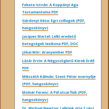
Fekete István: A Koppányi Aga
Testamentuma PDF
Gárdonyi Géza: Egri csillagok (PDF,
hangoskönyv)
Jacques Martel: Lelki eredetű
betegségek lexikona PDF, DOC
Jókai Mór: Aranyember PDF
Lázár Ervin: A Négyszögletű Kerek Erdő
PDF
Mikszáth Kálmán: Szent Péter esernyője
(PDF, hangoskönyv)
Molnár Ferenc: A Pál utcai fiúk (PDF,
hangoskönyv)
Dr. Michael Newton: Lelkünk útja 1.rész