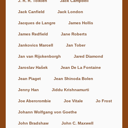
J. R. R. Tolkien
Jack Campbell
Jack Canfield
Jack London
Jacques de Langre
James Hollis
James Redfield
Jane Roberts
Jankovics Marcell
Jan Tober
Jan van Rijckenborgh
Jared Diamond
Jaroslav Hašek
Jean De La Fontaine
Jean Piaget
Jean Shinoda Bolen
Jenny Han
Jiddu Krishnamurti
Joe Abercrombie
Joe Vitale
Jo Frost
Johann Wolfgang von Goethe
John Bradshaw
John C. Maxwell