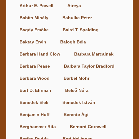
Arthur E. Powell
Atreya
Babits Mihály
Babulka Péter
Bagdy Emőke
Baird T. Spalding
Baktay Ervin
Balogh Béla
Barbara Hand Clow
Barbara Marcainak
Barbara Pease
Barbara Taylor Bradford
Barbara Wood
Barbel Mohr
Bart D. Ehrman
Belső Nóra
Benedek Elek
Benedek István
Benjamin Hoff
Berente Ági
Berghammer Rita
Bernard Cornwell
Bertha Dudde
Bert Hellinger