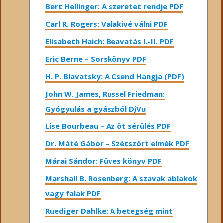
Bert Hellinger: A ​szeretet rendje PDF
Carl R. Rogers: Valakivé válni PDF
Elisabeth Haich: Beavatás I.-II. PDF
Eric Berne – Sorskönyv PDF
H. P. Blavatsky: A Csend Hangja (PDF)
John W. James, Russel Friedman:
Gyógyulás a gyászból DjVu
Lise Bourbeau – Az öt sérülés PDF
Dr. Máté Gábor – Szétszórt elmék PDF
Márai Sándor: Füves könyv PDF
Marshall B. Rosenberg: A szavak ablakok
vagy falak PDF
Ruediger Dahlke: A betegség mint