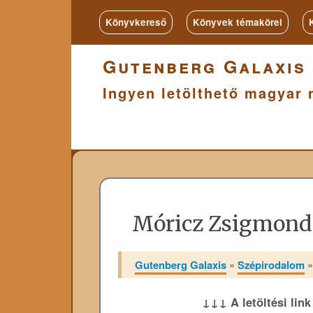
Könyvkereső
Könyvek témakörei
Gutenberg Galaxis
Ingyen letölthető magyar 
Móricz Zsigmond:
Gutenberg Galaxis
»
Szépirodalom
↓↓↓ A letöltési lin