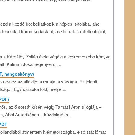
ezd a kezdő író: beiratkozik a népies iskolába, ahol
tése alatt káromkodástant, asztamateremtetteológiát,
 a Kárpáthy Zoltán élete végéig a legkedvesebb könyve
áth Kálmán Jókai regényeiről,...
DF, hangoskönyv)
ek ez az alföldje, a rónája, a síksága. Ez jelenti
ágot. Egy darabka föld, melyet...
(PDF)
s, az ő sorsát kíséri végig Tamási Áron trilógiája –
n, Ábel Amerikában -, küzdelmét a...
 PDF
Hollandiából átmentem Németországba, első stációmat