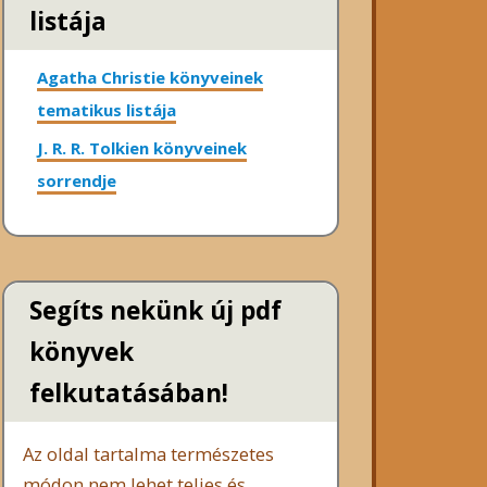
listája
Agatha Christie könyveinek
tematikus listája
J. R. R. Tolkien könyveinek
sorrendje
Segíts nekünk új pdf
könyvek
felkutatásában!
Az oldal tartalma természetes
módon nem lehet teljes és