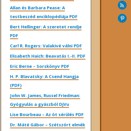
Allan és Barbara Pease: A
testbeszéd enciklopédiája PDF
Bert Hellinger: A ​szeretet rendje
PDF
Carl R. Rogers: Valakivé válni PDF
Elisabeth Haich: Beavatás I.-II. PDF
Eric Berne – Sorskönyv PDF
H. P. Blavatsky: A Csend Hangja
(PDF)
John W. James, Russel Friedman:
Gyógyulás a gyászból DjVu
Lise Bourbeau – Az öt sérülés PDF
Dr. Máté Gábor – Szétszórt elmék