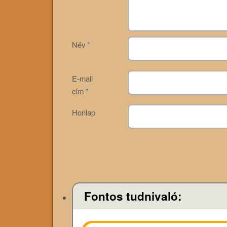
Név
*
E-mail
cím
*
Honlap
Fontos tudnivaló: