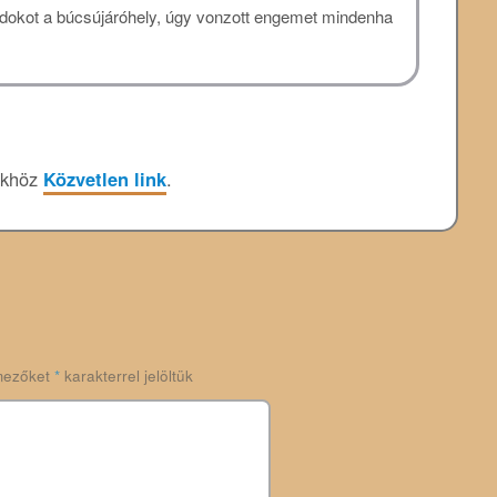
ndokot a búcsújáróhely, úgy vonzott engemet mindenha
őkhöz
Közvetlen link
.
mezőket
*
karakterrel jelöltük