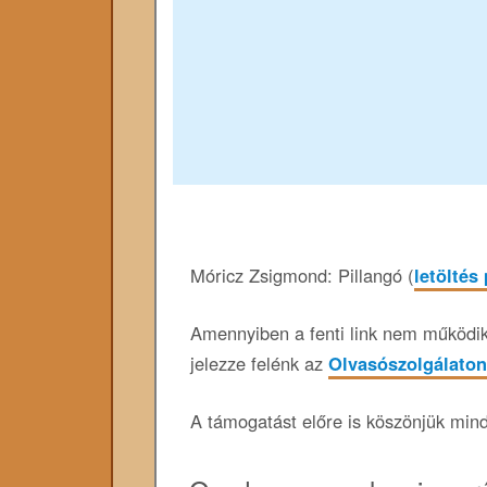
Móricz Zsigmond: Pillangó (
letöltés
Amennyiben a fenti link nem működik,
jelezze felénk az
Olvasószolgálaton
A támogatást előre is köszönjük min