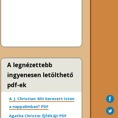
A legnézettebb
ingyenesen letölthető
pdf-ek
A. J. Christian: Mit keresett Isten
a nappalimban? PDF
Agatha Christie: Éjféltájt PDF