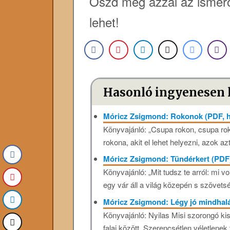
Oszd meg azzal az ismerő
lehet!
Hasonló ingyenesen 
Móricz Zsigmond: Rokonok (PDF, 
Könyvajánló: „Csupa rokon, csupa ro
rokona, akit el lehet helyezni, azok a
Móricz Zsigmond: Tündérkert (PDF
Könyvajánló: „Mit tudsz te arról: mi v
egy vár áll a világ közepén s szövets
Móricz Zsigmond: Légy jó mindhal
Könyvajánló: Nyilas Misi szorongó kis
falai között. Szerencsétlen véletlenek 