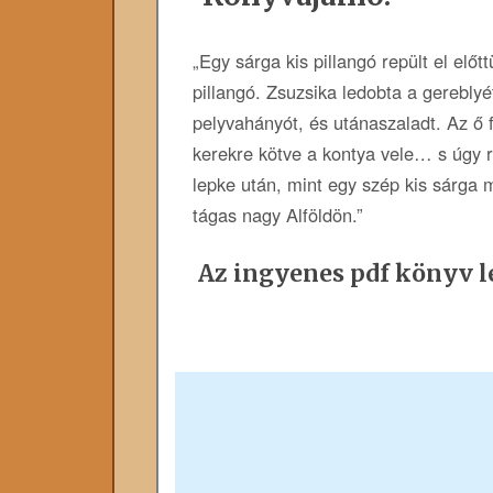
„Egy sárga kis pillangó repült el előt
pillangó. Zsuzsika ledobta a gereblyé
pelyvahányót, és utánaszaladt. Az ő f
kerekre kötve a kontya vele… s úgy r
lepke után, mint egy szép kis sárga 
tágas nagy Alföldön.”
Az ingyenes pdf könyv le