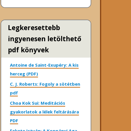
Legkeresettebb
ingyenesen letölthető
pdf könyvek
Antoine de Saint-Exupéry: A kis
herceg (PDF)
C. J. Roberts: Fogoly a sötétben
pdf
Choa Kok Sui: Meditációs
gyakorlatok a lélek feltárására
PDF
Fekete István: A Koppányi Aga