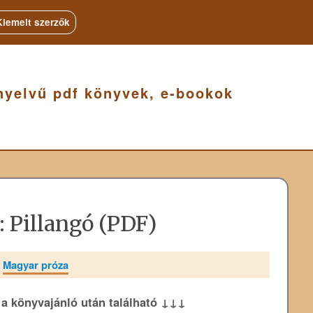
Kiemelt szerzők
nyelvű pdf könyvek, e-bookok
 Pillangó (PDF)
»
Magyar próza
k a könyvajánló után található ↓↓↓