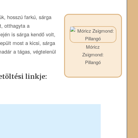
tük, hosszú farkú, sárga
t, otthagyta a
ején is sárga kendő volt,
epült most a kicsi, sárga
Móricz
madár a tágas, végtelenül
Zsigmond:
Pillangó
töltési linkje: