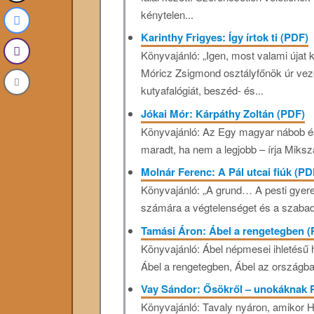
kénytelen...
Karinthy Frigyes: Így írtok ti (PDF)
Könyvajánló: „Igen, most valami újat k
Móricz Zsigmond osztályfőnök úr veze
kutyafalógiát, beszéd- és...
Jókai Mór: Kárpáthy Zoltán (PDF)
Könyvajánló: Az Egy magyar nábob és
maradt, ha nem a legjobb – írja Miksz
Molnár Ferenc: A Pál utcai fiúk (P
Könyvajánló: „A grund… A pesti gyerekn
számára a végtelenséget és a szabads
Tamási Áron: Ábel a rengetegben 
Könyvajánló: Ábel népmesei ihletésű hő
Ábel a rengetegben, Ábel az országba
Vay Sándor: Ősökről – unokáknak
Könyvajánló: Tavaly nyáron, amikor 