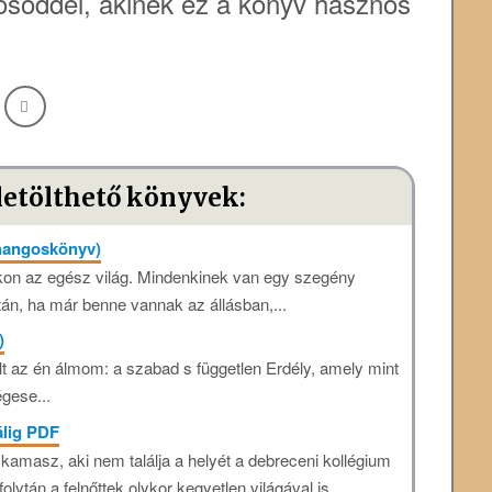
söddel, akinek ez a könyv hasznos
letölthető könyvek:
hangoskönyv)
kon az egész világ. Mindenkinek van egy szegény
ztán, ha már benne vannak az állásban,...
)
olt az én álmom: a szabad s független Erdély, amely mint
égese...
álig PDF
kamasz, aki nem találja a helyét a debreceni kollégium
folytán a felnőttek olykor kegyetlen világával is