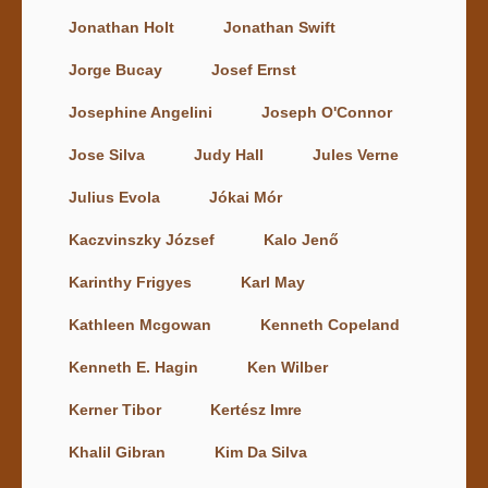
Jonathan Holt
Jonathan Swift
Jorge Bucay
Josef Ernst
Josephine Angelini
Joseph O'Connor
Jose Silva
Judy Hall
Jules Verne
Julius Evola
Jókai Mór
Kaczvinszky József
Kalo Jenő
Karinthy Frigyes
Karl May
Kathleen Mcgowan
Kenneth Copeland
Kenneth E. Hagin
Ken Wilber
Kerner Tibor
Kertész Imre
Khalil Gibran
Kim Da Silva