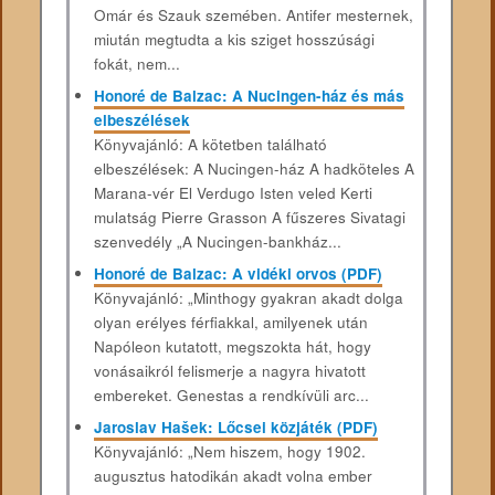
Omár és Szauk szemében. Antifer mesternek,
miután megtudta a kis sziget hosszúsági
fokát, nem...
Honoré de Balzac: A Nucingen-ház és más
elbeszélések
Könyvajánló: A kötetben található
elbeszélések: A Nucingen-ház A hadköteles A
Marana-vér El Verdugo Isten veled Kerti
mulatság Pierre Grasson A fűszeres Sivatagi
szenvedély „A Nucingen-bankház...
Honoré de Balzac: A vidéki orvos (PDF)
Könyvajánló: „Minthogy gyakran akadt dolga
olyan erélyes férfiakkal, amilyenek után
Napóleon kutatott, megszokta hát, hogy
vonásaikról felismerje a nagyra hivatott
embereket. Genestas a rendkívüli arc...
Jaroslav Hašek: Lőcsei közjáték (PDF)
Könyvajánló: „Nem hiszem, hogy 1902.
augusztus hatodikán akadt volna ember