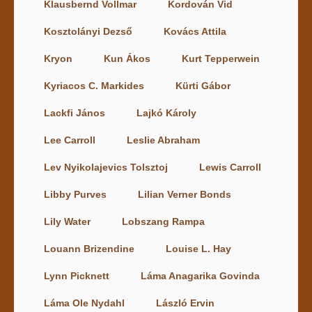
Klausbernd Vollmar
Kordován Vid
Kosztolányi Dezső
Kovács Attila
Kryon
Kun Ákos
Kurt Tepperwein
Kyriacos C. Markides
Kürti Gábor
Lackfi János
Lajkó Károly
Lee Carroll
Leslie Abraham
Lev Nyikolajevics Tolsztoj
Lewis Carroll
Libby Purves
Lilian Verner Bonds
Lily Water
Lobszang Rampa
Louann Brizendine
Louise L. Hay
Lynn Picknett
Láma Anagarika Govinda
Láma Ole Nydahl
László Ervin