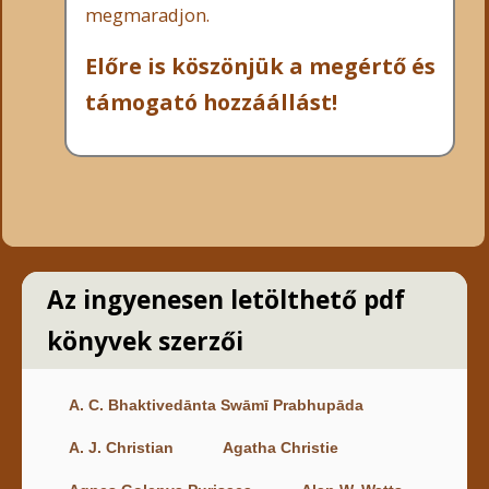
megmaradjon.
Előre is köszönjük a megértő és
támogató hozzáállást!
Az ingyenesen letölthető pdf
könyvek szerzői
A. C. Bhaktivedānta Swāmī Prabhupāda
A. J. Christian
Agatha Christie