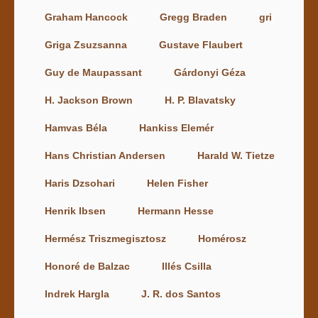
Graham Hancock
Gregg Braden
gri
Griga Zsuzsanna
Gustave Flaubert
Guy de Maupassant
Gárdonyi Géza
H. Jackson Brown
H. P. Blavatsky
Hamvas Béla
Hankiss Elemér
Hans Christian Andersen
Harald W. Tietze
Haris Dzsohari
Helen Fisher
Henrik Ibsen
Hermann Hesse
Hermész Triszmegisztosz
Homérosz
Honoré de Balzac
Illés Csilla
Indrek Hargla
J. R. dos Santos