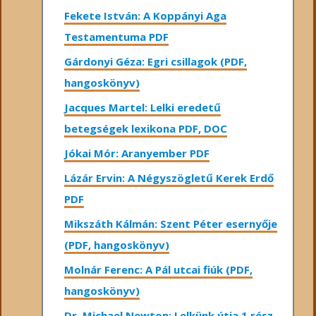
Fekete István: A Koppányi Aga
Testamentuma PDF
Gárdonyi Géza: Egri csillagok (PDF,
hangoskönyv)
Jacques Martel: Lelki eredetű
betegségek lexikona PDF, DOC
Jókai Mór: Aranyember PDF
Lázár Ervin: A Négyszögletű Kerek Erdő
PDF
Mikszáth Kálmán: Szent Péter esernyője
(PDF, hangoskönyv)
Molnár Ferenc: A Pál utcai fiúk (PDF,
hangoskönyv)
Dr. Michael Newton: Lelkünk útja 1.rész