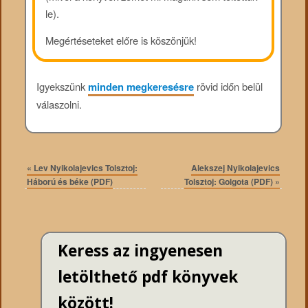
le).
Megértéseteket előre is köszönjük!
Igyekszünk
minden megkeresésre
rövid időn belül
válaszolni.
«
Lev Nyikolajevics Tolsztoj:
Alekszej Nyikolajevics
Háború és béke (PDF)
Tolsztoj: Golgota (PDF)
»
Keress az ingyenesen
letölthető pdf könyvek
között!