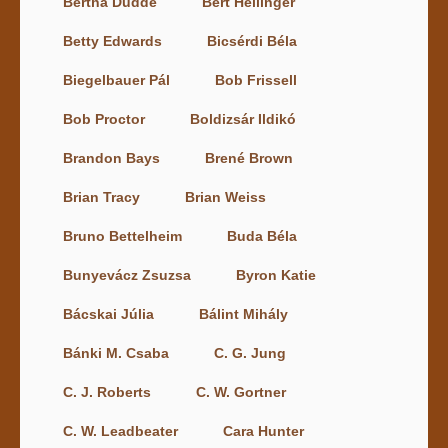
Bertha Dudde
Bert Hellinger
Betty Edwards
Bicsérdi Béla
Biegelbauer Pál
Bob Frissell
Bob Proctor
Boldizsár Ildikó
Brandon Bays
Brené Brown
Brian Tracy
Brian Weiss
Bruno Bettelheim
Buda Béla
Bunyevácz Zsuzsa
Byron Katie
Bácskai Júlia
Bálint Mihály
Bánki M. Csaba
C. G. Jung
C. J. Roberts
C. W. Gortner
C. W. Leadbeater
Cara Hunter