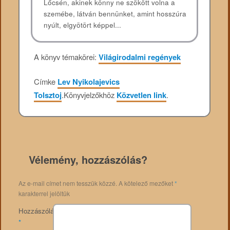
Lőcsén, akinek könny ne szökött volna a
szemébe, látván bennünket, amint hosszúra
nyúlt, elgyötört képpel...
A könyv témakörei:
Világirodalmi regények
Címke
Lev Nyikolajevics
Tolsztoj
.
Könyvjelzőkhöz
Közvetlen link
.
Vélemény, hozzászólás?
Az e-mail címet nem tesszük közzé.
A kötelező mezőket
*
karakterrel jelöltük
Hozzászólás
*