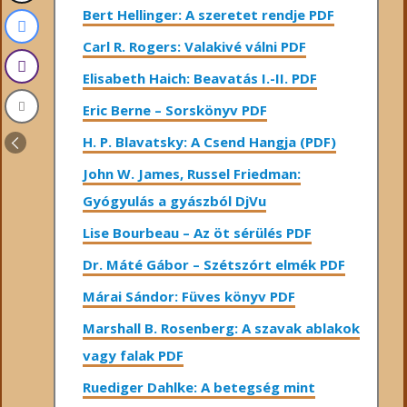
Bert Hellinger: A ​szeretet rendje PDF
Carl R. Rogers: Valakivé válni PDF
Elisabeth Haich: Beavatás I.-II. PDF
Eric Berne – Sorskönyv PDF
H. P. Blavatsky: A Csend Hangja (PDF)
John W. James, Russel Friedman:
Gyógyulás a gyászból DjVu
Lise Bourbeau – Az öt sérülés PDF
Dr. Máté Gábor – Szétszórt elmék PDF
Márai Sándor: Füves könyv PDF
Marshall B. Rosenberg: A szavak ablakok
vagy falak PDF
Ruediger Dahlke: A betegség mint