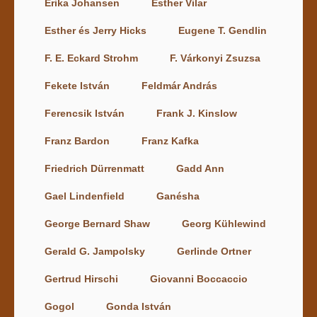
Erika Johansen
Esther Vilar
Esther és Jerry Hicks
Eugene T. Gendlin
F. E. Eckard Strohm
F. Várkonyi Zsuzsa
Fekete István
Feldmár András
Ferencsik István
Frank J. Kinslow
Franz Bardon
Franz Kafka
Friedrich Dürrenmatt
Gadd Ann
Gael Lindenfield
Ganésha
George Bernard Shaw
Georg Kühlewind
Gerald G. Jampolsky
Gerlinde Ortner
Gertrud Hirschi
Giovanni Boccaccio
Gogol
Gonda István