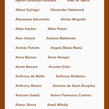
Agnes Golenya Purisaca
Alan W. Watts
Albert Györgyi
Alexander Oakwood
Alexandra Adornetto
Alister Mcgrath
Allan Kardec
Allan Pease
Alon Gratch
Andrew Matthews
András Fekete
Angela Maria Marui
Anna Barnes
Anne Hooper
Annie Besant
Anselm Grün
Anthony de Mello
Anthony Robbins
Anthony Strano
Antoine de Saint-Exupéry
Antonin Gadal
Anton Pavlovics Csehov
Arany János
Arató Mihály