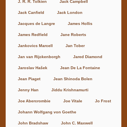
J. R. R. Tolkien
Jack Campbell
Jack Canfield
Jack London
Jacques de Langre
James Hollis
James Redfield
Jane Roberts
Jankovics Marcell
Jan Tober
Jan van Rijckenborgh
Jared Diamond
Jaroslav Hašek
Jean De La Fontaine
Jean Piaget
Jean Shinoda Bolen
Jenny Han
Jiddu Krishnamurti
Joe Abercrombie
Joe Vitale
Jo Frost
Johann Wolfgang von Goethe
John Bradshaw
John C. Maxwell