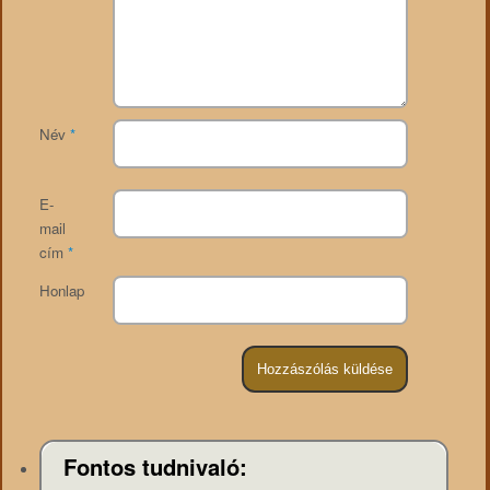
Név
*
E-
mail
cím
*
Honlap
Fontos tudnivaló: