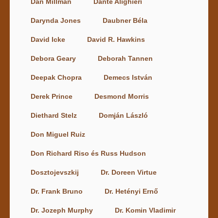
Dan Millman
Dante Alighieri
Darynda Jones
Daubner Béla
David Icke
David R. Hawkins
Debora Geary
Deborah Tannen
Deepak Chopra
Demecs István
Derek Prince
Desmond Morris
Diethard Stelz
Domján László
Don Miguel Ruiz
Don Richard Riso és Russ Hudson
Dosztojevszkij
Dr. Doreen Virtue
Dr. Frank Bruno
Dr. Hetényi Ernő
Dr. Jozeph Murphy
Dr. Komin Vladimir