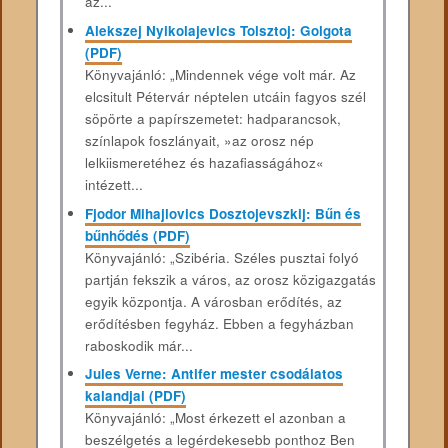
az...
Alekszej Nyikolajevics Tolsztoj: Golgota
(PDF)
Könyvajánló: „Mindennek vége volt már. Az
elcsitult Pétervár néptelen utcáin fagyos szél
söpörte a papírszemetet: hadparancsok,
színlapok foszlányait, »az orosz nép
lelkiismeretéhez és hazafiasságához«
intézett...
Fjodor Mihajlovics Dosztojevszkij: Bűn és
bűnhődés (PDF)
Könyvajánló: „Szibéria. Széles pusztai folyó
partján fekszik a város, az orosz közigazgatás
egyik központja. A városban erődítés, az
erődítésben fegyház. Ebben a fegyházban
raboskodik már...
Jules Verne: Antifer mester csodálatos
kalandjai (PDF)
Könyvajánló: „Most érkezett el azonban a
beszélgetés a legérdekesebb ponthoz Ben