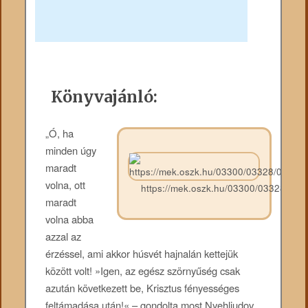
Könyvajánló:
„Ó, ha
minden úgy
maradt
volna, ott
https://mek.oszk.hu/03300/03328/033
maradt
volna abba
azzal az
érzéssel, ami akkor húsvét hajnalán kettejük
között volt! »Igen, az egész szörnyűség csak
azután következett be, Krisztus fényességes
feltámadása után!« – gondolta most Nyehljudov,