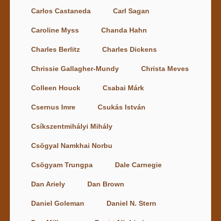
Carlos Castaneda
Carl Sagan
Caroline Myss
Chanda Hahn
Charles Berlitz
Charles Dickens
Chrissie Gallagher-Mundy
Christa Meves
Colleen Houck
Csabai Márk
Csernus Imre
Csukás István
Csíkszentmihályi Mihály
Csögyal Namkhai Norbu
Csögyam Trungpa
Dale Carnegie
Dan Ariely
Dan Brown
Daniel Goleman
Daniel N. Stern