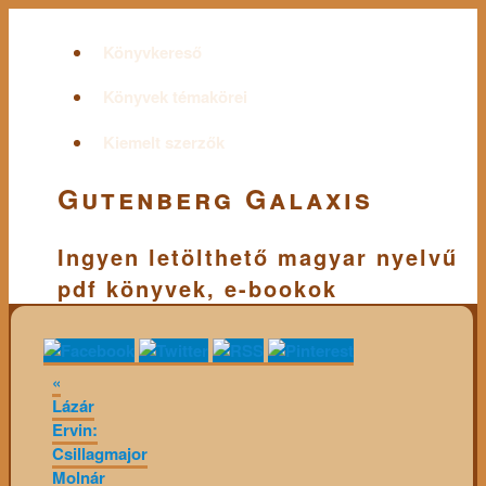
Könyvkereső
Könyvek témakörei
Kiemelt szerzők
Gutenberg Galaxis
Ingyen letölthető magyar nyelvű
pdf könyvek, e-bookok
«
Lázár
Ervin:
Csillagmajor
Molnár