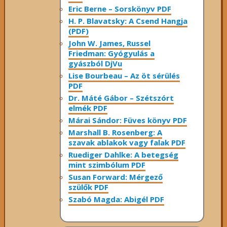
Eric Berne – Sorskönyv PDF
H. P. Blavatsky: A Csend Hangja
(PDF)
John W. James, Russel
Friedman: Gyógyulás a
gyászból DjVu
Lise Bourbeau – Az öt sérülés
PDF
Dr. Máté Gábor – Szétszórt
elmék PDF
Márai Sándor: Füves könyv PDF
Marshall B. Rosenberg: A
szavak ablakok vagy falak PDF
Ruediger Dahlke: A betegség
mint szimbólum PDF
Susan Forward: Mérgező
szülők PDF
Szabó Magda: Abigél PDF