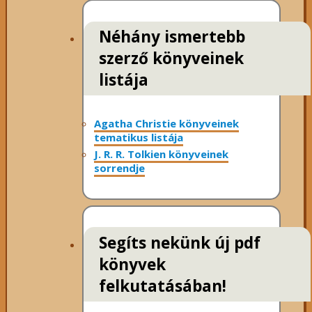
Néhány ismertebb
szerző könyveinek
listája
Agatha Christie könyveinek
tematikus listája
J. R. R. Tolkien könyveinek
sorrendje
Segíts nekünk új pdf
könyvek
felkutatásában!