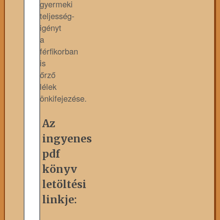
gyermeki
teljesség-
igényt
a
férfikorban
is
őrző
lélek
önkifejezése.
Az
ingyenes
pdf
könyv
letöltési
linkje: