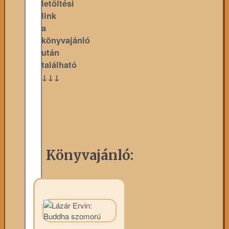
letöltési
link
a
könyvajánló
után
található
↓↓↓
Könyvajánló: