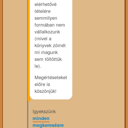
elérhetővé
tételére
semmilyen
formában nem
vállalkozunk
(mivel a
könyvek zömét
mi magunk
sem töltöttük
le).
Megértéseteket
előre is
köszönjük!
Igyekszünk
minden
megkeresésre