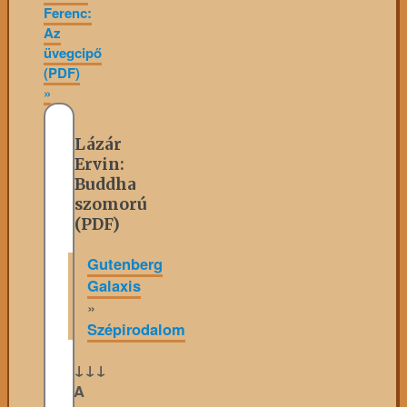
Ferenc:
Az
üvegcipő
(PDF)
»
Lázár
Ervin:
Buddha
szomorú
(PDF)
Gutenberg
Galaxis
»
Szépirodalom
↓↓↓
A