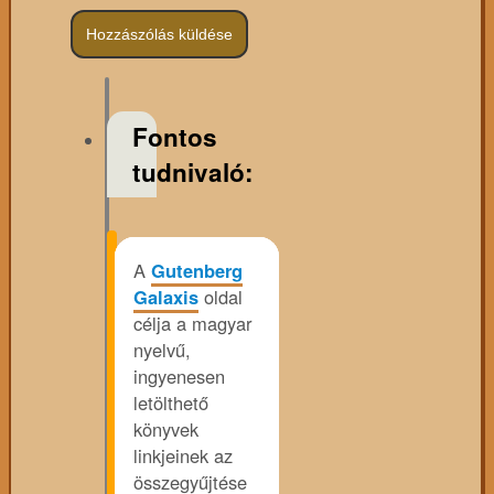
Fontos
tudnivaló:
A
Gutenberg
Galaxis
oldal
célja a magyar
nyelvű,
ingyenesen
letölthető
könyvek
linkjeinek az
összegyűjtése