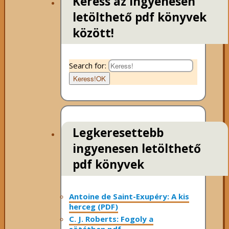
Keress az ingyenesen
letölthető pdf könyvek
között!
Search for:
Keress!
OK
Legkeresettebb
ingyenesen letölthető
pdf könyvek
Antoine de Saint-Exupéry: A kis
herceg (PDF)
C. J. Roberts: Fogoly a