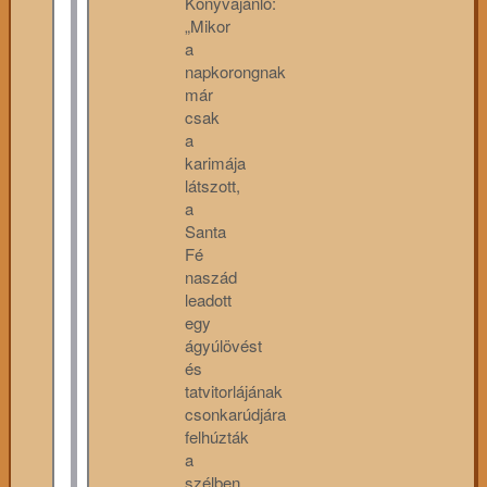
Könyvajánló:
„Mikor
a
napkorongnak
már
csak
a
karimája
látszott,
a
Santa
Fé
naszád
leadott
egy
ágyúlövést
és
tatvitorlájának
csonkarúdjára
felhúzták
a
szélben