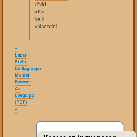
rövid
időn
belül
válaszolni.
«
Lázár
Ervin:
Csillagmajor
Molnár
Ferenc:
Az
üvegcipő
(PDF)
»