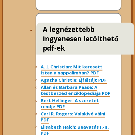
A legnézettebb
ingyenesen letölthető
pdf-ek
A. J. Christian: Mit keresett
Isten a nappalimban? PDF
Agatha Christie: Éjféltájt PDF
Allan és Barbara Pease: A
testbeszéd enciklopédiája PDF
Bert Hellinger: A ​szeretet
rendje PDF
Carl R. Rogers: Valakivé válni
PDF
Elisabeth Haich: Beavatás I.-II.
PDF