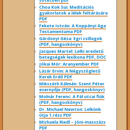
sötétben pdf
Choa Kok Sui: Meditációs
gyakorlatok a lélek feltárására
PDF
Fekete István: A Koppányi Aga
Testamentuma PDF
Gárdonyi Géza: Egri csillagok
(PDF, hangoskönyv)
Jacques Martel: Lelki eredetű
betegségek lexikona PDF, DOC
Jókai Mór: Aranyember PDF
Lázár Ervin: A Négyszögletű
Kerek Erdő PDF
Mikszáth Kálmán: Szent Péter
esernyője (PDF, hangoskönyv)
Molnár Ferenc: A Pál utcai fiúk
(PDF, hangoskönyv)
Dr. Michael Newton: Lelkünk
útja 1.rész PDF
Michaela Riedl – Jóni-masszázs
PDF