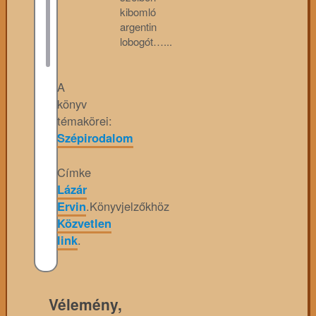
kibomló
argentin
lobogót…...
A
könyv
témakörei:
Szépirodalom
Címke
Lázár
Ervin
.
Könyvjelzőkhöz
Közvetlen
link
.
Vélemény,