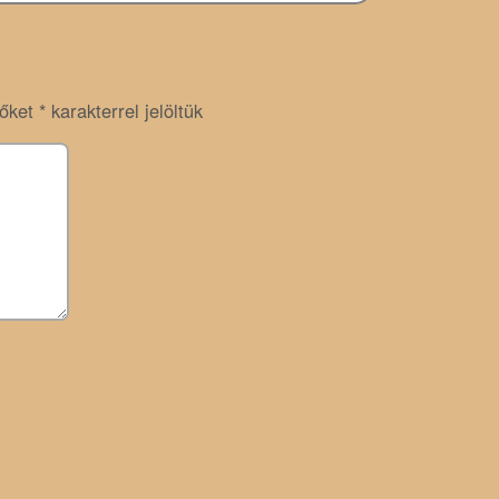
zőket
*
karakterrel jelöltük