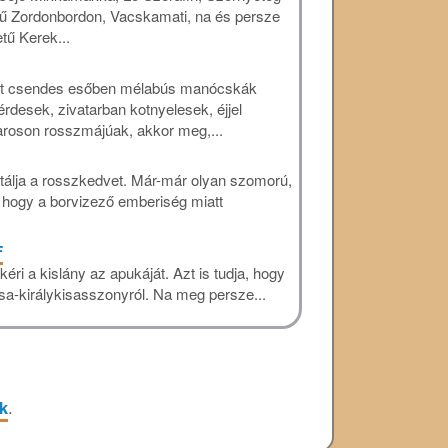
ejű Zordonbordon, Vacskamati, na és persze
ű Kerek...
Mert csendes esőben mélabús manócskák
rdesek, zivatarban kotnyelesek, éjjel
haroson rosszmájúak, akkor meg,...
utálja a rosszkedvet. Már-már olyan szomorú,
, hogy a borvizező emberiség miatt
F
éri a kislány az apukáját. Azt is tudja, hogy
csa-királykisasszonyról. Na meg persze...
nk
.