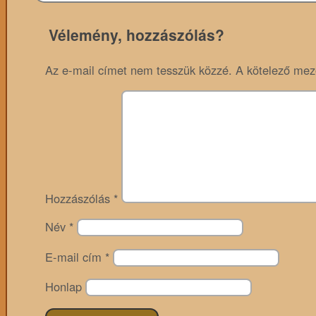
Vélemény, hozzászólás?
Az e-mail címet nem tesszük közzé.
A kötelező me
Hozzászólás
*
Név
*
E-mail cím
*
Honlap