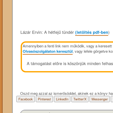
Lázár Ervin: A hétfejű tündér
(letöltés pdf-ben
)
Amennyiben a fenti link nem működik, vagy a keresett k
Olvasószolgálaton keresztül
, vagy lefele görgetve 
A támogatást előre is köszönjük minden felha
Oszd meg azzal az ismerősöddel, akinek ez a könyv ha
Facebook
Pinterest
LinkedIn
Twitter/X
Messenger