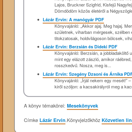
Lajos, Bruckner Szigfrid, Kisfejű Nagyf
Dömdödöm közös életéről a Négyszöglet
Lázár Ervin: A manógyár PDF
Könyvajánló: „Akkor ajaj. Meg hajaj. 
születnek, viharban mérgesek, szélben é
titokzatosak, holdvilágoson bölcsek, vi
Lázár Ervin: Berzsián és Dideki PDF
Könyvajánló: Berzsián, a jobbladaköltő 
mint egy elázott zászló, amikor ráébred
rosszkedvű. Nosza, meg is...
Lázár Ervin: Szegény Dzsoni és Árnika PD
Könyvajánló: „Írjál nekem egy mesét!” – k
kiről szóljon: a kacsakirályról meg a ka
A könyv témakörei:
Mesekönyvek
Címke
Lázár Ervin
.
Könyvjelzőkhöz
Közvetlen li