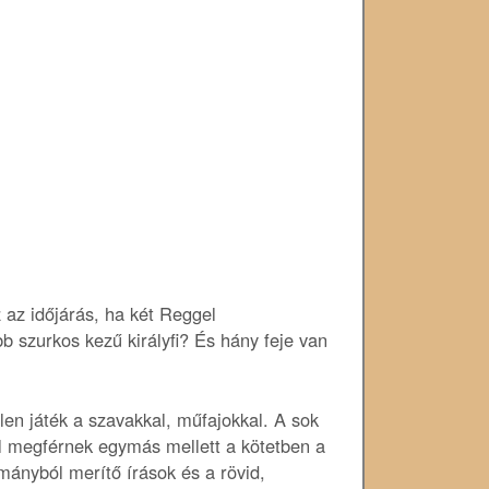
sz az időjárás, ha két Reggel
b szurkos kezű királyfi? És hány feje van
n játék a szavakkal, műfajokkal. A sok
ól megférnek egymás mellett a kötetben a
ományból merítő írások és a rövid,