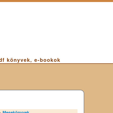
pdf könyvek, e-bookok
»
Mesekönyvek