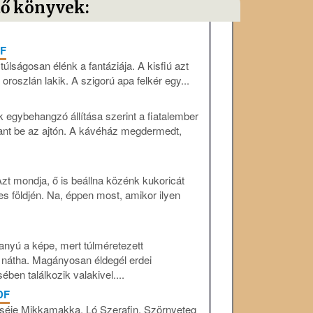
tő könyvek:
DF
úlságosan élénk a fantáziája. A kisfiú azt
 oroszlán lakik. A szigorú apa felkér egy...
egybehangzó állítása szerint a fiatalember
rant be az ajtón. A kávéház megdermedt,
zt mondja, ő is beállna közénk kukoricát
es földjén. Na, éppen most, amikor ilyen
nyú a képe, mert túlméretezett
a nátha. Magányosan éldegél erdei
en találkozik valakivel....
DF
eséje Mikkamakka, Ló Szerafin, Szörnyeteg