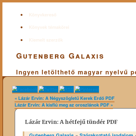
Könyvkereső
Könyvek témakörei
Kiemelt szerzők
Gutenberg Galaxis
Ingyen letölthető magyar nyelvű 
«
Lázár Ervin: A Négyszögletű Kerek Erdő PDF
Lázár Ervin: A kisfiú meg az oroszlánok PDF
»
Lázár Ervin: A hétfejű tündér PDF
Gutenberg Galaxis
»
Szórakoztató irodalom