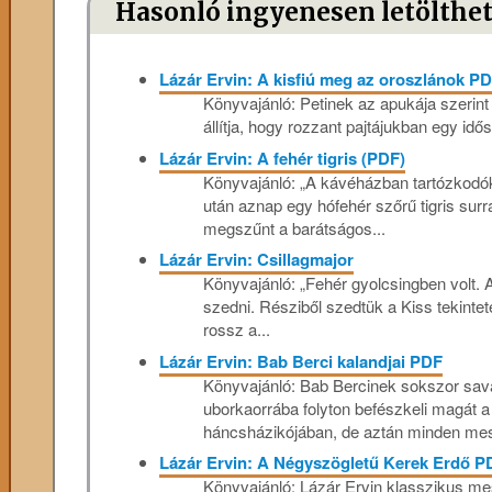
Hasonló ingyenesen letölthe
Lázár Ervin: A kisfiú meg az oroszlánok P
Könyvajánló: Petinek az apukája szerint t
állítja, hogy rozzant pajtájukban egy idős
Lázár Ervin: A fehér tigris (PDF)
Könyvajánló: „A kávéházban tartózkodók 
után aznap egy hófehér szőrű tigris sur
megszűnt a barátságos...
Lázár Ervin: Csillagmajor
Könyvajánló: „Fehér gyolcsingben volt. A
szedni. Résziből szedtük a Kiss tekintet
rossz a...
Lázár Ervin: Bab Berci kalandjai PDF
Könyvajánló: Bab Bercinek sokszor sava
uborkaorrába folyton befészkeli magát 
háncsházikójában, de aztán minden meséb
Lázár Ervin: A Négyszögletű Kerek Erdő P
Könyvajánló: Lázár Ervin klasszikus m