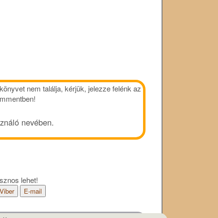
önyvet nem találja, kérjük, jelezze felénk az
kommentben!
sználó nevében.
sznos lehet!
Viber
E-mail