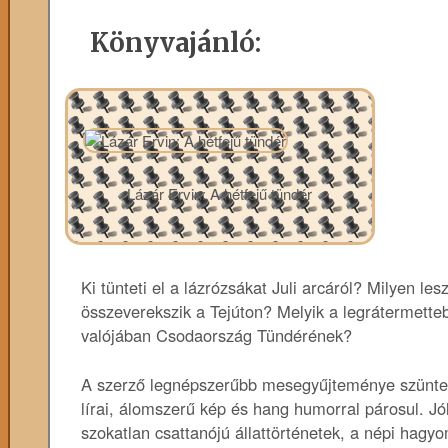
Könyvajánló:
Lázár Ervin: A hétfejű tündér
Ki tünteti el a lázrózsákat Juli arcáról? Milyen le
összeverekszik a Tejúton? Melyik a legrátermetteb
valójában Csodaország Tündérének?
A szerző legnépszerűbb mesegyűjteménye szüntele
lírai, álomszerű kép és hang humorral párosul. J
szokatlan csattanójú állattörténetek, a népi hagy