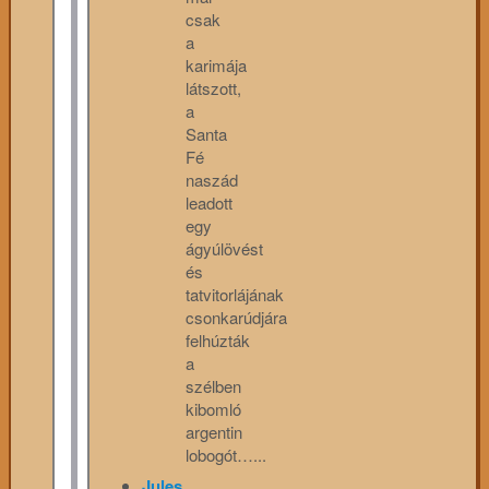
csak
a
karimája
látszott,
a
Santa
Fé
naszád
leadott
egy
ágyúlövést
és
tatvitorlájának
csonkarúdjára
felhúzták
a
szélben
kibomló
argentin
lobogót…...
Jules