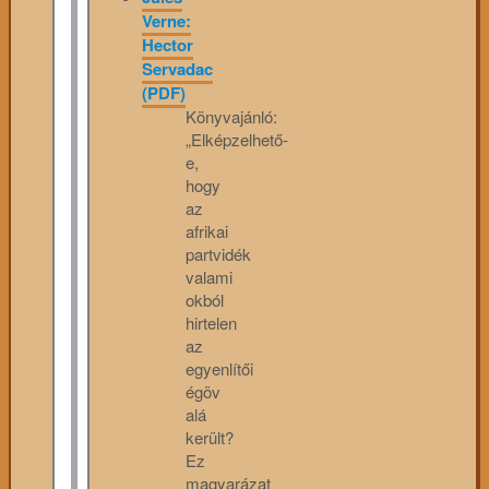
Verne:
Hector
Servadac
(PDF)
Könyvajánló:
„Elképzelhető-
e,
hogy
az
afrikai
partvidék
valami
okból
hirtelen
az
egyenlítői
égöv
alá
került?
Ez
magyarázat