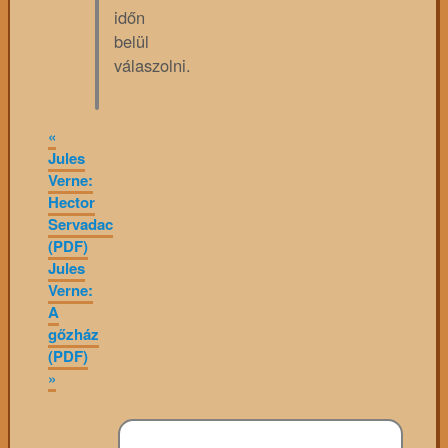
időn
belül
válaszolni.
«
Jules
Verne:
Hector
Servadac
(PDF)
Jules
Verne:
A
gőzház
(PDF)
»