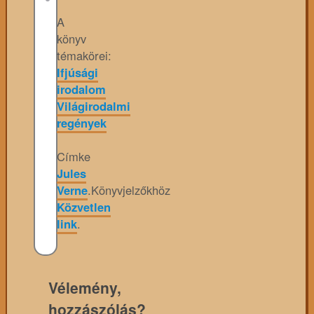
A
könyv
témakörei:
Ifjúsági
irodalom
Világirodalmi
regények
Címke
Jules
Verne
.
Könyvjelzőkhöz
Közvetlen
link
.
Vélemény,
hozzászólás?