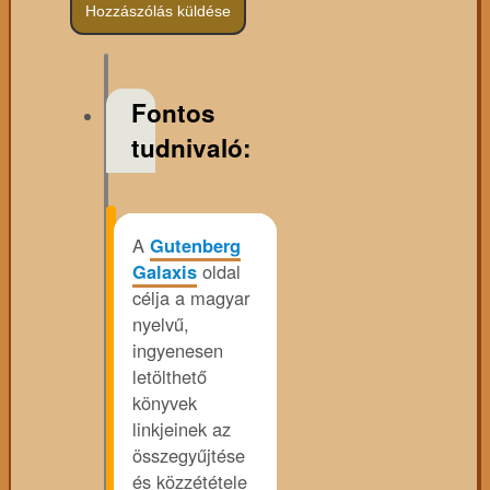
Fontos
tudnivaló:
A
Gutenberg
Galaxis
oldal
célja a magyar
nyelvű,
ingyenesen
letölthető
könyvek
linkjeinek az
összegyűjtése
és közzététele