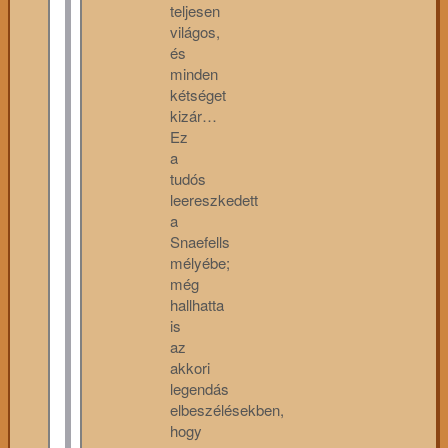
teljesen
világos,
és
minden
kétséget
kizár…
Ez
a
tudós
leereszkedett
a
Snaefells
mélyébe;
még
hallhatta
is
az
akkori
legendás
elbeszélésekben,
hogy