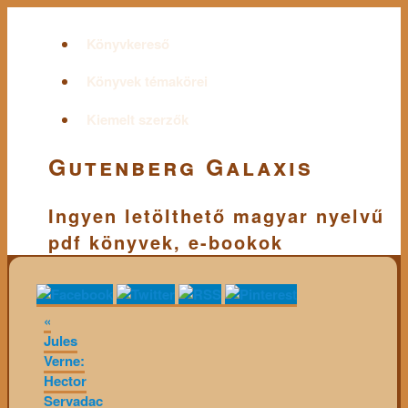
Könyvkereső
Könyvek témakörei
Kiemelt szerzők
Gutenberg Galaxis
Ingyen letölthető magyar nyelvű
pdf könyvek, e-bookok
«
Jules
Verne:
Hector
Servadac