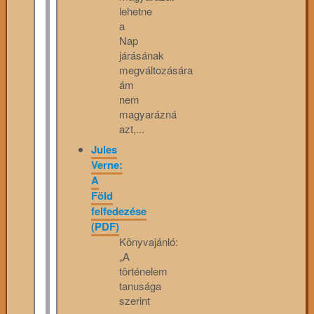
lehetne
a
Nap
járásának
megváltozására
ám
nem
magyarázná
azt,...
Jules
Verne:
A
Föld
felfedezése
(PDF)
Könyvajánló:
„A
történelem
tanusága
szerint