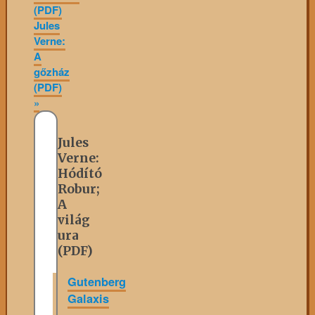
(PDF)
Jules
Verne:
A
gőzház
(PDF)
»
Jules
Verne:
Hódító
Robur;
A
világ
ura
(PDF)
Gutenberg
Galaxis
»