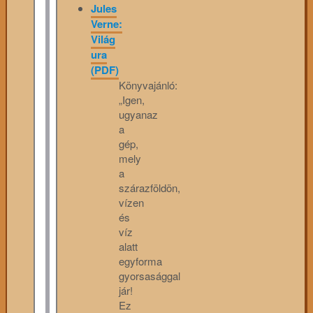
Jules
Verne:
Világ
ura
(PDF)
Könyvajánló:
„Igen,
ugyanaz
a
gép,
mely
a
szárazföldön,
vízen
és
víz
alatt
egyforma
gyorsasággal
jár!
Ez