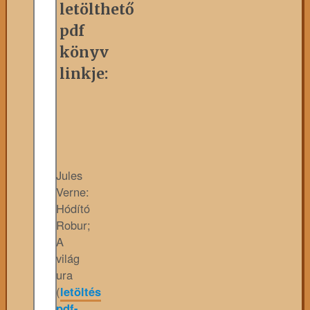
letölthető
pdf
könyv
linkje:
Jules
Verne:
Hódító
Robur;
A
világ
ura
(
letöltés
pdf-