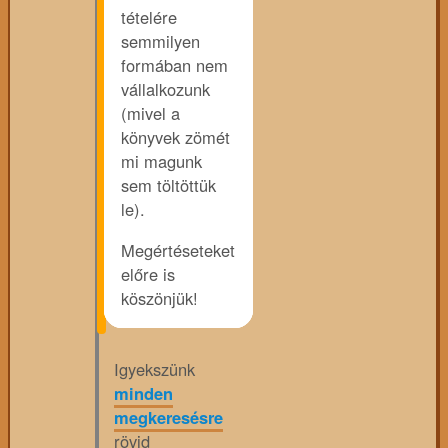
tételére
semmilyen
formában nem
vállalkozunk
(mivel a
könyvek zömét
mi magunk
sem töltöttük
le).
Megértéseteket
előre is
köszönjük!
Igyekszünk
minden
megkeresésre
rövid