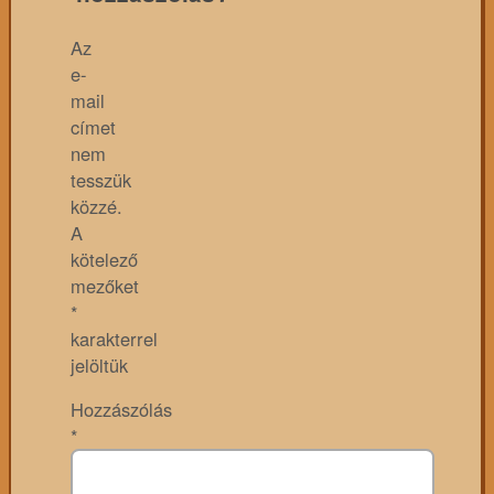
Az
e-
mail
címet
nem
tesszük
közzé.
A
kötelező
mezőket
*
karakterrel
jelöltük
Hozzászólás
*