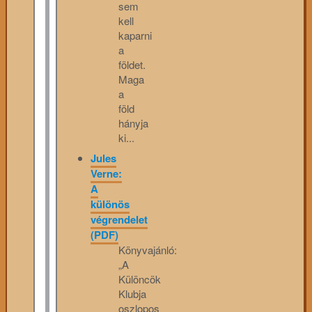
sem
kell
kaparni
a
földet.
Maga
a
föld
hányja
ki...
Jules
Verne:
A
különös
végrendelet
(PDF)
Könyvajánló:
„A
Különcök
Klubja
oszlopos