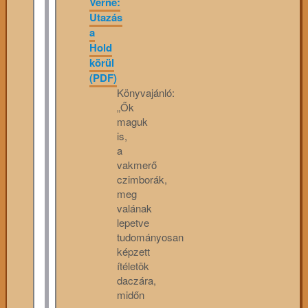
Verne:
Utazás
a
Hold
körül
(PDF)
Könyvajánló:
„Ők
maguk
is,
a
vakmerő
czimborák,
meg
valának
lepetve
tudományosan
képzett
ítéletök
daczára,
midőn