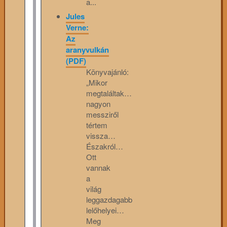
a...
Jules
Verne:
Az
aranyvulkán
(PDF)
Könyvajánló:
„Mikor
megtaláltak…
nagyon
messziről
tértem
vissza…
Északról…
Ott
vannak
a
világ
leggazdagabb
lelőhelyei…
Meg