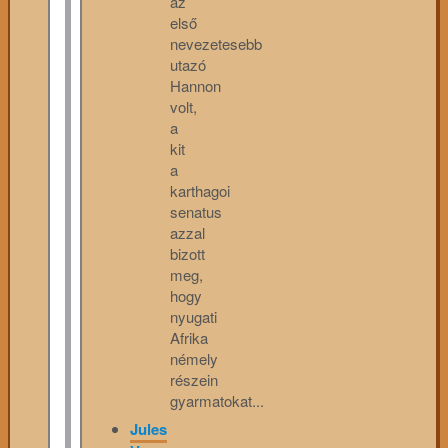
az
első
nevezetesebb
utazó
Hannon
volt,
a
kit
a
karthagoi
senatus
azzal
bizott
meg,
hogy
nyugati
Afrika
némely
részein
gyarmatokat...
Jules