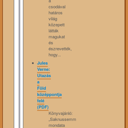
a
csodával
határos
világ
közepett
látták
magukat
és
észrevették,
hogy...
Jules
Verne:
Utazás
a
Föld
középpontja
felé
(PDF)
Könyvajánló:
„Saknussemm
mondata