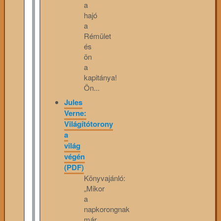
a
hajó
a
Rémület
és
ön
a
kapitánya!
Ön...
Jules
Verne:
Világítótorony
a
világ
végén
(PDF)
Könyvajánló:
„Mikor
a
napkorongnak
már