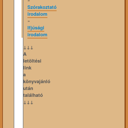
Szórakoztató
irodalom
»
Ifjúsági
irodalom
↓↓↓
A
letöltési
link
a
könyvajánló
után
található
↓↓↓