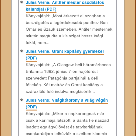
Jules Verne: Antifer mester csodálatos
kalandjai (PDF)
Könyvajánló: „Most érkezett el azonban a
beszélgetés a legérdekesebb ponthoz Ben
Omár és Szauk szemében. Antifer mesternek,
miután megtudta a kis sziget hosszúsági
fokát, nem...
Jules Verne: Grant kapitány gyermekei
(PDF)
Könyvajánló: „A Glasgow-beli háromárbocos
Britannia 1862. június 7-én hajótörést
szenvedett Patagónia partjainál a déli
féltekén. Két matróz és Grant kapitány a
szárazföld felé indulva megkísérlik...
Jules Verne: Világítótorony a világ végén
(PDF)
Könyvajánló: „Mikor a napkorongnak már
csak a karimája látszott, a Santa Fé naszád
leadott egy ágyúlövést és tatvitorlájának
csonkarúdjára felhúzták a szélben kibomló