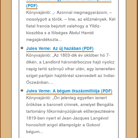
(PDF)
Könyvajánló: „- Azonnal megmagyarázom, –
mosolygott a török. – Ime, az előzmények. Két
fiatal francia bejutott valahogy a Yildiz-
kioszkba s a fölséges Abdul Hamid
megajándékozta...
Jules Verne: Az új hazában (PDF)
Könyvajánló: „Az 1803-dik év október hó 7-
dikén, a Landlord háromárboczos hajó nyolcz
napig tartó szörnyű vihar után, egy ismeretlen
sziget partjain hajótörést szenvedett az Indiai-
Óczeánban....
Jules Verne: A bégum ötszázmilliója (PDF)
Könyvajánló: „Ön jelenleg egyetlen ismert
örököse a baroneti címnek, amelyet Bengália
tartomány főkormányzójának előterjesztésére
1819-ben nyert el Jean-Jacques Langévol
honosított angol állampolgár a Gokool
bégum...