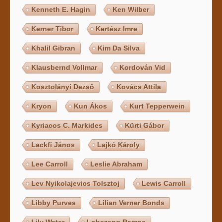
Kenneth E. Hagin
Ken Wilber
Kerner Tibor
Kertész Imre
Khalil Gibran
Kim Da Silva
Klausbernd Vollmar
Kordován Vid
Kosztolányi Dezső
Kovács Attila
Kryon
Kun Ákos
Kurt Tepperwein
Kyriacos C. Markides
Kürti Gábor
Lackfi János
Lajkó Károly
Lee Carroll
Leslie Abraham
Lev Nyikolajevics Tolsztoj
Lewis Carroll
Libby Purves
Lilian Verner Bonds