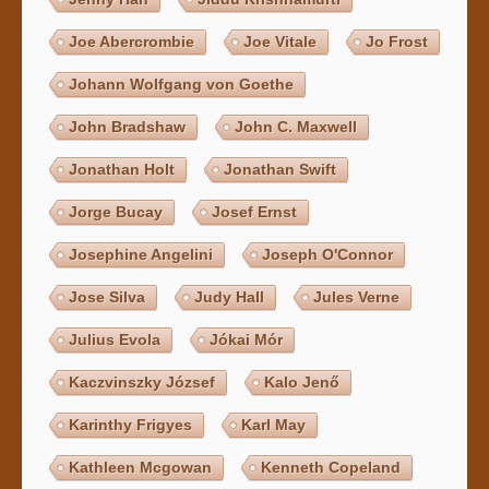
Joe Abercrombie
Joe Vitale
Jo Frost
Johann Wolfgang von Goethe
John Bradshaw
John C. Maxwell
Jonathan Holt
Jonathan Swift
Jorge Bucay
Josef Ernst
Josephine Angelini
Joseph O'Connor
Jose Silva
Judy Hall
Jules Verne
Julius Evola
Jókai Mór
Kaczvinszky József
Kalo Jenő
Karinthy Frigyes
Karl May
Kathleen Mcgowan
Kenneth Copeland