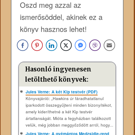
Oszd meg azzal az
ismerősöddel, akinek ez a
könyv hasznos lehet!
Hasonló ingyenesen
letölthető könyvek:
Jules Verne: A két Kip testvér (PDF)
Könyvajánló: „Hawkins úr fáradhatatlanul
iparkodott összegyűjteni minden bizonyítékot,
amely kideríthetné a két Kip testvér
ártatlanságát. Mióta a fegyházban találkozott
velük, még jobban meggyőződött arról, hogy...
Jules Verne: A gyémántos Medzsidje-rend