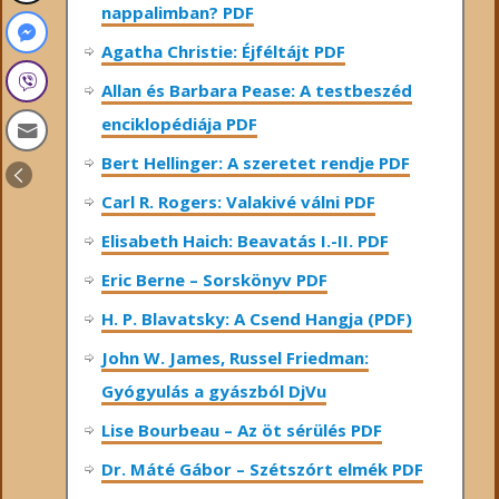
nappalimban? PDF
Agatha Christie: Éjféltájt PDF
Allan és Barbara Pease: A testbeszéd
enciklopédiája PDF
Bert Hellinger: A ​szeretet rendje PDF
Carl R. Rogers: Valakivé válni PDF
Elisabeth Haich: Beavatás I.-II. PDF
Eric Berne – Sorskönyv PDF
H. P. Blavatsky: A Csend Hangja (PDF)
John W. James, Russel Friedman:
Gyógyulás a gyászból DjVu
Lise Bourbeau – Az öt sérülés PDF
Dr. Máté Gábor – Szétszórt elmék PDF