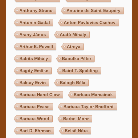
Anthony Strano
Antoine de Saint-Exupéry
Antonin Gadal
Anton Pavlovics Csehov
Arany János
Arató Mihály
Arthur E. Powell
Atreya
Babits Mihály
Babulka Péter
Bagdy Emőke
Baird T. Spalding
Baktay Ervin
Balogh Béla
Barbara Hand Clow
Barbara Marcainak
Barbara Pease
Barbara Taylor Bradford
Barbara Wood
Barbel Mohr
Bart D. Ehrman
Belső Nóra