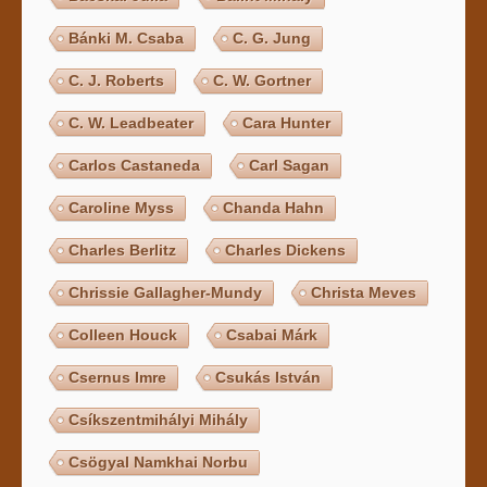
Bánki M. Csaba
C. G. Jung
C. J. Roberts
C. W. Gortner
C. W. Leadbeater
Cara Hunter
Carlos Castaneda
Carl Sagan
Caroline Myss
Chanda Hahn
Charles Berlitz
Charles Dickens
Chrissie Gallagher-Mundy
Christa Meves
Colleen Houck
Csabai Márk
Csernus Imre
Csukás István
Csíkszentmihályi Mihály
Csögyal Namkhai Norbu