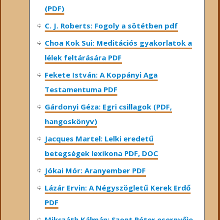
(PDF)
C. J. Roberts: Fogoly a sötétben pdf
Choa Kok Sui: Meditációs gyakorlatok a
lélek feltárására PDF
Fekete István: A Koppányi Aga
Testamentuma PDF
Gárdonyi Géza: Egri csillagok (PDF,
hangoskönyv)
Jacques Martel: Lelki eredetű
betegségek lexikona PDF, DOC
Jókai Mór: Aranyember PDF
Lázár Ervin: A Négyszögletű Kerek Erdő
PDF
Mikszáth Kálmán: Szent Péter esernyője