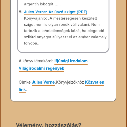
argentin lobogót…...
Jules Verne: Az úszó sziget (PDF)
Könyvajánló: „A mesterségesen készített
sziget nem is olyan rendkívüli valami. Nem
tartozik a lehetetlenségek közé, ha elegendő
szilárd anyagot süllyeszt el az ember valamely
folyóba...
A könyv témakörei:
Ifjúsági irodalom
Világirodalmi regények
Címke
Jules Verne
.
Könyvjelzőkhöz
Közvetlen
link
.
Vélemény, hozzászólás?