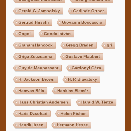
Gerald G. Jampolsky
Gerlinde Ortner
Gertrud Hirschi
Giovanni Boccaccio
Gogol
Gonda István
Graham Hancock
Gregg Braden
gri
Griga Zsuzsanna
Gustave Flaubert
Guy de Maupassant
Gárdonyi Géza
H. Jackson Brown
H. P. Blavatsky
Hamvas Béla
Hankiss Elemér
Hans Christian Andersen
Harald W. Tietze
Haris Dzsohari
Helen Fisher
Henrik Ibsen
Hermann Hesse