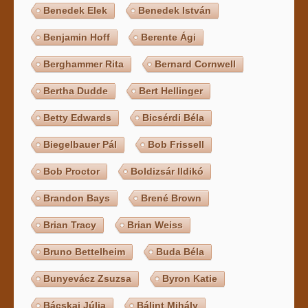
Benedek Elek
Benedek István
Benjamin Hoff
Berente Ági
Berghammer Rita
Bernard Cornwell
Bertha Dudde
Bert Hellinger
Betty Edwards
Bicsérdi Béla
Biegelbauer Pál
Bob Frissell
Bob Proctor
Boldizsár Ildikó
Brandon Bays
Brené Brown
Brian Tracy
Brian Weiss
Bruno Bettelheim
Buda Béla
Bunyevácz Zsuzsa
Byron Katie
Bácskai Júlia
Bálint Mihály