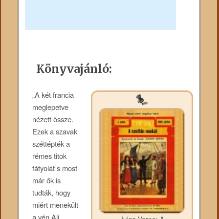
Könyvajánló:
„A két francia
meglepetve
nézett össze.
Ezek a szavak
széttépték a
rémes titok
fátyolát s most
már ők is
tudták, hogy
miért menekült
a vén Ali
Jules Verne: A