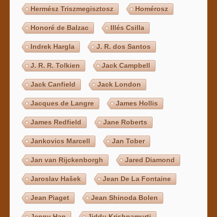
Hermész Triszmegisztosz
Homérosz
Honoré de Balzac
Illés Csilla
Indrek Hargla
J. R. dos Santos
J. R. R. Tolkien
Jack Campbell
Jack Canfield
Jack London
Jacques de Langre
James Hollis
James Redfield
Jane Roberts
Jankovics Marcell
Jan Tober
Jan van Rijckenborgh
Jared Diamond
Jaroslav Hašek
Jean De La Fontaine
Jean Piaget
Jean Shinoda Bolen
Jenny Han
Jiddu Krishnamurti