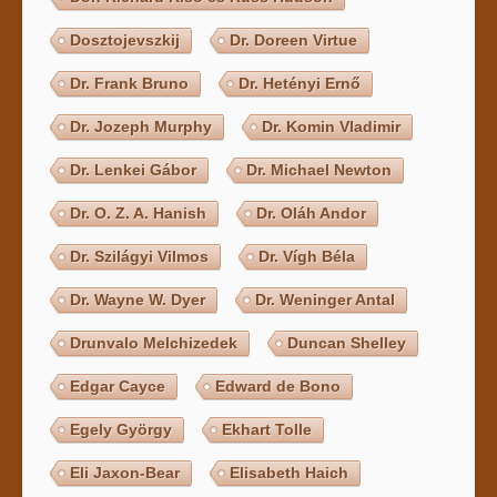
Dosztojevszkij
Dr. Doreen Virtue
Dr. Frank Bruno
Dr. Hetényi Ernő
Dr. Jozeph Murphy
Dr. Komin Vladimir
Dr. Lenkei Gábor
Dr. Michael Newton
Dr. O. Z. A. Hanish
Dr. Oláh Andor
Dr. Szilágyi Vilmos
Dr. Vígh Béla
Dr. Wayne W. Dyer
Dr. Weninger Antal
Drunvalo Melchizedek
Duncan Shelley
Edgar Cayce
Edward de Bono
Egely György
Ekhart Tolle
Eli Jaxon-Bear
Elisabeth Haich