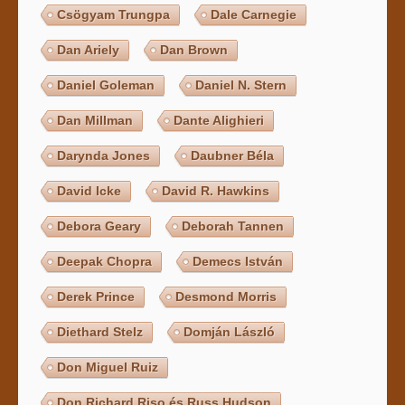
Csögyam Trungpa
Dale Carnegie
Dan Ariely
Dan Brown
Daniel Goleman
Daniel N. Stern
Dan Millman
Dante Alighieri
Darynda Jones
Daubner Béla
David Icke
David R. Hawkins
Debora Geary
Deborah Tannen
Deepak Chopra
Demecs István
Derek Prince
Desmond Morris
Diethard Stelz
Domján László
Don Miguel Ruiz
Don Richard Riso és Russ Hudson