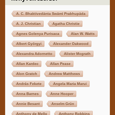
A. C. Bhaktivedānta Swāmī Prabhupāda
A. J. Christian
Agatha Christie
Agnes Golenya Purisaca
Alan W. Watts
Albert Györgyi
Alexander Oakwood
Alexandra Adornetto
Alister Mcgrath
Allan Kardec
Allan Pease
Alon Gratch
Andrew Matthews
András Fekete
Angela Maria Marui
Anna Barnes
Anne Hooper
Annie Besant
Anselm Grün
Anthony de Mello
Anthony Robbins