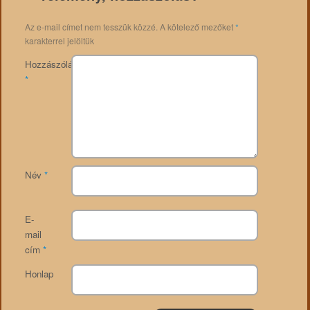
Az e-mail címet nem tesszük közzé.
A kötelező mezőket
*
karakterrel jelöltük
Hozzászólás
*
Név
*
E-
mail
cím
*
Honlap