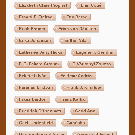
Elizabeth Clare Prophet
Emil Coué
Erhard F. Freitag
Eric Berne
Erich Fromm
Erich von Däniken
Erika Johansen
Esther Vilar
Esther és Jerry Hicks
Eugene T. Gendlin
F. E. Eckard Strohm
F. Várkonyi Zsuzsa
Fekete István
Feldmár András
Ferencsik István
Frank J. Kinslow
Franz Bardon
Franz Kafka
Friedrich Dürrenmatt
Gadd Ann
Gael Lindenfield
Ganésha
George Bernard Shaw
Georg Kühlewind