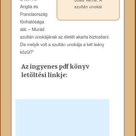
Anglia és
szultán unokái
Franciaország
fönhatósága
alá: – Murád
szultán unokájának az életét akarta biztositani.
De melyik volt a szultán unokája a két leány
közül?”
Az ingyenes pdf könyv
letöltési linkje: