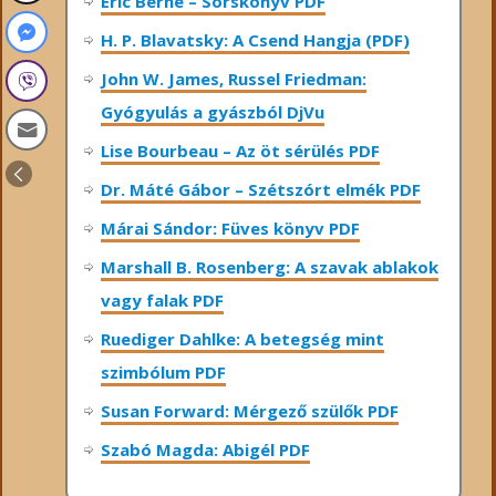
Eric Berne – Sorskönyv PDF
H. P. Blavatsky: A Csend Hangja (PDF)
John W. James, Russel Friedman:
Gyógyulás a gyászból DjVu
Lise Bourbeau – Az öt sérülés PDF
Dr. Máté Gábor – Szétszórt elmék PDF
Márai Sándor: Füves könyv PDF
Marshall B. Rosenberg: A szavak ablakok
vagy falak PDF
Ruediger Dahlke: A betegség mint
szimbólum PDF
Susan Forward: Mérgező szülők PDF
Szabó Magda: Abigél PDF