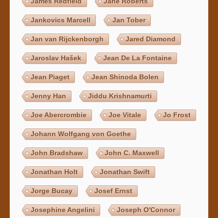
James Redfield
Jane Roberts
Jankovics Marcell
Jan Tober
Jan van Rijckenborgh
Jared Diamond
Jaroslav Hašek
Jean De La Fontaine
Jean Piaget
Jean Shinoda Bolen
Jenny Han
Jiddu Krishnamurti
Joe Abercrombie
Joe Vitale
Jo Frost
Johann Wolfgang von Goethe
John Bradshaw
John C. Maxwell
Jonathan Holt
Jonathan Swift
Jorge Bucay
Josef Ernst
Josephine Angelini
Joseph O'Connor