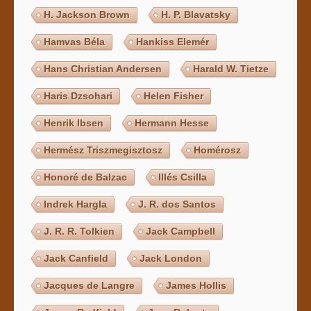
H. Jackson Brown
H. P. Blavatsky
Hamvas Béla
Hankiss Elemér
Hans Christian Andersen
Harald W. Tietze
Haris Dzsohari
Helen Fisher
Henrik Ibsen
Hermann Hesse
Hermész Triszmegisztosz
Homérosz
Honoré de Balzac
Illés Csilla
Indrek Hargla
J. R. dos Santos
J. R. R. Tolkien
Jack Campbell
Jack Canfield
Jack London
Jacques de Langre
James Hollis