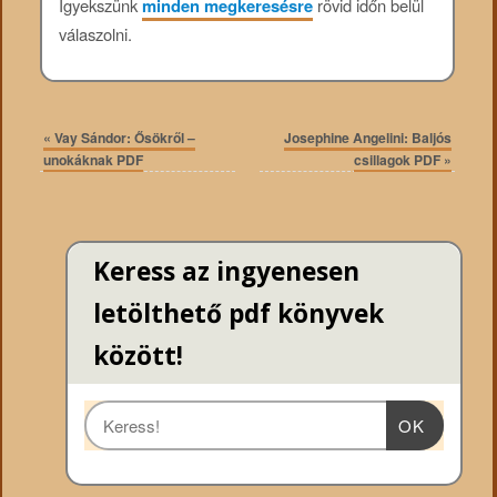
Igyekszünk
minden megkeresésre
rövid időn belül
válaszolni.
«
Vay Sándor: Ősökről –
Josephine Angelini: Baljós
unokáknak PDF
csillagok PDF
»
Keress az ingyenesen
letölthető pdf könyvek
között!
OK