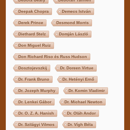
Debora Geary
Deborah Tannen
Deepak Chopra
Demecs István
Derek Prince
Desmond Morris
Diethard Stelz
Domján László
Don Miguel Ruiz
Don Richard Riso és Russ Hudson
Dosztojevszkij
Dr. Doreen Virtue
Dr. Frank Bruno
Dr. Hetényi Ernő
Dr. Jozeph Murphy
Dr. Komin Vladimir
Dr. Lenkei Gábor
Dr. Michael Newton
Dr. O. Z. A. Hanish
Dr. Oláh Andor
Dr. Szilágyi Vilmos
Dr. Vígh Béla