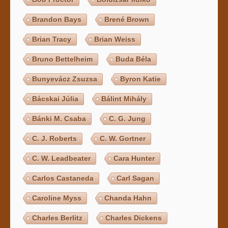
Brandon Bays
Brené Brown
Brian Tracy
Brian Weiss
Bruno Bettelheim
Buda Béla
Bunyevácz Zsuzsa
Byron Katie
Bácskai Júlia
Bálint Mihály
Bánki M. Csaba
C. G. Jung
C. J. Roberts
C. W. Gortner
C. W. Leadbeater
Cara Hunter
Carlos Castaneda
Carl Sagan
Caroline Myss
Chanda Hahn
Charles Berlitz
Charles Dickens