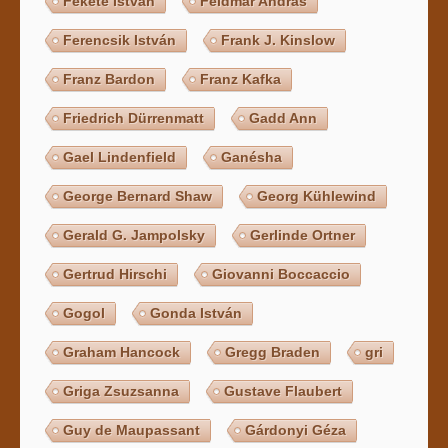
Fekete István
Feldmár András
Ferencsik István
Frank J. Kinslow
Franz Bardon
Franz Kafka
Friedrich Dürrenmatt
Gadd Ann
Gael Lindenfield
Ganésha
George Bernard Shaw
Georg Kühlewind
Gerald G. Jampolsky
Gerlinde Ortner
Gertrud Hirschi
Giovanni Boccaccio
Gogol
Gonda István
Graham Hancock
Gregg Braden
gri
Griga Zsuzsanna
Gustave Flaubert
Guy de Maupassant
Gárdonyi Géza