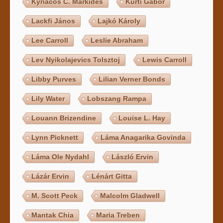
Kyriacos C. Markides
Kürti Gábor
Lackfi János
Lajkó Károly
Lee Carroll
Leslie Abraham
Lev Nyikolajevics Tolsztoj
Lewis Carroll
Libby Purves
Lilian Verner Bonds
Lily Water
Lobszang Rampa
Louann Brizendine
Louise L. Hay
Lynn Picknett
Láma Anagarika Govinda
Láma Ole Nydahl
László Ervin
Lázár Ervin
Lénárt Gitta
M. Scott Peck
Malcolm Gladwell
Mantak Chia
Maria Treben