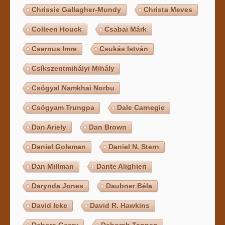
Chrissie Gallagher-Mundy
Christa Meves
Colleen Houck
Csabai Márk
Csernus Imre
Csukás István
Csíkszentmihályi Mihály
Csögyal Namkhai Norbu
Csögyam Trungpa
Dale Carnegie
Dan Ariely
Dan Brown
Daniel Goleman
Daniel N. Stern
Dan Millman
Dante Alighieri
Darynda Jones
Daubner Béla
David Icke
David R. Hawkins