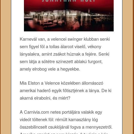
Karnevál van, a velencei swinger klubban senki
sem figyel föl a tollas álarcot viselő, vékony
lányalakra, amint zsákot húznak a fejére. Senki
sem látja a sötétre színezett ablakú furgont,
amely elrobog vele a hegyekbe.
Mia Elston a Velence közelében állomásozó
amerikai haderő egyik főtisztjének a lánya. De ki
akarná elrabolni, és miért?
A Carnivia.com netes portáljára valakik egy
videót töltenek föl: rémült kamaszlány lóg
összebilincselt csuklójánál fogva a mennyezetről.