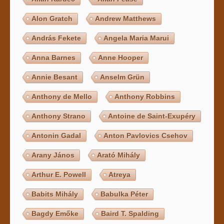
Alon Gratch
Andrew Matthews
András Fekete
Angela Maria Marui
Anna Barnes
Anne Hooper
Annie Besant
Anselm Grün
Anthony de Mello
Anthony Robbins
Anthony Strano
Antoine de Saint-Exupéry
Antonin Gadal
Anton Pavlovics Csehov
Arany János
Arató Mihály
Arthur E. Powell
Atreya
Babits Mihály
Babulka Péter
Bagdy Emőke
Baird T. Spalding