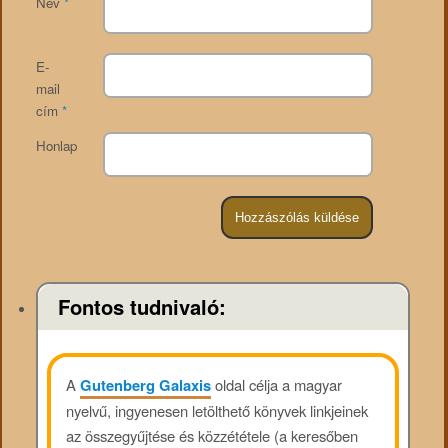
Név
*
E-
mail
cím
*
Honlap
Fontos tudnivaló:
A
Gutenberg Galaxis
oldal célja a magyar
nyelvű, ingyenesen letölthető könyvek linkjeinek
az összegyűjtése és közzététele (a keresőben