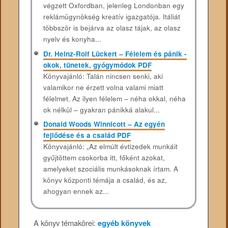
végzett Oxfordban, jelenleg Londonban egy
reklámügynökség kreatív igazgatója. Itáliát
többször is bejárva az olasz tájak, az olasz
nyelv és konyha...
Dr. Heinz-Rolf Lückert – Félelem és pánik -
okok, tünetek, gyógymódok PDF
Könyvajánló: Talán nincsen senki, aki
valamikor ne érzett volna valami miatt
félelmet. Az ilyen félelem – néha okkal, néha
ok nélkül – gyakran pánikká alakul...
Donald Woods Winnicott – Az egyén
fejlődése és a család PDF
Könyvajánló: „Az elmúlt évtizedek munkáit
gyűjtöttem csokorba itt, főként azokat,
amelyeket szociális munkásoknak írtam. A
könyv központi témája a család, és az,
ahogyan ennek az...
A könyv témakörei:
egyéb könyvek