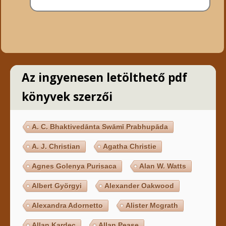
Az ingyenesen letölthető pdf
könyvek szerzői
A. C. Bhaktivedānta Swāmī Prabhupāda
A. J. Christian
Agatha Christie
Agnes Golenya Purisaca
Alan W. Watts
Albert Györgyi
Alexander Oakwood
Alexandra Adornetto
Alister Mcgrath
Allan Kardec
Allan Pease