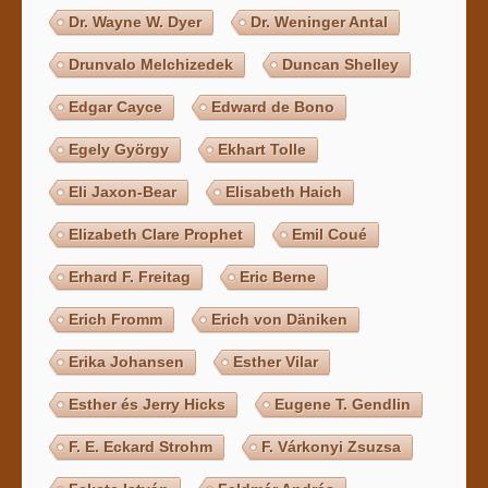
Dr. Wayne W. Dyer
Dr. Weninger Antal
Drunvalo Melchizedek
Duncan Shelley
Edgar Cayce
Edward de Bono
Egely György
Ekhart Tolle
Eli Jaxon-Bear
Elisabeth Haich
Elizabeth Clare Prophet
Emil Coué
Erhard F. Freitag
Eric Berne
Erich Fromm
Erich von Däniken
Erika Johansen
Esther Vilar
Esther és Jerry Hicks
Eugene T. Gendlin
F. E. Eckard Strohm
F. Várkonyi Zsuzsa