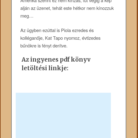
Amerika szerint ez nem kínzás, fut végig a kép
alján az üzenet, tehát este hétkor nem kínozzuk
meg…
Az ügyben ezúttal is Piola ezredes és
kolléganője, Kat Tapo nyomoz, évtizedes
bűnökre is fényt derítve.
Az ingyenes pdf könyv
letöltési linkje: