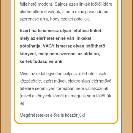
fellelhető módon). Sajnos ezen linkek időről időre
elérhetetlenné válnak, s nem mindig van idő és
szerencse arra, hogy ezeket pótoljuk.
Ezért ha te ismersz olyan letöltési linket,
mely az elérhetetlenné vált linkeket
pótolhatja, VAGY ismersz olyan letölthető
könyvet, mely nem szerepel az oldalon,
kérlek tudasd velünk.
Mivel az oldal egyetlen célja az elérhető linkek
közzététele, ezért művek elektronikus elérhetővé
tételére semmilyen formában nem vállalkozunk
(mivel a könyvek zömét mi magunk sem töltöttük
le).
Megértéseteket előre is köszönjük!