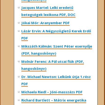
Jacques Martel: Lelki eredetű
betegségek lexikona PDF, DOC
Jókai Mór: Aranyember PDF
Lázár Ervin: A Négyszögletű Kerek Erdő
PDF
Mikszáth Kálmán: Szent Péter esernyője
(PDF, hangoskönyv)
Molnár Ferenc: A Pál utcai fiúk (PDF,
hangoskönyv)
Dr. Michael Newton: Lelkünk útja 1.rész
PDF
Michaela Riedl – Jóni-masszázs PDF
Richard Bartlett – Mátrix energetika