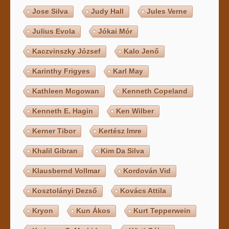
Jose Silva
Judy Hall
Jules Verne
Julius Evola
Jókai Mór
Kaczvinszky József
Kalo Jenő
Karinthy Frigyes
Karl May
Kathleen Mcgowan
Kenneth Copeland
Kenneth E. Hagin
Ken Wilber
Kerner Tibor
Kertész Imre
Khalil Gibran
Kim Da Silva
Klausbernd Vollmar
Kordován Vid
Kosztolányi Dezső
Kovács Attila
Kryon
Kun Ákos
Kurt Tepperwein