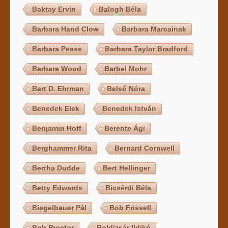
Baktay Ervin
Balogh Béla
Barbara Hand Clow
Barbara Marcainak
Barbara Pease
Barbara Taylor Bradford
Barbara Wood
Barbel Mohr
Bart D. Ehrman
Belső Nóra
Benedek Elek
Benedek István
Benjamin Hoff
Berente Ági
Berghammer Rita
Bernard Cornwell
Bertha Dudde
Bert Hellinger
Betty Edwards
Bicsérdi Béla
Biegelbauer Pál
Bob Frissell
Bob Proctor
Boldizsár Ildikó