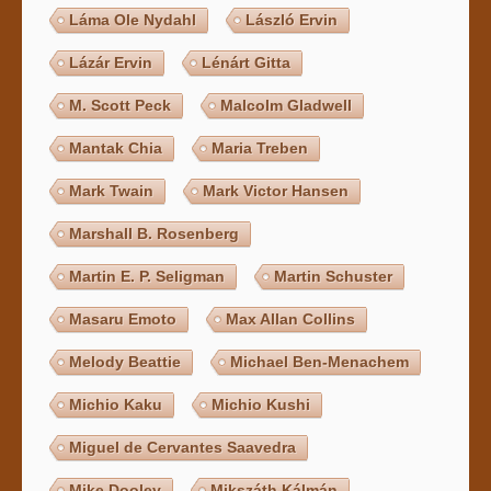
Láma Ole Nydahl
László Ervin
Lázár Ervin
Lénárt Gitta
M. Scott Peck
Malcolm Gladwell
Mantak Chia
Maria Treben
Mark Twain
Mark Victor Hansen
Marshall B. Rosenberg
Martin E. P. Seligman
Martin Schuster
Masaru Emoto
Max Allan Collins
Melody Beattie
Michael Ben-Menachem
Michio Kaku
Michio Kushi
Miguel de Cervantes Saavedra
Mike Dooley
Mikszáth Kálmán