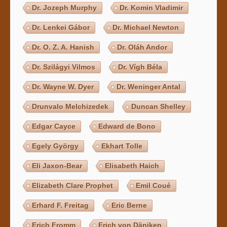
Dr. Jozeph Murphy
Dr. Komin Vladimir
Dr. Lenkei Gábor
Dr. Michael Newton
Dr. O. Z. A. Hanish
Dr. Oláh Andor
Dr. Szilágyi Vilmos
Dr. Vígh Béla
Dr. Wayne W. Dyer
Dr. Weninger Antal
Drunvalo Melchizedek
Duncan Shelley
Edgar Cayce
Edward de Bono
Egely György
Ekhart Tolle
Eli Jaxon-Bear
Elisabeth Haich
Elizabeth Clare Prophet
Emil Coué
Erhard F. Freitag
Eric Berne
Erich Fromm
Erich von Däniken