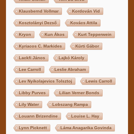
Klausbernd Vollmar
Kordován Vid
Kosztolányi Dezső
Kovács Attila
Kryon
Kun Ákos
Kurt Tepperwein
Kyriacos C. Markides
Kürti Gábor
Lackfi János
Lajkó Károly
Lee Carroll
Leslie Abraham
Lev Nyikolajevics Tolsztoj
Lewis Carroll
Libby Purves
Lilian Verner Bonds
Lily Water
Lobszang Rampa
Louann Brizendine
Louise L. Hay
Lynn Picknett
Láma Anagarika Govinda