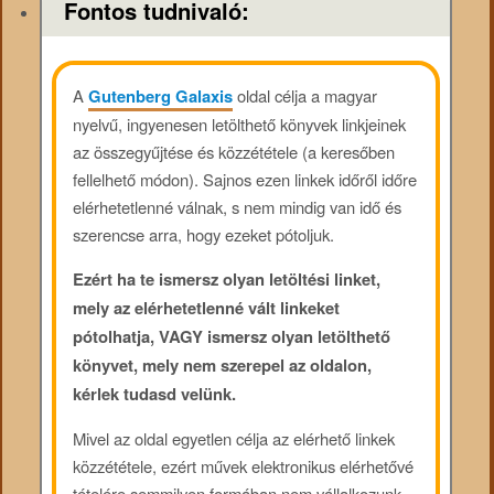
Fontos tudnivaló:
A
Gutenberg Galaxis
oldal célja a magyar
nyelvű, ingyenesen letölthető könyvek linkjeinek
az összegyűjtése és közzététele (a keresőben
fellelhető módon). Sajnos ezen linkek időről időre
elérhetetlenné válnak, s nem mindig van idő és
szerencse arra, hogy ezeket pótoljuk.
Ezért ha te ismersz olyan letöltési linket,
mely az elérhetetlenné vált linkeket
pótolhatja, VAGY ismersz olyan letölthető
könyvet, mely nem szerepel az oldalon,
kérlek tudasd velünk.
Mivel az oldal egyetlen célja az elérhető linkek
közzététele, ezért művek elektronikus elérhetővé
tételére semmilyen formában nem vállalkozunk