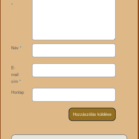
*
Név
*
E-
mail
cím
*
Honlap