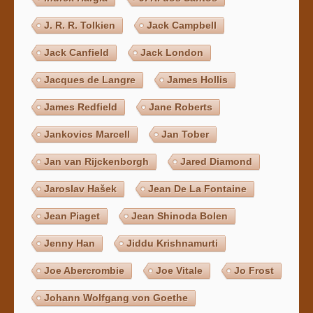
J. R. R. Tolkien
Jack Campbell
Jack Canfield
Jack London
Jacques de Langre
James Hollis
James Redfield
Jane Roberts
Jankovics Marcell
Jan Tober
Jan van Rijckenborgh
Jared Diamond
Jaroslav Hašek
Jean De La Fontaine
Jean Piaget
Jean Shinoda Bolen
Jenny Han
Jiddu Krishnamurti
Joe Abercrombie
Joe Vitale
Jo Frost
Johann Wolfgang von Goethe