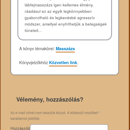
lábfejmasszázs igen kellemes élmény,
ráadásul ez az egyik legkönnyebben
gyakorolható és legkevésbé agresszív
módszer, amellyel enyhíthetjük a betegségek
tüneteit...
A könyv témakörei:
Masszázs
Könyvjelzőkhöz
Közvetlen link
.
Vélemény, hozzászólás?
Az e-mail címet nem tesszük közzé.
A kötelező mezőket
*
karakterrel jelöltük
Hozzászólás