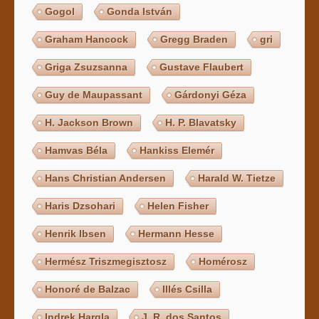
Gogol
Gonda István
Graham Hancock
Gregg Braden
gri
Griga Zsuzsanna
Gustave Flaubert
Guy de Maupassant
Gárdonyi Géza
H. Jackson Brown
H. P. Blavatsky
Hamvas Béla
Hankiss Elemér
Hans Christian Andersen
Harald W. Tietze
Haris Dzsohari
Helen Fisher
Henrik Ibsen
Hermann Hesse
Hermész Triszmegisztosz
Homérosz
Honoré de Balzac
Illés Csilla
Indrek Hargla
J. R. dos Santos