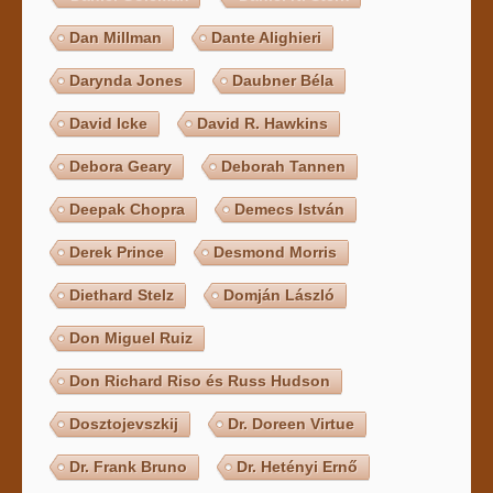
Dan Millman
Dante Alighieri
Darynda Jones
Daubner Béla
David Icke
David R. Hawkins
Debora Geary
Deborah Tannen
Deepak Chopra
Demecs István
Derek Prince
Desmond Morris
Diethard Stelz
Domján László
Don Miguel Ruiz
Don Richard Riso és Russ Hudson
Dosztojevszkij
Dr. Doreen Virtue
Dr. Frank Bruno
Dr. Hetényi Ernő