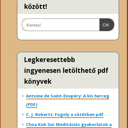
között!
OK
Legkeresettebb
ingyenesen letölthető pdf
könyvek
Antoine de Saint-Exupéry: A kis herceg
(PDF)
C. J. Roberts: Fogoly a sötétben pdf
Choa Kok Sui: Meditációs gyakorlatok a