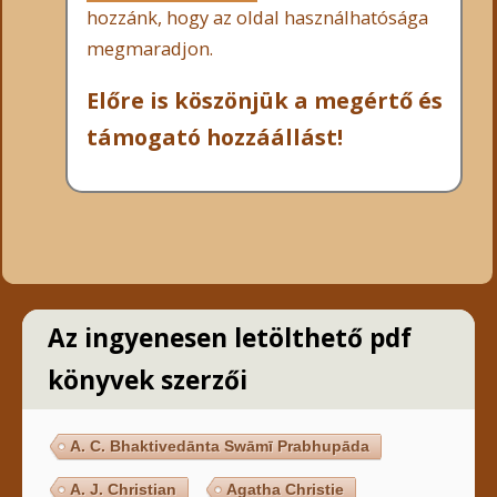
hozzánk, hogy az oldal használhatósága
megmaradjon.
Előre is köszönjük a megértő és
támogató hozzáállást!
Az ingyenesen letölthető pdf
könyvek szerzői
A. C. Bhaktivedānta Swāmī Prabhupāda
A. J. Christian
Agatha Christie