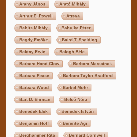
Arany János
Arató Mihály
Arthur E. Powell
Atreya
Babits Mihály
Babulka Péter
Bagdy Emőke
Baird T. Spalding
Baktay Ervin
Balogh Béla
Barbara Hand Clow
Barbara Marcainak
Barbara Pease
Barbara Taylor Bradford
Barbara Wood
Barbel Mohr
Bart D. Ehrman
Belső Nóra
Benedek Elek
Benedek István
Benjamin Hoff
Berente Ági
Berghammer Rita
Bernard Cornwell