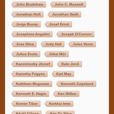
John Bradshaw
John C. Maxwell
Jonathan Holt
Jonathan Swift
Jorge Bucay
Josef Ernst
Josephine Angelini
Joseph O'Connor
Jose Silva
Judy Hall
Jules Verne
Julius Evola
Jókai Mór
Kaczvinszky József
Kalo Jenő
Karinthy Frigyes
Karl May
Kathleen Mcgowan
Kenneth Copeland
Kenneth E. Hagin
Ken Wilber
Kerner Tibor
Kertész Imre
Khalil Gibran
Kim Da Silva