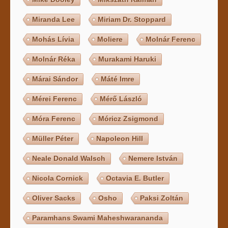
Miranda Lee
Miriam Dr. Stoppard
Mohás Lívia
Moliere
Molnár Ferenc
Molnár Réka
Murakami Haruki
Márai Sándor
Máté Imre
Mérei Ferenc
Mérő László
Móra Ferenc
Móricz Zsigmond
Müller Péter
Napoleon Hill
Neale Donald Walsch
Nemere István
Nicola Cornick
Octavia E. Butler
Oliver Sacks
Osho
Paksi Zoltán
Paramhans Swami Maheshwarananda