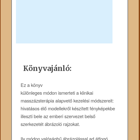
Könyvajánló:
Ez a könyv
különleges módon ismerteti a klinikai
masszázsterápia alapvető kezelési módszereit:
hivatásos élő modellekről készített fényképekbe
illeszti bele az emberi szervezet belső
szerkezetét ábrázoló rajzokat.
Ily módon valósághű ábrázolással ad átfogó