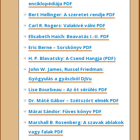
enciklopédiája PDF
Bert Hellinger: A ​szeretet rendje PDF
Carl R. Rogers: Valakivé válni PDF
Elisabeth Haich: Beavatás I.-II. PDF
Eric Berne – Sorskönyv PDF
H. P. Blavatsky: A Csend Hangja (PDF)
John W. James, Russel Friedman:
Gyógyulás a gyászból DjVu
Lise Bourbeau – Az öt sérülés PDF
Dr. Máté Gábor – Szétszórt elmék PDF
Márai Sándor: Füves könyv PDF
Marshall B. Rosenberg: A szavak ablakok
vagy falak PDF