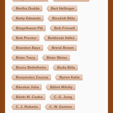
Bertha Dudde
Bert Hellinger
Betty Edwards
Bicsérdi Béla
Biegelbauer Pál
Bob Frissell
Bob Proctor
Boldizsár Ildikó
Brandon Bays
Brené Brown
Brian Tracy
Brian Weiss
Bruno Bettelheim
Buda Béla
Bunyevácz Zsuzsa
Byron Katie
Bácskai Júlia
Bálint Mihály
Bánki M. Csaba
C. G. Jung
C. J. Roberts
C. W. Gortner