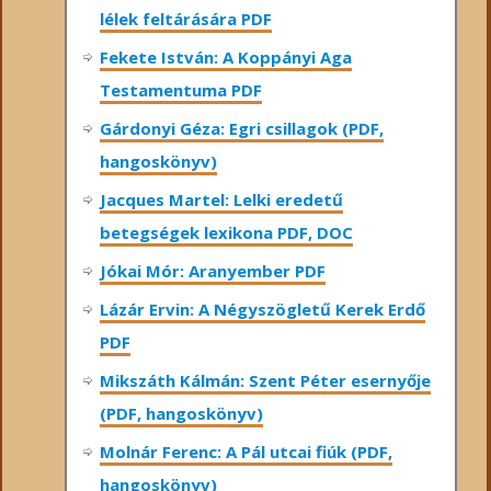
lélek feltárására PDF
Fekete István: A Koppányi Aga
Testamentuma PDF
Gárdonyi Géza: Egri csillagok (PDF,
hangoskönyv)
Jacques Martel: Lelki eredetű
betegségek lexikona PDF, DOC
Jókai Mór: Aranyember PDF
Lázár Ervin: A Négyszögletű Kerek Erdő
PDF
Mikszáth Kálmán: Szent Péter esernyője
(PDF, hangoskönyv)
Molnár Ferenc: A Pál utcai fiúk (PDF,
hangoskönyv)