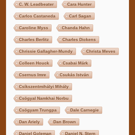
C. W. Leadbeater
Cara Hunter
Carlos Castaneda
Carl Sagan
Caroline Myss
Chanda Hahn
Charles Berlitz
Charles Dickens
Chrissie Gallagher-Mundy
Christa Meves
Colleen Houck
Csabai Márk
Csernus Imre
Csukás István
Csíkszentmihályi Mihály
Csögyal Namkhai Norbu
Csögyam Trungpa
Dale Carnegie
Dan Ariely
Dan Brown
Daniel Goleman
Daniel N. Stern