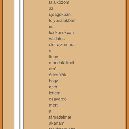
találkozom
az
újságokban,
folyóiratokban
és
lexikonokban
vázlatos
életrajzommal,
s
finom
mondataikból
arról
értesülök,
hogy
azért
lettem
csavargó,
mert
a
társadalmat
akartam
tanulmányozni.