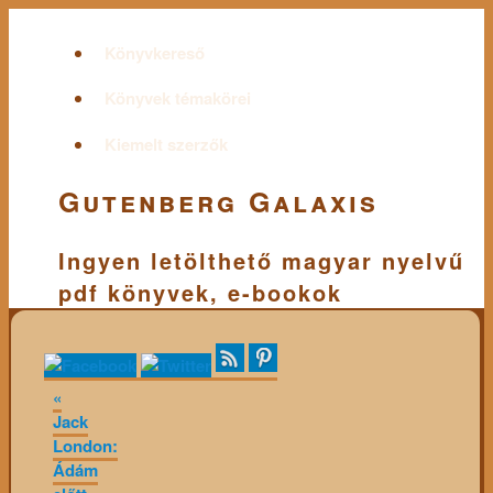
Könyvkereső
Könyvek témakörei
Kiemelt szerzők
Gutenberg Galaxis
Ingyen letölthető magyar nyelvű
pdf könyvek, e-bookok
«
Jack
London:
Ádám