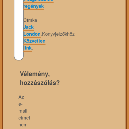
regények
Címke
Jack
London
.
Könyvjelzőkhöz
Közvetlen
link
.
Vélemény,
hozzászólás?
Az
e-
mail
címet
nem