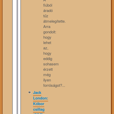
fiúból
áradó
tűz
átmelegítette.
Arra
gondolt:
hogy
lehet
az,
hogy
eddig
sohasem
érzett
még
ilyen
forróságot?...
Jack
London:
Kóbor
csillag