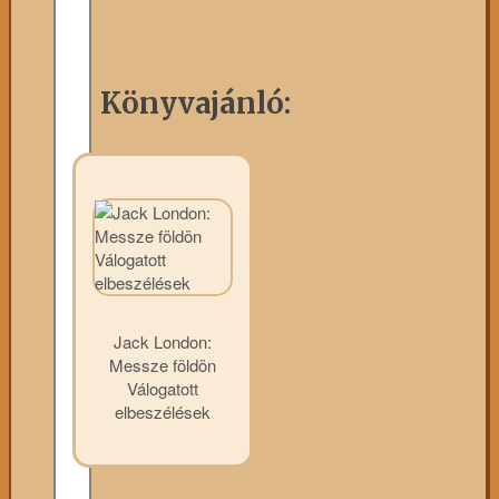
Könyvajánló:
Jack London:
Messze földön
Válogatott
elbeszélések