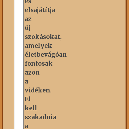
és
elsajátítja
az
új
szokásokat,
amelyek
életbevágóan
fontosak
azon
a
vidéken.
El
kell
szakadnia
a