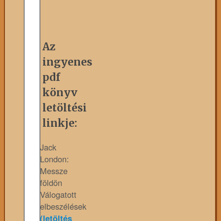
Az
ingyenes
pdf
könyv
letöltési
linkje:
Jack
London:
Messze
földön
Válogatott
elbeszélések
(letöltés