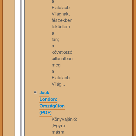
a
Fiatalabb
Világnak,
fészekben
feküdtem
a
fán;
a
következő
pillanatban
meg
a
Fiatalabb
Világ...
Jack
London:
Országúton
(PDF)
Könyvajánló:
„Egyre-
másra