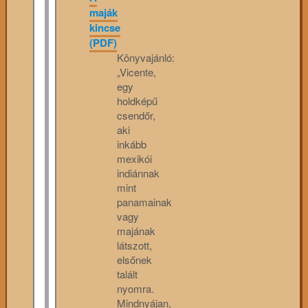
maják
kincse
(PDF)
Könyvajánló:
„Vicente,
egy
holdképű
csendőr,
aki
inkább
mexikói
indiánnak
mint
panamainak
vagy
majának
látszott,
elsőnek
talált
nyomra.
Mindnyájan,