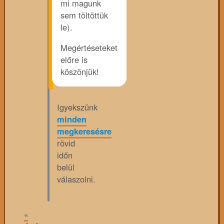
mi magunk
sem töltöttük
le).
Megértéseteket
előre is
köszönjük!
Igyekszünk
minden
megkeresésre
rövid
időn
belül
válaszolni.
«