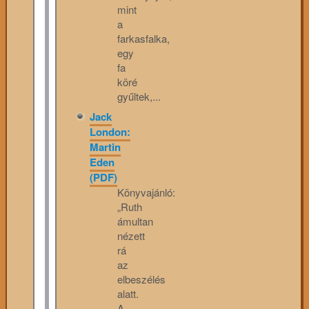
mint
a
farkasfalka,
egy
fa
köré
gyűltek,...
Jack
London:
Martin
Eden
(PDF)
Könyvajánló:
„Ruth
ámultan
nézett
rá
az
elbeszélés
alatt.
A