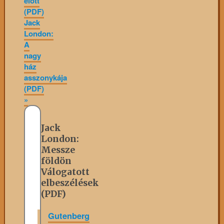
előtt
(PDF)
Jack
London:
A
nagy
ház
asszonykája
(PDF)
»
Jack
London:
Messze
földön
Válogatott
elbeszélések
(PDF)
Gutenberg