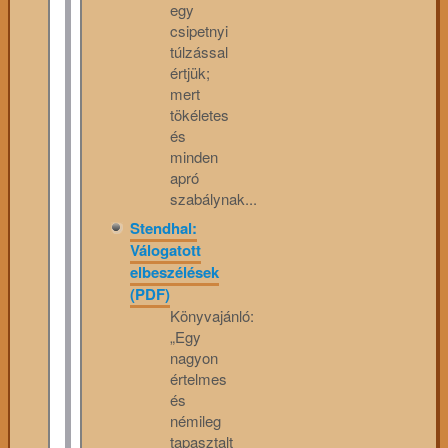
egy
csipetnyi
túlzással
értjük;
mert
tökéletes
és
minden
apró
szabálynak...
Stendhal:
Válogatott
elbeszélések
(PDF)
Könyvajánló:
„Egy
nagyon
értelmes
és
némileg
tapasztalt