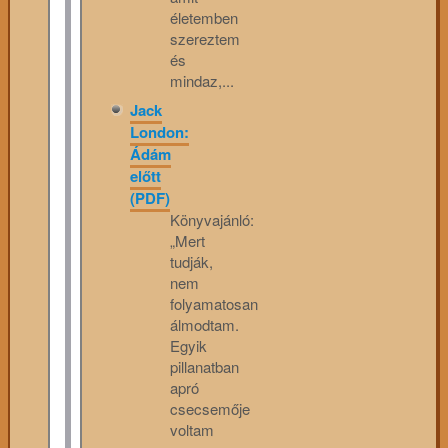
életemben
szereztem
és
mindaz,...
Jack
London:
Ádám
előtt
(PDF)
Könyvajánló:
„Mert
tudják,
nem
folyamatosan
álmodtam.
Egyik
pillanatban
apró
csecsemője
voltam