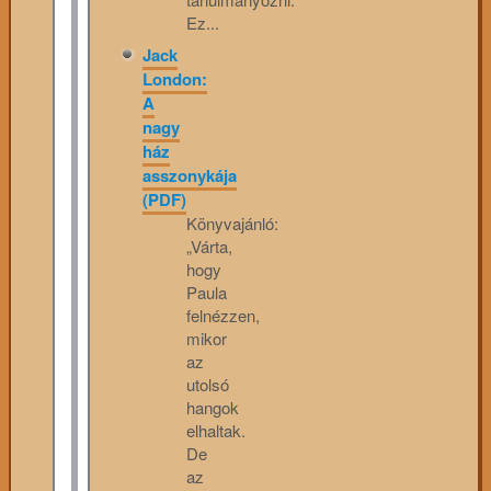
Ez...
Jack
London:
A
nagy
ház
asszonykája
(PDF)
Könyvajánló:
„Várta,
hogy
Paula
felnézzen,
mikor
az
utolsó
hangok
elhaltak.
De
az