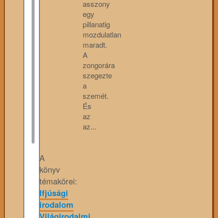
asszony
egy
pillanatig
mozdulatlan
maradt.
A
zongorára
szegezte
a
szemét.
És
az
az...
A
könyv
témakörei:
Ifjúsági
irodalom
Világirodalmi