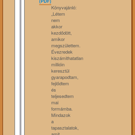
(PDF)
Könyvajánló:
„Létem
nem
akkor
kezdődött,
amikor
megszülettem.
Évezredek
kiszámithatatlan
millióin
keresztül
gyarapodtam,
fejlődtem
és
teljesedtem
mai
formámba.
Mindazok
a
tapasztalatok,
amit