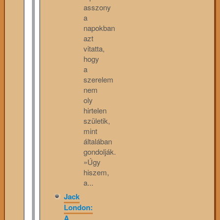
asszony
a
napokban
azt
vitatta,
hogy
a
szerelem
nem
oly
hirtelen
születik,
mint
általában
gondolják.
»Úgy
hiszem,
a...
Jack
London:
A