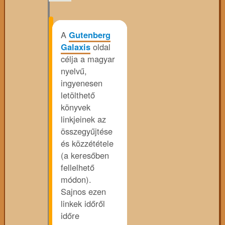
A
Gutenberg
Galaxis
oldal
célja a magyar
nyelvű,
ingyenesen
letölthető
könyvek
linkjeinek az
összegyűjtése
és közzététele
(a keresőben
fellelhető
módon).
Sajnos ezen
linkek időről
időre