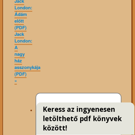
Jack
London:
Ádám
előtt
(PDF)
Jack
London:
A
nagy
ház
asszonykája
(PDF)
»
Keress az ingyenesen
letölthető pdf könyvek
között!