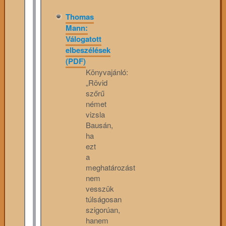
Thomas
Mann:
Válogatott
elbeszélések
(PDF)
Könyvajánló:
„Rövid
szőrű
német
vizsla
Bausán,
ha
ezt
a
meghatározást
nem
vesszük
túlságosan
szigorúan,
hanem