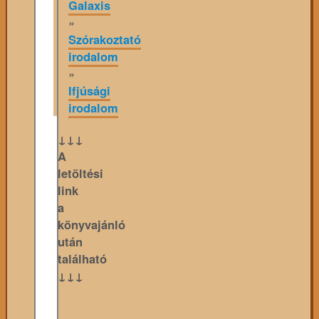
Galaxis
»
Szórakoztató
irodalom
»
Ifjúsági
irodalom
↓↓↓
A
letöltési
link
a
könyvajánló
után
található
↓↓↓