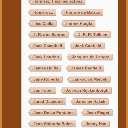
Hermész Triszmegisztosz
Homérosz
Honoré de Balzac
Illés Csilla
Indrek Hargla
J. R. dos Santos
J. R. R. Tolkien
Jack Campbell
Jack Canfield
Jack London
Jacques de Langre
James Hollis
James Redfield
Jane Roberts
Jankovics Marcell
Jan Tober
Jan van Rijckenborgh
Jared Diamond
Jaroslav Hašek
Jean De La Fontaine
Jean Piaget
Jean Shinoda Bolen
Jenny Han