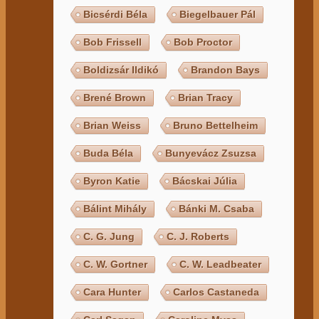
Bicsérdi Béla
Biegelbauer Pál
Bob Frissell
Bob Proctor
Boldizsár Ildikó
Brandon Bays
Brené Brown
Brian Tracy
Brian Weiss
Bruno Bettelheim
Buda Béla
Bunyevácz Zsuzsa
Byron Katie
Bácskai Júlia
Bálint Mihály
Bánki M. Csaba
C. G. Jung
C. J. Roberts
C. W. Gortner
C. W. Leadbeater
Cara Hunter
Carlos Castaneda