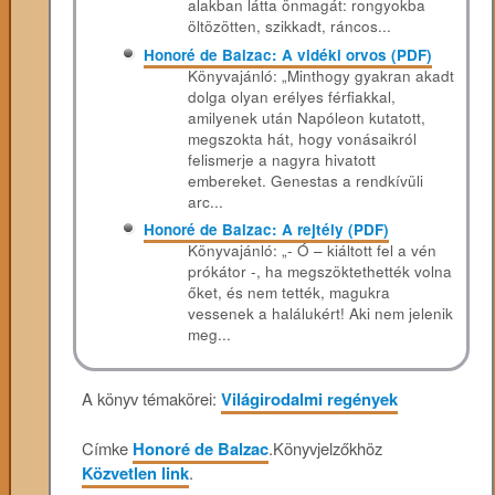
alakban látta önmagát: rongyokba
öltözötten, szikkadt, ráncos...
Honoré de Balzac: A vidéki orvos (PDF)
Könyvajánló: „Minthogy gyakran akadt
dolga olyan erélyes férfiakkal,
amilyenek után Napóleon kutatott,
megszokta hát, hogy vonásaikról
felismerje a nagyra hivatott
embereket. Genestas a rendkívüli
arc...
Honoré de Balzac: A rejtély (PDF)
Könyvajánló: „- Ó – kiáltott fel a vén
prókátor -, ha megszöktethették volna
őket, és nem tették, magukra
vessenek a halálukért! Aki nem jelenik
meg...
A könyv témakörei:
Világirodalmi regények
Címke
Honoré de Balzac
.
Könyvjelzőkhöz
Közvetlen link
.