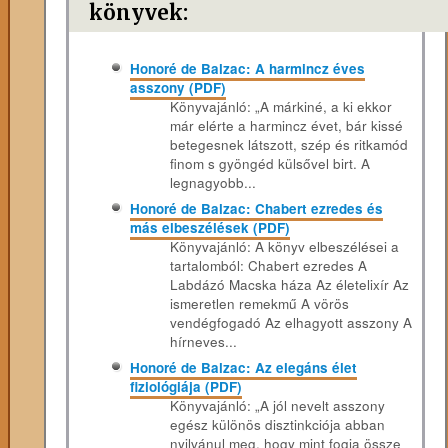
könyvek:
Honoré de Balzac: A harmincz éves
asszony (PDF)
Könyvajánló: „A márkiné, a ki ekkor
már elérte a harmincz évet, bár kissé
betegesnek látszott, szép és ritkamód
finom s gyöngéd külsővel birt. A
legnagyobb...
Honoré de Balzac: Chabert ezredes és
más elbeszélések (PDF)
Könyvajánló: A könyv elbeszélései a
tartalomból: Chabert ezredes A
Labdázó Macska háza Az életelixír Az
ismeretlen remekmű A vörös
vendégfogadó Az elhagyott asszony A
hírneves...
Honoré de Balzac: Az elegáns élet
fiziológiája (PDF)
Könyvajánló: „A jól nevelt asszony
egész különös disztinkciója abban
nyilvánul meg, hogy mint fogja össze