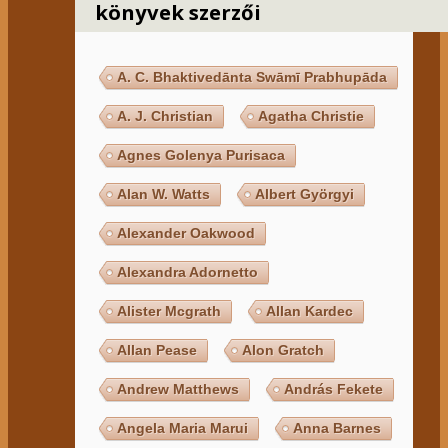
könyvek szerzői
A. C. Bhaktivedānta Swāmī Prabhupāda
A. J. Christian
Agatha Christie
Agnes Golenya Purisaca
Alan W. Watts
Albert Györgyi
Alexander Oakwood
Alexandra Adornetto
Alister Mcgrath
Allan Kardec
Allan Pease
Alon Gratch
Andrew Matthews
András Fekete
Angela Maria Marui
Anna Barnes