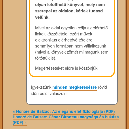
olyan letölthető könyvet, mely nem
szerepel az oldalon, kérlek tudasd
velünk.
Mivel az oldal egyetlen célja az elérhető
linkek közzététele, ezért művek
elektronikus elérhetővé tételére
semmilyen formában nem vállalkozunk
(mivel a könyvek zömét mi magunk sem
töltöttük le).
Megértéseteket előre is köszönjük!
Igyekszünk
minden megkeresésre
rövid
időn belül válaszolni.
«
Honoré de Balzac: Az elegáns élet fiziológiája (PDF)
Honoré de Balzac: César Birotteau nagysága és bukása
(PDF)
»