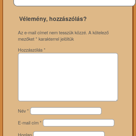
Vélemény, hozzászólás?
Az e-mail címet nem tesszük közzé.
A kötelező
mezőket
*
karakterrel jelöltük
Hozzászólás
*
Név
*
E-mail cím
*
Honlap