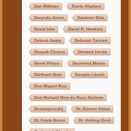
Dan Millman
Dante Alighieri
Darynda Jones
Daubner Béla
David Icke
David R. Hawkins
Debora Geary
Deborah Tannen
Deepak Chopra
Demecs István
Derek Prince
Desmond Morris
Diethard Stelz
Domján László
Don Miguel Ruiz
Don Richard Riso és Russ Hudson
Dosztojevszkij
Dr. Doreen Virtue
Dr. Frank Bruno
Dr. Hetényi Ernő