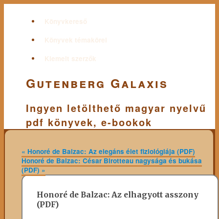
Könyvkereső
Könyvek témakörei
Kiemelt szerzők
Gutenberg Galaxis
Ingyen letölthető magyar nyelvű
pdf könyvek, e-bookok
«
Honoré de Balzac: Az elegáns élet fiziológiája (PDF)
Honoré de Balzac: César Birotteau nagysága és bukása
(PDF)
»
Honoré de Balzac: Az elhagyott asszony
(PDF)