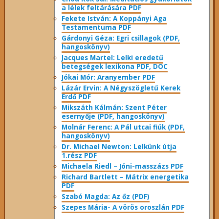
a lélek feltárására PDF
Fekete István: A Koppányi Aga
Testamentuma PDF
Gárdonyi Géza: Egri csillagok (PDF,
hangoskönyv)
Jacques Martel: Lelki eredetű
betegségek lexikona PDF, DOC
Jókai Mór: Aranyember PDF
Lázár Ervin: A Négyszögletű Kerek
Erdő PDF
Mikszáth Kálmán: Szent Péter
esernyője (PDF, hangoskönyv)
Molnár Ferenc: A Pál utcai fiúk (PDF,
hangoskönyv)
Dr. Michael Newton: Lelkünk útja
1.rész PDF
Michaela Riedl – Jóni-masszázs PDF
Richard Bartlett – Mátrix energetika
PDF
Szabó Magda: Az őz (PDF)
Szepes Mária- A vörös oroszlán PDF