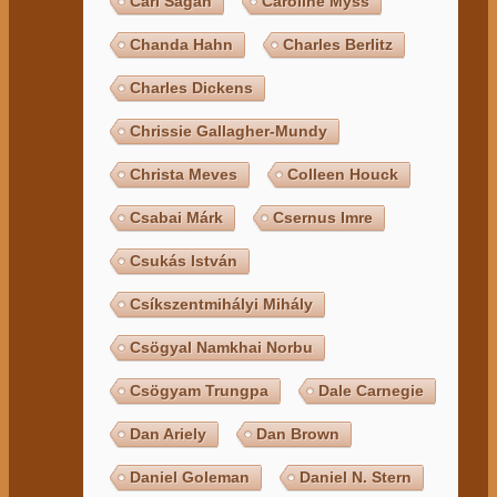
Carl Sagan
Caroline Myss
Chanda Hahn
Charles Berlitz
Charles Dickens
Chrissie Gallagher-Mundy
Christa Meves
Colleen Houck
Csabai Márk
Csernus Imre
Csukás István
Csíkszentmihályi Mihály
Csögyal Namkhai Norbu
Csögyam Trungpa
Dale Carnegie
Dan Ariely
Dan Brown
Daniel Goleman
Daniel N. Stern