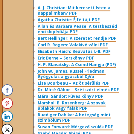
A. J. Christian: Mit keresett Isten a
nappalimban? PDF
Agatha Christie: Éjféltájt PDF
Allan és Barbara Pease: A testbeszéd
enciklopédiája PDF
Bert Hellinger: A ​szeretet rendje PDF
Carl R. Rogers: Valakivé válni PDF
Elisabeth Haich: Beavatás I.-II. PDF
Eric Berne – Sorskönyv PDF
H. P. Blavatsky: A Csend Hangja (PDF)
John W. James, Russel Friedman:
Gyógyulás a gyászból DjVu
Lise Bourbeau – Az öt sérülés PDF
Dr. Máté Gábor – Szétszórt elmék PDF
Márai Sándor: Füves könyv PDF
Marshall B. Rosenberg: A szavak
ablakok vagy falak PDF
Ruediger Dahlke: A betegség mint
szimbólum PDF
Susan Forward: Mérgező szülők PDF
Szabó Magda: Abigél PDF