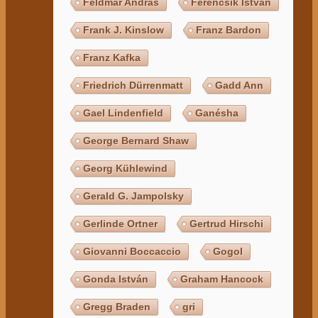
Feldmár András
Ferencsik István
Frank J. Kinslow
Franz Bardon
Franz Kafka
Friedrich Dürrenmatt
Gadd Ann
Gael Lindenfield
Ganésha
George Bernard Shaw
Georg Kühlewind
Gerald G. Jampolsky
Gerlinde Ortner
Gertrud Hirschi
Giovanni Boccaccio
Gogol
Gonda István
Graham Hancock
Gregg Braden
gri