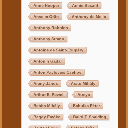
Anne Hooper
Annie Besant
Anselm Grün
Anthony de Mello
Anthony Robbins
Anthony Strano
Antoine de Saint-Exupéry
Antonin Gadal
Anton Pavlovics Csehov
Arany János
Arató Mihály
Arthur E. Powell
Atreya
Babits Mihály
Babulka Péter
Bagdy Emőke
Baird T. Spalding
Baktay Ervin
Balogh Béla