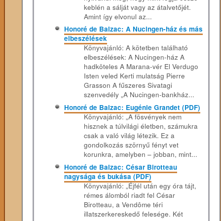
keblén a sálját vagy az átalvetőjét.
Amint így elvonul az...
Honoré de Balzac: A Nucingen-ház és más
elbeszélések
Könyvajánló: A kötetben található
elbeszélések: A Nucingen-ház A
hadköteles A Marana-vér El Verdugo
Isten veled Kerti mulatság Pierre
Grasson A fűszeres Sivatagi
szenvedély „A Nucingen-bankház...
Honoré de Balzac: Eugénie Grandet (PDF)
Könyvajánló: „A fösvények nem
hisznek a túlvilági életben, számukra
csak a való világ létezik. Ez a
gondolkozás szörnyű fényt vet
korunkra, amelyben – jobban, mint...
Honoré de Balzac: César Birotteau
nagysága és bukása (PDF)
Könyvajánló: „Éjfél után egy óra tájt,
rémes álomból riadt fel César
Birotteau, a Vendôme téri
illatszerkereskedő felesége. Két