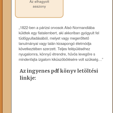
Az elhagyott
asszony
„1822-ben a párizsi orvosok Alsó-Normandiába
küldtek egy fiatalembert, aki akkoriban gyógyult fel
tüdőgyulladásából, melyet vagy megerőltető
tanulmányai vagy talán kicsapongó életmódja
következtében szerzett. Teljes felépüléséhez
nyugalomra, könnyű étrendre, hűvös levegőre s
mindenfajta izgalom kiküszöbölésére volt szükség…”
Az ingyenes pdf könyv letöltési
linkje: