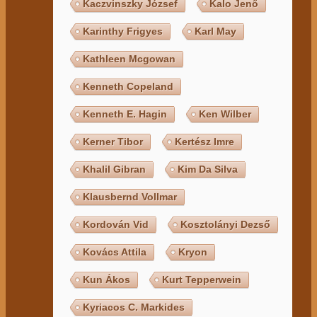
Kaczvinszky József
Kalo Jenő
Karinthy Frigyes
Karl May
Kathleen Mcgowan
Kenneth Copeland
Kenneth E. Hagin
Ken Wilber
Kerner Tibor
Kertész Imre
Khalil Gibran
Kim Da Silva
Klausbernd Vollmar
Kordován Vid
Kosztolányi Dezső
Kovács Attila
Kryon
Kun Ákos
Kurt Tepperwein
Kyriacos C. Markides