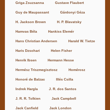
Griga Zsuzsanna
Gustave Flaubert
Guy de Maupassant
Gárdonyi Géza
H. Jackson Brown
H. P. Blavatsky
Hamvas Béla
Hankiss Elemér
Hans Christian Andersen
Harald W. Tietze
Haris Dzsohari
Helen Fisher
Henrik Ibsen
Hermann Hesse
Hermész Triszmegisztosz
Homérosz
Honoré de Balzac
Illés Csilla
Indrek Hargla
J. R. dos Santos
J. R. R. Tolkien
Jack Campbell
Jack Canfield
Jack London