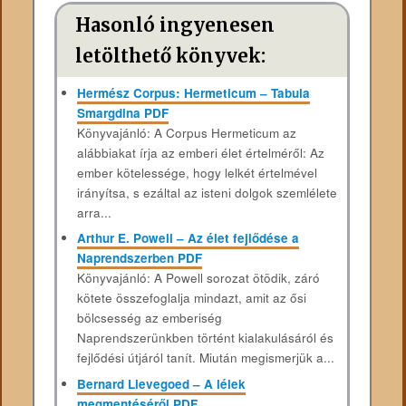
Hasonló ingyenesen
letölthető könyvek:
Hermész Corpus: Hermeticum – Tabula
Smargdina PDF
Könyvajánló: A Corpus Hermeticum az
alábbiakat írja az emberi élet értelméről: Az
ember kötelessége, hogy lelkét értelmével
irányítsa, s ezáltal az isteni dolgok szemlélete
arra...
Arthur E. Powell – Az élet fejlődése a
Naprendszerben PDF
Könyvajánló: A Powell sorozat ötödik, záró
kötete összefoglalja mindazt, amit az ősi
bölcsesség az emberiség
Naprendszerünkben történt kialakulásáról és
fejlődési útjáról tanít. Miután megismerjük a...
Bernard Lievegoed – A lélek
megmentéséről PDF