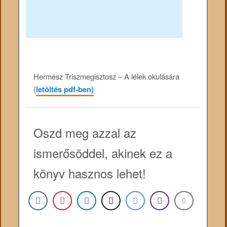
Hermész Triszmegisztosz – A lélek okulására
(
letöltés pdf-ben)
Oszd meg azzal az
ismerősöddel, akinek ez a
könyv hasznos lehet!