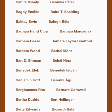
Babits Mihály
Babulka Péter
Bagdy Emőke
Baird T. Spalding
Baktay Ervin
Balogh Béla
Barbara Hand Clow
Barbara Marcainak
Barbara Pease
Barbara Taylor Bradford
Barbara Wood
Barbel Mohr
Bart D. Ehrman
Belső Nóra
Benedek Elek
Benedek István
Benjamin Hoff
Berente Ági
Berghammer Rita
Bernard Cornwell
Bertha Dudde
Bert Hellinger
Betty Edwards
Bicsérdi Béla