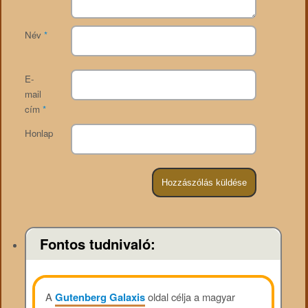
Név
*
E-
mail
cím
*
Honlap
Fontos tudnivaló:
A
Gutenberg Galaxis
oldal célja a magyar