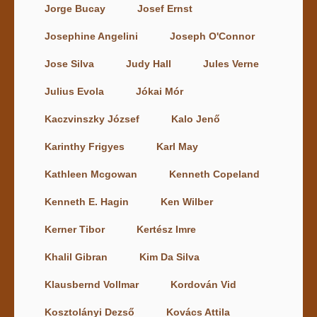
Jorge Bucay
Josef Ernst
Josephine Angelini
Joseph O'Connor
Jose Silva
Judy Hall
Jules Verne
Julius Evola
Jókai Mór
Kaczvinszky József
Kalo Jenő
Karinthy Frigyes
Karl May
Kathleen Mcgowan
Kenneth Copeland
Kenneth E. Hagin
Ken Wilber
Kerner Tibor
Kertész Imre
Khalil Gibran
Kim Da Silva
Klausbernd Vollmar
Kordován Vid
Kosztolányi Dezső
Kovács Attila