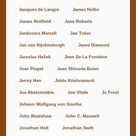
Jacques de Langre
James Hollis
James Redfield
Jane Roberts
Jankovics Marcell
Jan Tober
Jan van Rijckenborgh
Jared Diamond
Jaroslav Hašek
Jean De La Fontaine
Jean Piaget
Jean Shinoda Bolen
Jenny Han
Jiddu Krishnamurti
Joe Abercrombie
Joe Vitale
Jo Frost
Johann Wolfgang von Goethe
John Bradshaw
John C. Maxwell
Jonathan Holt
Jonathan Swift