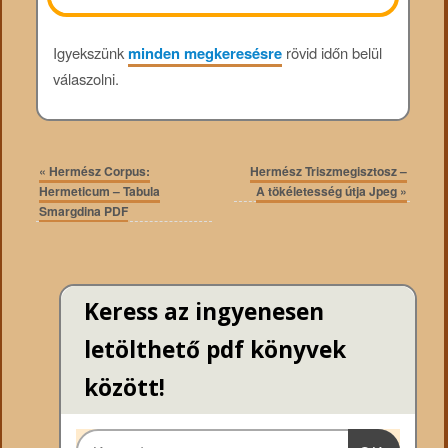
Igyekszünk
minden megkeresésre
rövid időn belül
válaszolni.
«
Hermész Corpus:
Hermész Triszmegisztosz –
Hermeticum – Tabula
A tökéletesség útja Jpeg
»
Smargdina PDF
Keress az ingyenesen
letölthető pdf könyvek
között!