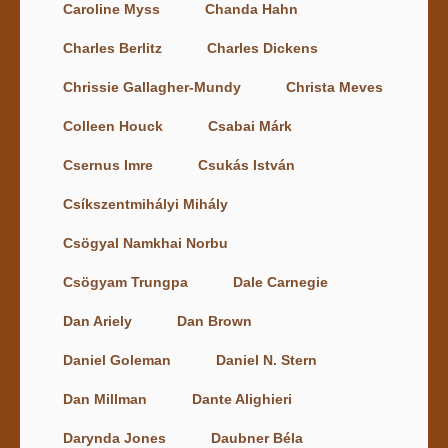
Caroline Myss
Chanda Hahn
Charles Berlitz
Charles Dickens
Chrissie Gallagher-Mundy
Christa Meves
Colleen Houck
Csabai Márk
Csernus Imre
Csukás István
Csíkszentmihályi Mihály
Csögyal Namkhai Norbu
Csögyam Trungpa
Dale Carnegie
Dan Ariely
Dan Brown
Daniel Goleman
Daniel N. Stern
Dan Millman
Dante Alighieri
Darynda Jones
Daubner Béla