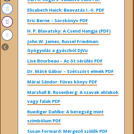
Elisabeth Haich: Beavatás I.-II. PDF
Eric Berne – Sorskönyv PDF
H. P. Blavatsky: A Csend Hangja (PDF)
John W. James, Russel Friedman:
Gyógyulás a gyászból DjVu
Lise Bourbeau – Az öt sérülés PDF
Dr. Máté Gábor – Szétszórt elmék PDF
Márai Sándor: Füves könyv PDF
Marshall B. Rosenberg: A szavak ablakok
vagy falak PDF
Ruediger Dahlke: A betegség mint
szimbólum PDF
Susan Forward: Mérgező szülők PDF