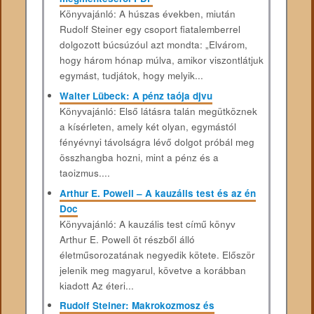
Könyvajánló: A húszas években, miután
Rudolf Steiner egy csoport fiatalemberrel
dolgozott búcsúzóul azt mondta: „Elvárom,
hogy három hónap múlva, amikor viszontlátjuk
egymást, tudjátok, hogy melyik...
Walter Lübeck: A pénz taója djvu
Könyvajánló: Első látásra talán megütköznek
a kísérleten, amely két olyan, egymástól
fényévnyi távolságra lévő dolgot próbál meg
összhangba hozni, mint a pénz és a
taoizmus....
Arthur E. Powell – A kauzális test és az én
Doc
Könyvajánló: A kauzális test című könyv
Arthur E. Powell öt részből álló
életműsorozatának negyedik kötete. Először
jelenik meg magyarul, követve a korábban
kiadott Az éteri...
Rudolf Steiner: Makrokozmosz és