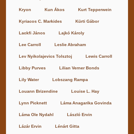
Kryon
Kun Ákos
Kurt Tepperwein
Kyriacos C. Markides
Kürti Gábor
Lackfi János
Lajkó Károly
Lee Carroll
Leslie Abraham
Lev Nyikolajevics Tolsztoj
Lewis Carroll
Libby Purves
Lilian Verner Bonds
Lily Water
Lobszang Rampa
Louann Brizendine
Louise L. Hay
Lynn Picknett
Láma Anagarika Govinda
Láma Ole Nydahl
László Ervin
Lázár Ervin
Lénárt Gitta