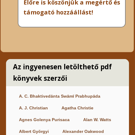
Előre is köszönjük a megértő és
támogató hozzáállást!
Az ingyenesen letölthető pdf
könyvek szerzői
A. C. Bhaktivedānta Swāmī Prabhupāda
A. J. Christian
Agatha Christie
Agnes Golenya Purisaca
Alan W. Watts
Albert Györgyi
Alexander Oakwood