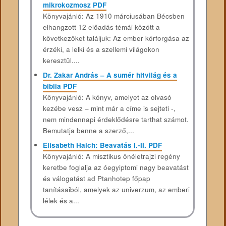
mikrokozmosz PDF
Könyvajánló: Az 1910 márciusában Bécsben
elhangzott 12 előadás témái között a
következőket találjuk: Az ember körforgása az
érzéki, a lelki és a szellemi világokon
keresztül....
Dr. Zakar András – A sumér hitvilág és a
biblia PDF
Könyvajánló: A könyv, amelyet az olvasó
kezébe vesz – mint már a címe is sejteti -,
nem mindennapi érdeklődésre tarthat számot.
Bemutatja benne a szerző,...
Elisabeth Haich: Beavatás I.-II. PDF
Könyvajánló: A misztikus önéletrajzi regény
keretbe foglalja az óegyiptomi nagy beavatást
és válogatást ad Ptanhotep főpap
tanításaiból, amelyek az univerzum, az emberi
lélek és a...