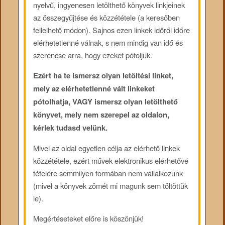
nyelvű, ingyenesen letölthető könyvek linkjeinek
az összegyűjtése és közzététele (a keresőben
fellelhető módon). Sajnos ezen linkek időről időre
elérhetetlenné válnak, s nem mindig van idő és
szerencse arra, hogy ezeket pótoljuk.
Ezért ha te ismersz olyan letöltési linket,
mely az elérhetetlenné vált linkeket
pótolhatja, VAGY ismersz olyan letölthető
könyvet, mely nem szerepel az oldalon,
kérlek tudasd velünk.
Mivel az oldal egyetlen célja az elérhető linkek
közzététele, ezért művek elektronikus elérhetővé
tételére semmilyen formában nem vállalkozunk
(mivel a könyvek zömét mi magunk sem töltöttük
le).
Megértéseteket előre is köszönjük!