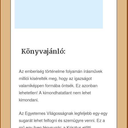
Könyvajánló:
Az emberiség történelme folyamán írásművek
milliói kísérelték meg, hogy az igazságot
valamiképpen formába öntsék. Ez azonban
lehetetlen! A kimondhatatlant nem lehet
kimondani.
Az Egyetemes Világosságnak legfeljebb egy-egy
sugarát lehet felfogni és szemügyre venni. Ez a
mű egy ilyen fénysugár: a Krisztus előtti