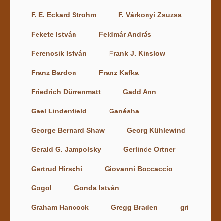
F. E. Eckard Strohm
F. Várkonyi Zsuzsa
Fekete István
Feldmár András
Ferencsik István
Frank J. Kinslow
Franz Bardon
Franz Kafka
Friedrich Dürrenmatt
Gadd Ann
Gael Lindenfield
Ganésha
George Bernard Shaw
Georg Kühlewind
Gerald G. Jampolsky
Gerlinde Ortner
Gertrud Hirschi
Giovanni Boccaccio
Gogol
Gonda István
Graham Hancock
Gregg Braden
gri