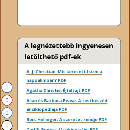
A legnézettebb ingyenesen
letölthető pdf-ek
A. J. Christian: Mit keresett Isten a
nappalimban? PDF
Agatha Christie: Éjféltájt PDF
Allan és Barbara Pease: A testbeszéd
enciklopédiája PDF
Bert Hellinger: A ​szeretet rendje PDF
Carl R. Rogers: Valakivé válni PDF