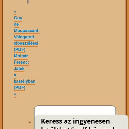
«
Guy
de
Maupassant:
Válogatott
elbeszélései
(PDF)
Molnár
Ferenc:
Játék
a
kastélyban
(PDF)
»
Keress az ingyenesen