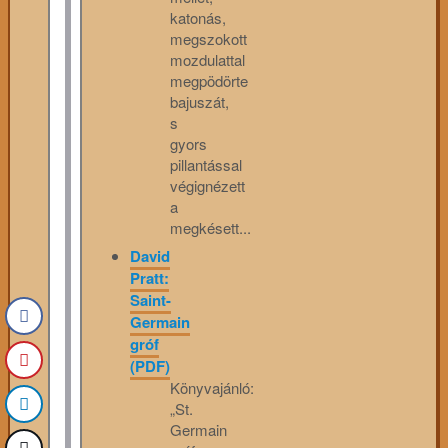
katonás,
megszokott
mozdulattal
megpödörte
bajuszát,
s
gyors
pillantással
végignézett
a
megkésett...
David
Pratt:
Saint-
Germain
gróf
(PDF)
Könyvajánló:
„St.
Germain