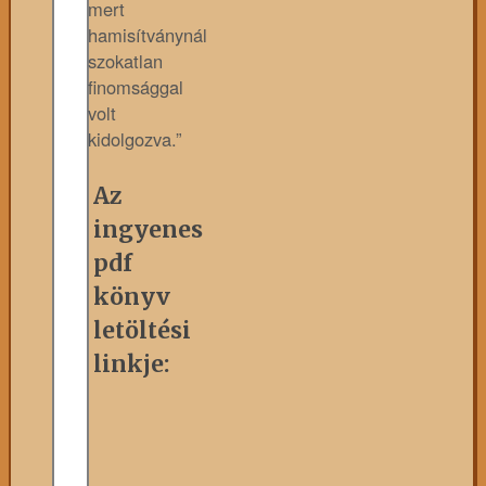
mert
hamisítványnál
szokatlan
finomsággal
volt
kidolgozva.”
Az
ingyenes
pdf
könyv
letöltési
linkje: