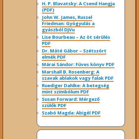
H. P. Blavatsky: A Csend Hangja
(PDF)
John W. James, Russel
Friedman: Gyógyulás a
gyászból DjVu
Lise Bourbeau – Az öt sérülés
PDF
Dr. Máté Gábor – Szétszórt
elmék PDF
Márai Sándor: Füves könyv PDF
Marshall B. Rosenberg: A
szavak ablakok vagy falak PDF
Ruediger Dahlke: A betegség
mint szimbólum PDF
Susan Forward: Mérgező
szülők PDF
Szabó Magda: Abigél PDF