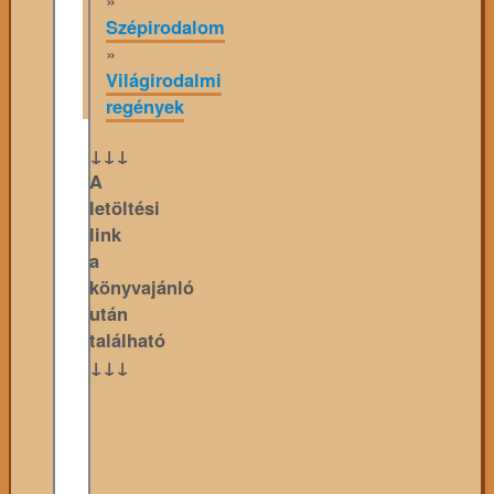
Szépirodalom
»
Világirodalmi
regények
↓↓↓
A
letöltési
link
a
könyvajánló
után
található
↓↓↓