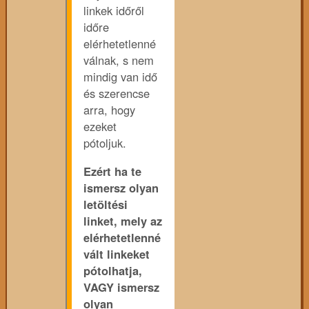
linkek időről
időre
elérhetetlenné
válnak, s nem
mindig van idő
és szerencse
arra, hogy
ezeket
pótoljuk.
Ezért ha te
ismersz olyan
letöltési
linket, mely az
elérhetetlenné
vált linkeket
pótolhatja,
VAGY ismersz
olyan