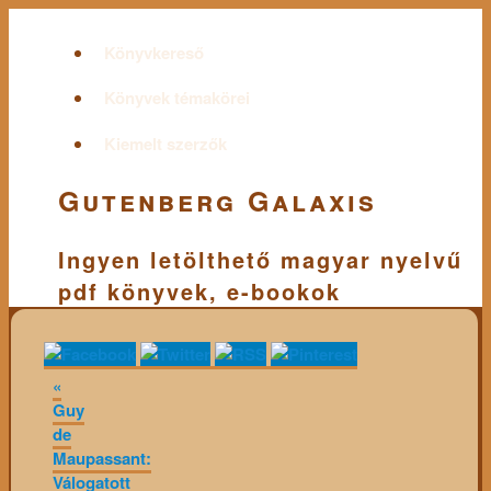
Könyvkereső
Könyvek témakörei
Kiemelt szerzők
Gutenberg Galaxis
Ingyen letölthető magyar nyelvű
pdf könyvek, e-bookok
«
Guy
de
Maupassant:
Válogatott