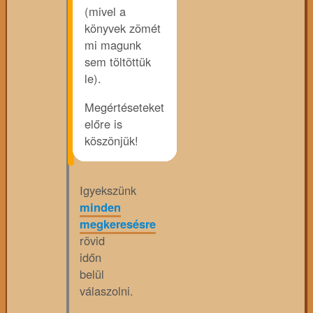
(mivel a
könyvek zömét
mi magunk
sem töltöttük
le).
Megértéseteket
előre is
köszönjük!
Igyekszünk
minden
megkeresésre
rövid
időn
belül
válaszolni.