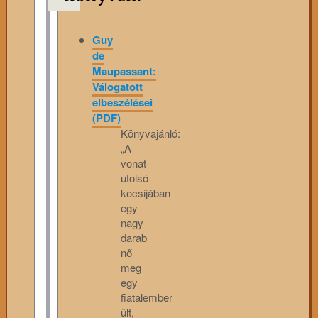
Guy
de
Maupassant:
Válogatott
elbeszélései
(PDF)
Könyvajánló:
„A
vonat
utolsó
kocsijában
egy
nagy
darab
nő
meg
egy
fiatalember
ült,