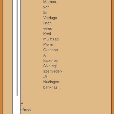
Marana-
vér
El
Verdugo
Isten
veled
Kerti
mulatság
Pierre
Grasson
A
fűszeres
Sivatagi
szenvedély
„A
Nucingen-
bankház...
A
könyv