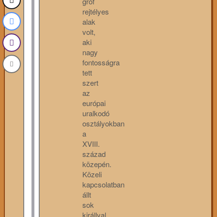
gróf
rejtélyes
alak
volt,
aki
nagy
fontosságra
tett
szert
az
európai
uralkodó
osztályokban
a
XVIII.
század
közepén.
Közeli
kapcsolatban
állt
sok
királlyal,...