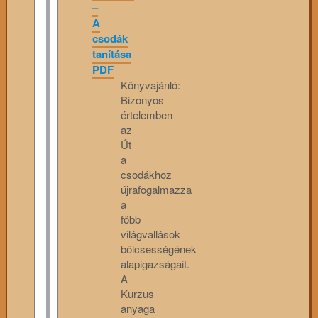
–
A
csodák
tanítása
PDF
Könyvajánló:
Bizonyos
értelemben
az
Út
a
csodákhoz
újrafogalmazza
a
főbb
világvallások
bölcsességének
alapigazságait.
A
Kurzus
anyaga