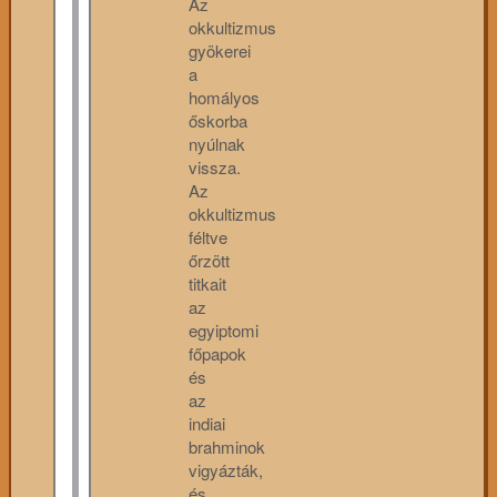
Az
okkultizmus
gyökerei
a
homályos
őskorba
nyúlnak
vissza.
Az
okkultizmus
féltve
őrzött
titkait
az
egyiptomi
főpapok
és
az
indiai
brahminok
vigyázták,
és