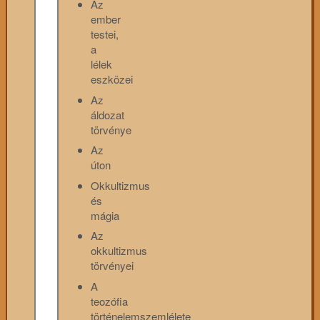
Az
ember
testei,
a
lélek
eszközei
Az
áldozat
törvénye
Az
úton
Okkultizmus
és
mágia
Az
okkultizmus
törvényei
A
teozófia
történelemszemlélete