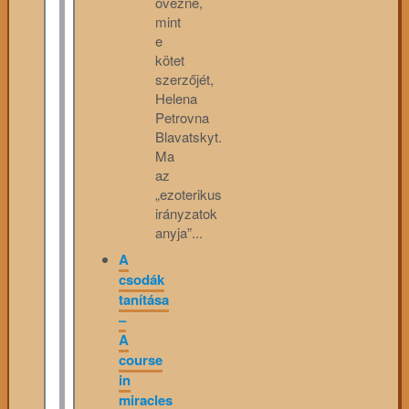
övezne,
mint
e
kötet
szerzőjét,
Helena
Petrovna
Blavatskyt.
Ma
az
„ezoterikus
irányzatok
anyja”...
A
csodák
tanítása
–
A
course
in
miracles