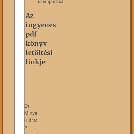
szempontból
Az
ingyenes
pdf
könyv
letöltési
linkje:
Dr.
Minya
Klára:
A