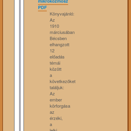
mikrokozmosz
PDF
Könyvajánló:
Az
1910
márciusában
Bécsben
elhangzott
12
előadás
témái
között
a
következőket
találjuk:
Az
ember
körforgása
az
érzéki,
a
lelki