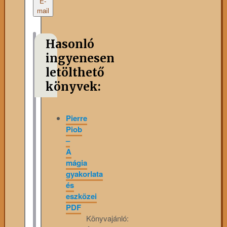
E-
mail
Hasonló
ingyenesen
letölthető
könyvek:
Pierre
Piob
–
A
mágia
gyakorlata
és
eszközei
PDF
Könyvajánló: