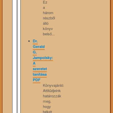
Ez
a
három
részből
álló
könyv
belső...
Dr.
Gerald
G.
Jampolsky:
A
szeretet
tanítása
PDF
Könyvajánló:
Attitűdjeink
határozzák
meg,
hogy
békét