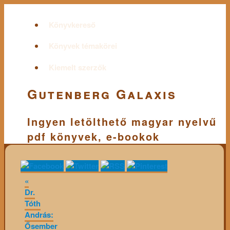
Könyvkereső
Könyvek témakörei
Kiemelt szerzők
Gutenberg Galaxis
Ingyen letölthető magyar nyelvű
pdf könyvek, e-bookok
«
Dr.
Tóth
András:
Ősember