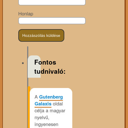
Honlap
Fontos
tudnivaló:
A
Gutenberg
Galaxis
oldal
célja a magyar
nyelvű,
ingyenesen