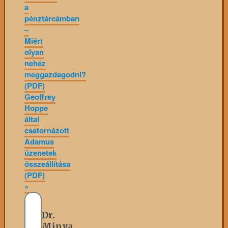
a
pénztárcámban
–
Miért
olyan
nehéz
meggazdagodni?
(PDF)
Geoffrey
Hoppe
által
csatornázott
Adamus
üzenetek
összeállítása
(PDF)
»
Dr.
Minya