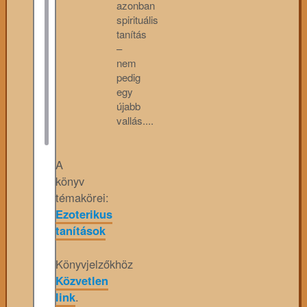
azonban
spirituális
tanítás
–
nem
pedig
egy
újabb
vallás....
A
könyv
témakörei:
Ezoterikus
tanítások
Könyvjelzőkhöz
Közvetlen
link
.