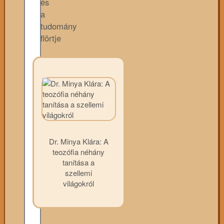
és
a
tudomány
flörtje
Dr. Minya Klára: A
teozófia néhány
tanítása a
szellemi
világokról