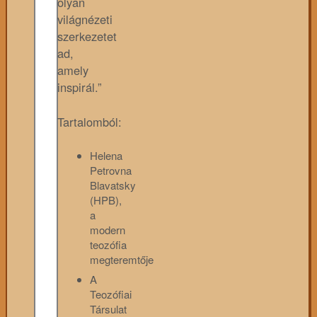
olyan
világnézeti
szerkezetet
ad,
amely
inspirál.”
Tartalomból:
Helena
Petrovna
Blavatsky
(HPB),
a
modern
teozófia
megteremtője
A
Teozófiai
Társulat