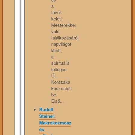
a
távol-
keleti
Mesterekkel
való
találkozásáról
napvilágot
látott,
a
spirituális
felfogás
Új
Korszaka
köszöntött
be.
Első...
Rudolf
Steiner:
Makrokozmosz
és