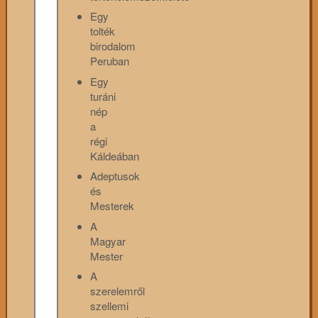
Egy
tolték
birodalom
Peruban
Egy
turáni
nép
a
régi
Káldeában
Adeptusok
és
Mesterek
A
Magyar
Mester
A
szerelemről
szellemi