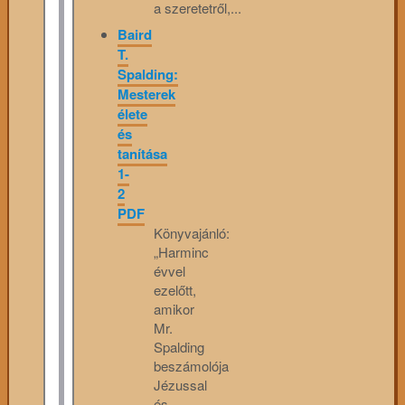
a szeretetről,...
Baird
T.
Spalding:
Mesterek
élete
és
tanítása
1-
2
PDF
Könyvajánló:
„Harminc
évvel
ezelőtt,
amikor
Mr.
Spalding
beszámolója
Jézussal
és