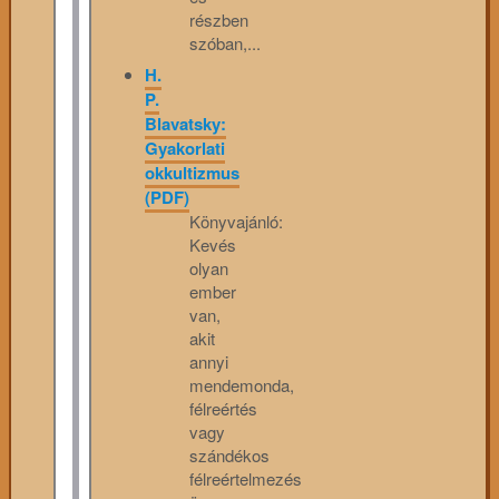
részben
szóban,...
H.
P.
Blavatsky:
Gyakorlati
okkultizmus
(PDF)
Könyvajánló:
Kevés
olyan
ember
van,
akit
annyi
mendemonda,
félreértés
vagy
szándékos
félreértelmezés