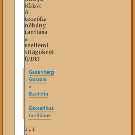
Klára:
A
teozófia
néhány
tanítása
a
szellemi
világokról
(PDF)
Gutenberg
Galaxis
»
Ezotéria
»
Ezoterikus
tanítások
↓↓↓