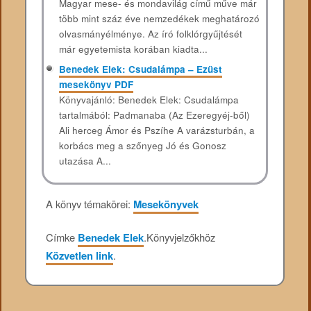
Magyar mese- és mondavilág című műve már
több mint száz éve nemzedékek meghatározó
olvasmányélménye. Az író folklórgyűjtését
már egyetemista korában kiadta...
Benedek Elek: Csudalámpa – Ezüst
mesekönyv PDF
Könyvajánló: Benedek Elek: Csudalámpa
tartalmából: Padmanaba (Az Ezeregyéj-ből)
Ali herceg Ámor és Pszíhe A varázsturbán, a
korbács meg a szőnyeg Jó és Gonosz
utazása A...
A könyv témakörei:
Mesekönyvek
Címke
Benedek Elek
.
Könyvjelzőkhöz
Közvetlen link
.