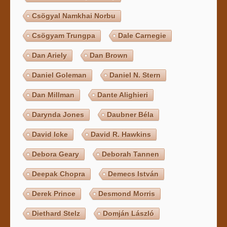
Csögyal Namkhai Norbu
Csögyam Trungpa
Dale Carnegie
Dan Ariely
Dan Brown
Daniel Goleman
Daniel N. Stern
Dan Millman
Dante Alighieri
Darynda Jones
Daubner Béla
David Icke
David R. Hawkins
Debora Geary
Deborah Tannen
Deepak Chopra
Demecs István
Derek Prince
Desmond Morris
Diethard Stelz
Domján László