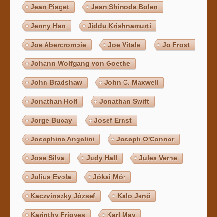
Jean Piaget
Jean Shinoda Bolen
Jenny Han
Jiddu Krishnamurti
Joe Abercrombie
Joe Vitale
Jo Frost
Johann Wolfgang von Goethe
John Bradshaw
John C. Maxwell
Jonathan Holt
Jonathan Swift
Jorge Bucay
Josef Ernst
Josephine Angelini
Joseph O'Connor
Jose Silva
Judy Hall
Jules Verne
Julius Evola
Jókai Mór
Kaczvinszky József
Kalo Jenő
Karinthy Frigyes
Karl May