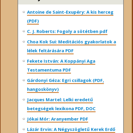
Antoine de Saint-Exupéry: A kis herceg
(PDF)
C. J. Roberts: Fogoly a sötétben pdf
Choa Kok Sui: Meditációs gyakorlatok a
lélek feltárására PDF
Fekete István: A Koppányi Aga
Testamentuma PDF
Gárdonyi Géza: Egri csillagok (PDF,
hangoskönyv)
Jacques Martel: Lelki eredetű
betegségek lexikona PDF, DOC
Jókai Mór: Aranyember PDF
Lázár Ervin: A Négyszögletű Kerek Erdő