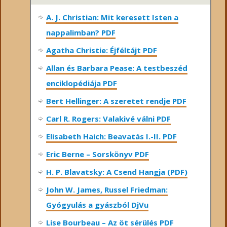
A. J. Christian: Mit keresett Isten a
nappalimban? PDF
Agatha Christie: Éjféltájt PDF
Allan és Barbara Pease: A testbeszéd
enciklopédiája PDF
Bert Hellinger: A ​szeretet rendje PDF
Carl R. Rogers: Valakivé válni PDF
Elisabeth Haich: Beavatás I.-II. PDF
Eric Berne – Sorskönyv PDF
H. P. Blavatsky: A Csend Hangja (PDF)
John W. James, Russel Friedman:
Gyógyulás a gyászból DjVu
Lise Bourbeau – Az öt sérülés PDF