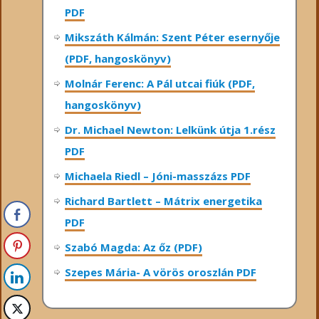
PDF
Mikszáth Kálmán: Szent Péter esernyője
(PDF, hangoskönyv)
Molnár Ferenc: A Pál utcai fiúk (PDF,
hangoskönyv)
Dr. Michael Newton: Lelkünk útja 1.rész
PDF
Michaela Riedl – Jóni-masszázs PDF
Richard Bartlett – Mátrix energetika
PDF
Szabó Magda: Az őz (PDF)
Szepes Mária- A vörös oroszlán PDF