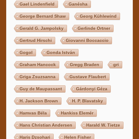
Gael Lindenfield
Ganésha
George Bernard Shaw
Georg Kühlewind
Gerald G. Jampolsky
Gerlinde Ortner
Gertrud Hirschi
Giovanni Boccaccio
Gogol
Gonda István
Graham Hancock
Gregg Braden
gri
Griga Zsuzsanna
Gustave Flaubert
Guy de Maupassant
Gárdonyi Géza
H. Jackson Brown
H. P. Blavatsky
Hamvas Béla
Hankiss Elemér
Hans Christian Andersen
Harald W. Tietze
Haris Dzsohari
Helen Fisher