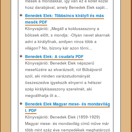
mesék a mondákkal, így van ez e kötet közel
húsz darabjával, amely Benedek Elek saját...
Benedek Elek: Többsincs királyfi és más
mesék PDF
Könyvajánló: „Megáll a koldusasszony a
bölcsek előtt, s mondja: -Olyan nevet akarnak
adni a királyfinak, amilyen nincs több a
világon? No, bizony kár azon törni...
Benedek Elek: A csudafa PDF
Könyvajánló: Benedek Elek népszerű
mesefüzére az elvarázsolt, rút Bűbájosról
szól, aki minden varázstudományát
összeszedve igyekszik elnyerni a hétszer
szép királykisasszony szerelmét, aki
megválthatja őt a...
Benedek Elek Magyar ​mese- és mondavilág
I. PDF
Könyvajánló: Benedek Elek (1859-1929)
Magyar mese- és mondavilág című műve már
több mint száz éve nemzedékek meghatározó