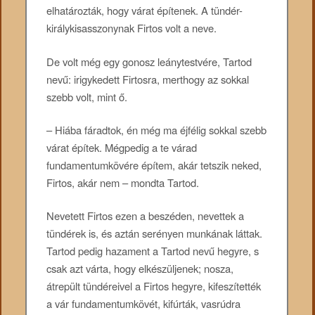
elhatározták, hogy várat építenek. A tündér-
királykisasszonynak Firtos volt a neve.
De volt még egy gonosz leánytestvére, Tartod
nevű: irigykedett Firtosra, merthogy az sokkal
szebb volt, mint ő.
– Hiába fáradtok, én még ma éjfélig sokkal szebb
várat építek. Mégpedig a te várad
fundamentumkövére építem, akár tetszik neked,
Firtos, akár nem – mondta Tartod.
Nevetett Firtos ezen a beszéden, nevettek a
tündérek is, és aztán serényen munkának láttak.
Tartod pedig hazament a Tartod nevű hegyre, s
csak azt várta, hogy elkészüljenek; nosza,
átrepült tündéreivel a Firtos hegyre, kifeszítették
a vár fundamentumkövét, kifúrták, vasrúdra