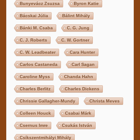
Bunyevácz Zsuzsa
Byron Katie
Bácskai Júlia
Bálint Mihály
Bánki M. Csaba
C. G. Jung
C. J. Roberts
C. W. Gortner
C. W. Leadbeater
Cara Hunter
Carlos Castaneda
Carl Sagan
Caroline Myss
Chanda Hahn
Charles Berlitz
Charles Dickens
Chrissie Gallagher-Mundy
Christa Meves
Colleen Houck
Csabai Márk
Csernus Imre
Csukás István
Csíkszentmihályi Mihály