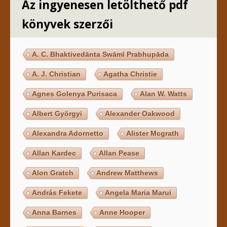
Az ingyenesen letölthető pdf
könyvek szerzői
A. C. Bhaktivedānta Swāmī Prabhupāda
A. J. Christian
Agatha Christie
Agnes Golenya Purisaca
Alan W. Watts
Albert Györgyi
Alexander Oakwood
Alexandra Adornetto
Alister Mcgrath
Allan Kardec
Allan Pease
Alon Gratch
Andrew Matthews
András Fekete
Angela Maria Marui
Anna Barnes
Anne Hooper