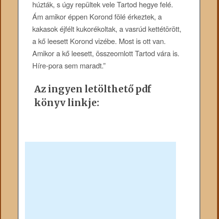
húzták, s úgy repültek vele Tartod hegye felé.
Ám amikor éppen Korond fölé érkeztek, a
kakasok éjfélt kukorékoltak, a vasrúd kettétörött,
a kő leesett Korond vizébe. Most is ott van.
Amikor a kő leesett, összeomlott Tartod vára is.
Híre-pora sem maradt.”
Az ingyen letölthető pdf
könyv linkje: