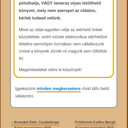
pótolhatja, VAGY ismersz olyan letölthető
könyvet, mely nem szerepel az oldalon,
kérlek tudasd velünk.
Mivel az oldal egyetlen célja az elérhető linkek
közzététele, ezért művek elektronikus elérhetővé
tételére semmilyen formában nem vállalkozunk
(mivel a könyvek zömét mi magunk sem töltöttük
le).
Megértéseteket előre is köszönjük!
Igyekszünk
minden megkeresésre
rövid időn belül
válaszolni.
«
Benedek Elek: Csudalámpa
Fröhlichné-Kaffka Margit:
– Ezüst mesekönyv PDF
Képzelet-királyfiak PDF
»