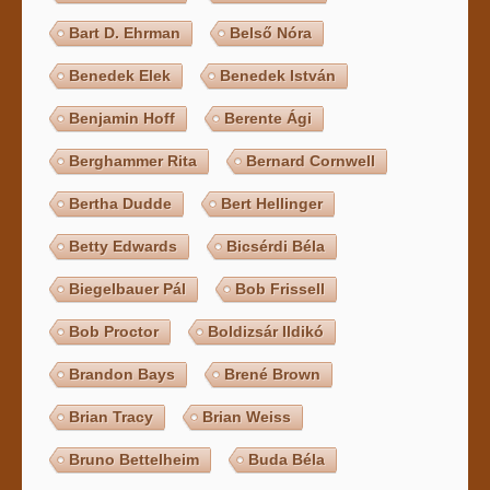
Bart D. Ehrman
Belső Nóra
Benedek Elek
Benedek István
Benjamin Hoff
Berente Ági
Berghammer Rita
Bernard Cornwell
Bertha Dudde
Bert Hellinger
Betty Edwards
Bicsérdi Béla
Biegelbauer Pál
Bob Frissell
Bob Proctor
Boldizsár Ildikó
Brandon Bays
Brené Brown
Brian Tracy
Brian Weiss
Bruno Bettelheim
Buda Béla