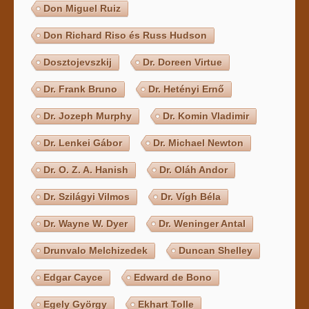
Don Miguel Ruiz
Don Richard Riso és Russ Hudson
Dosztojevszkij
Dr. Doreen Virtue
Dr. Frank Bruno
Dr. Hetényi Ernő
Dr. Jozeph Murphy
Dr. Komin Vladimir
Dr. Lenkei Gábor
Dr. Michael Newton
Dr. O. Z. A. Hanish
Dr. Oláh Andor
Dr. Szilágyi Vilmos
Dr. Vígh Béla
Dr. Wayne W. Dyer
Dr. Weninger Antal
Drunvalo Melchizedek
Duncan Shelley
Edgar Cayce
Edward de Bono
Egely György
Ekhart Tolle