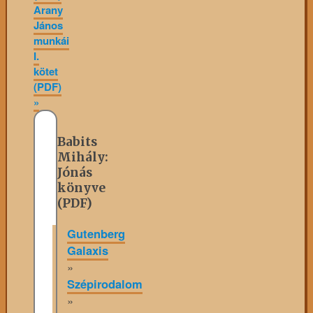
Arany
János
munkái
I.
kötet
(PDF)
»
Babits
Mihály:
Jónás
könyve
(PDF)
Gutenberg
Galaxis
»
Szépirodalom
»