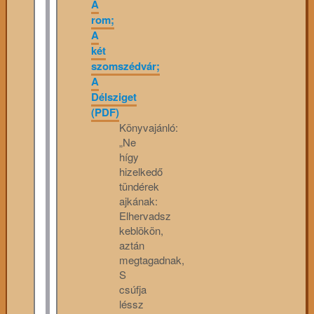
A
rom;
A
két
szomszédvár;
A
Délsziget
(PDF)
Könyvajánló:
„Ne
hígy
hizelkedő
tündérek
ajkának:
Elhervadsz
keblökön,
aztán
megtagadnak,
S
csúfja
léssz