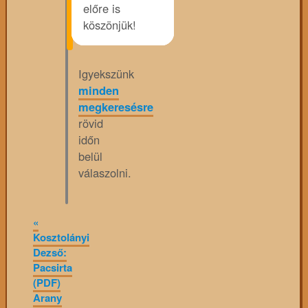
előre is
köszönjük!
Igyekszünk
minden
megkeresésre
rövid
időn
belül
válaszolni.
«
Kosztolányi
Dezső:
Pacsirta
(PDF)
Arany