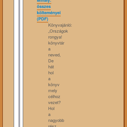
Mihály:
összes
költeményei
(PDF)
Könyvajánló:
„Országok
rongya!
könyvtár
a
neved,
De
hát
hol
a
könyv
mely
célhoz
vezet?
Hol
a
nagyobb
rész