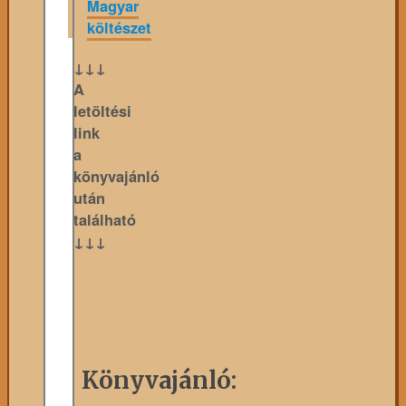
Magyar
költészet
↓↓↓
A
letöltési
link
a
könyvajánló
után
található
↓↓↓
Könyvajánló: