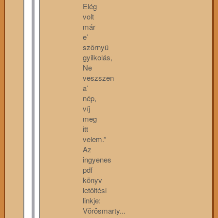
Elég
volt
már
e’
szörnyü
gyilkolás,
Ne
veszszen
a’
nép,
víj
meg
itt
velem.”
Az
ingyenes
pdf
könyv
letöltési
linkje:
Vörösmarty...