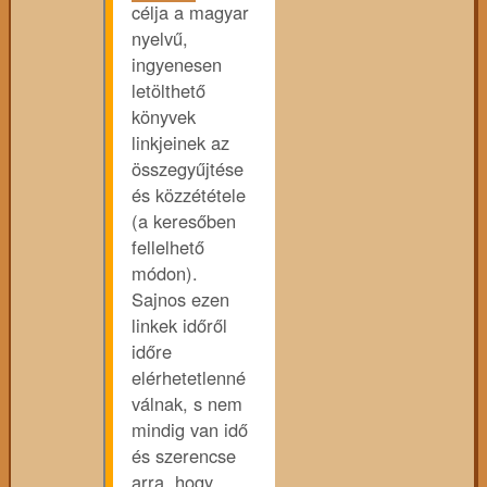
célja a magyar
nyelvű,
ingyenesen
letölthető
könyvek
linkjeinek az
összegyűjtése
és közzététele
(a keresőben
fellelhető
módon).
Sajnos ezen
linkek időről
időre
elérhetetlenné
válnak, s nem
mindig van idő
és szerencse
arra, hogy