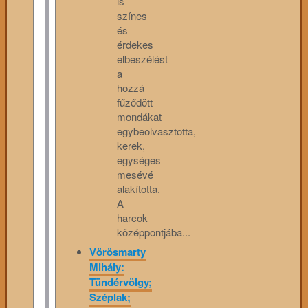
is
színes
és
érdekes
elbeszélést
a
hozzá
fűződött
mondákat
egybeolvasztotta,
kerek,
egységes
mesévé
alakította.
A
harcok
középpontjába...
Vörösmarty
Mihály:
Tündérvölgy;
Széplak;