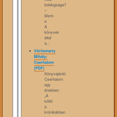
boldogsága?
–
Ment-
e
A
könyvek
által
a...
Vörösmarty
Mihály:
Cserhalom
(PDF)
Könyvajánló:
Cserhalom
egy
énekben
„A
költő
a
krónikákban