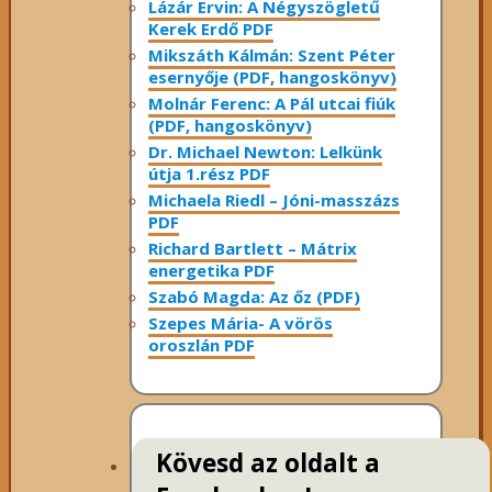
Lázár Ervin: A Négyszögletű
Kerek Erdő PDF
Mikszáth Kálmán: Szent Péter
esernyője (PDF, hangoskönyv)
Molnár Ferenc: A Pál utcai fiúk
(PDF, hangoskönyv)
Dr. Michael Newton: Lelkünk
útja 1.rész PDF
Michaela Riedl – Jóni-masszázs
PDF
Richard Bartlett – Mátrix
energetika PDF
Szabó Magda: Az őz (PDF)
Szepes Mária- A vörös
oroszlán PDF
Kövesd az oldalt a