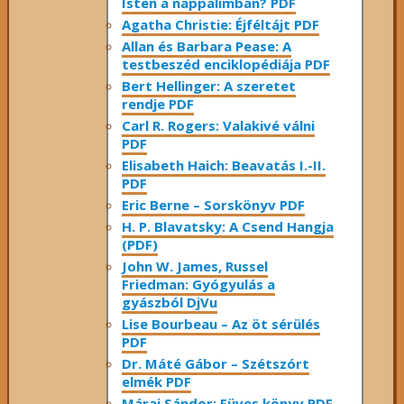
Isten a nappalimban? PDF
Agatha Christie: Éjféltájt PDF
Allan és Barbara Pease: A
testbeszéd enciklopédiája PDF
Bert Hellinger: A ​szeretet
rendje PDF
Carl R. Rogers: Valakivé válni
PDF
Elisabeth Haich: Beavatás I.-II.
PDF
Eric Berne – Sorskönyv PDF
H. P. Blavatsky: A Csend Hangja
(PDF)
John W. James, Russel
Friedman: Gyógyulás a
gyászból DjVu
Lise Bourbeau – Az öt sérülés
PDF
Dr. Máté Gábor – Szétszórt
elmék PDF
Márai Sándor: Füves könyv PDF