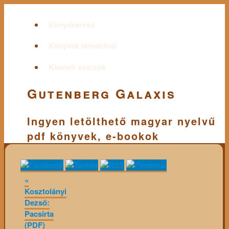
Könyvkereső
Könyvek témakörei
Kiemelt szerzők
Gutenberg Galaxis
Ingyen letölthető magyar nyelvű
pdf könyvek, e-bookok
«
Kosztolányi
Dezső:
Pacsirta
(PDF)