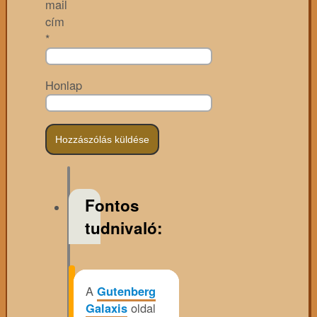
mail
cím
*
Honlap
Fontos
tudnivaló:
A
Gutenberg
Galaxis
oldal