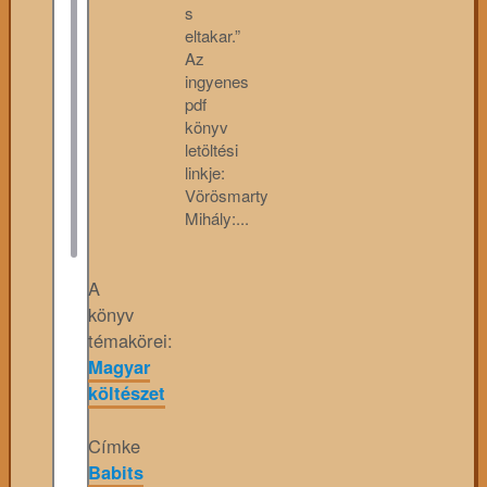
s
eltakar.”
Az
ingyenes
pdf
könyv
letöltési
linkje:
Vörösmarty
Mihály:...
A
könyv
témakörei:
Magyar
költészet
Címke
Babits