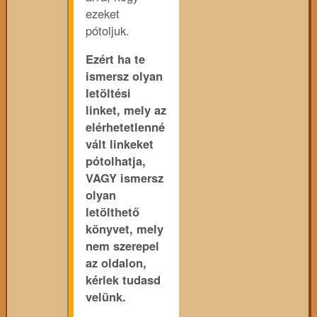
ezeket
pótoljuk.
Ezért ha te
ismersz olyan
letöltési
linket, mely az
elérhetetlenné
vált linkeket
pótolhatja,
VAGY ismersz
olyan
letölthető
könyvet, mely
nem szerepel
az oldalon,
kérlek tudasd
velünk.