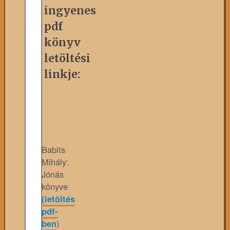
ingyenes
pdf
könyv
letöltési
linkje:
Babits
Mihály:
Jónás
könyve
(letöltés
pdf-
ben
)