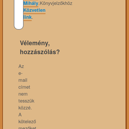
Mihály
.
Könyvjelzőkhöz
Közvetlen
link
.
Vélemény,
hozzászólás?
Az
e-
mail
címet
nem
tesszük
közzé.
A
kötelező
mezőket