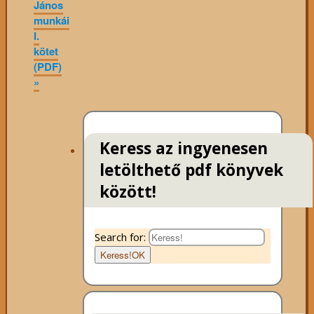
János
munkái
I.
kötet
(PDF)
»
Keress az ingyenesen
letölthető pdf könyvek
között!
Search for:
Keress!
OK