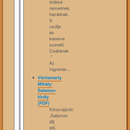
örökké
nemednek,
hazádnak,
S
csúfja
és
keserve
szerető
Csabának
-”
Az
ingyenes...
Vörösmarty
Mihály:
Salamon
király
(PDF)
Könyvajánló:
„Salamon
állj
elő,