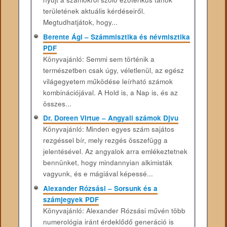
területének aktuális kérdéseiről.
Megtudhatjátok, hogy...
Berente Ági – Számmisztika és névmisztika
PDF
Könyvajánló: Semmi sem történik a
természetben csak úgy, véletlenül, az egész
világegyetem működése leírható számok
kombinációjával. A Hold is, a Nap is, és az
összes...
Dr. Doreen Virtue – Angyali számok Djvu
Könyvajánló: Minden egyes szám sajátos
rezgéssel bír, mely rezgés összefügg a
jelentésével. Az angyalok arra emlékeztetnek
bennünket, hogy mindannyian alkimisták
vagyunk, és e mágiával képessé...
Alexander Rózsási – Sorsunk és a
számjegyek PDF
Könyvajánló: Alexander Rózsási művén több
numerológia iránt érdeklődő generáció is