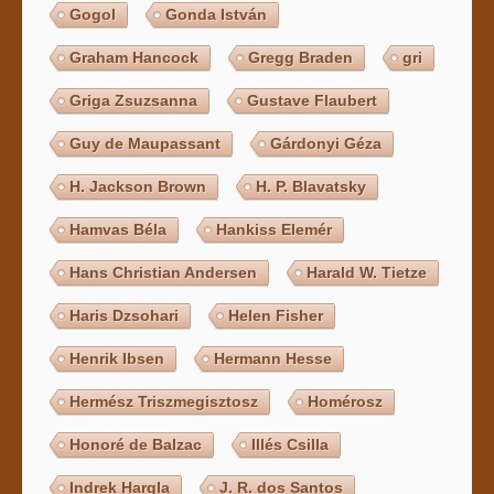
Gogol
Gonda István
Graham Hancock
Gregg Braden
gri
Griga Zsuzsanna
Gustave Flaubert
Guy de Maupassant
Gárdonyi Géza
H. Jackson Brown
H. P. Blavatsky
Hamvas Béla
Hankiss Elemér
Hans Christian Andersen
Harald W. Tietze
Haris Dzsohari
Helen Fisher
Henrik Ibsen
Hermann Hesse
Hermész Triszmegisztosz
Homérosz
Honoré de Balzac
Illés Csilla
Indrek Hargla
J. R. dos Santos