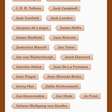
J. R. R. Tolkien
Jack Campbell
Jack Canfield
Jack London
Jacques de Langre
James Hollis
James Redfield
Jane Roberts
Jankovics Marcell
Jan Tober
Jan van Rijckenborgh
Jared Diamond
Jaroslav Hašek
Jean De La Fontaine
Jean Piaget
Jean Shinoda Bolen
Jenny Han
Jiddu Krishnamurti
Joe Abercrombie
Joe Vitale
Jo Frost
Johann Wolfgang von Goethe