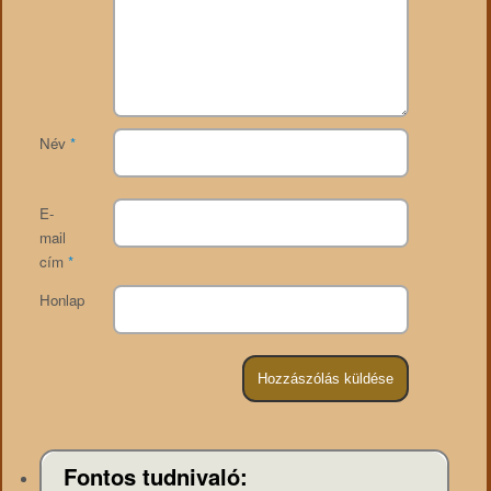
Név
*
E-
mail
cím
*
Honlap
Fontos tudnivaló: