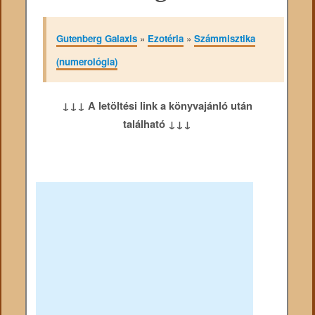
Gutenberg Galaxis
»
Ezotéria
»
Számmisztika
(numerológia)
↓↓↓ A letöltési link a könyvajánló után
található ↓↓↓