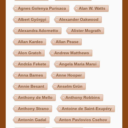
Agnes Golenya Purisaca
Alan W. Watts
Albert Györgyi
Alexander Oakwood
Alexandra Adornetto
Alister Mcgrath
Allan Kardec
Allan Pease
Alon Gratch
Andrew Matthews
András Fekete
Angela Maria Marui
Anna Barnes
Anne Hooper
Annie Besant
Anselm Grün
Anthony de Mello
Anthony Robbins
Anthony Strano
Antoine de Saint-Exupéry
Antonin Gadal
Anton Pavlovics Csehov