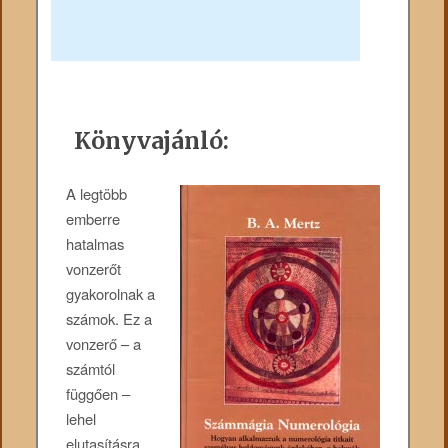
Könyvajánló:
A legtöbb
emberre
hatalmas
vonzerőt
gyakorolnak a
számok. Ez a
vonzerő – a
számtól
függően –
lehel
elutasításra