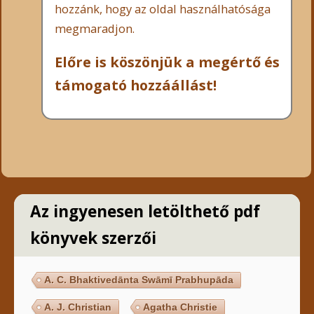
hozzánk, hogy az oldal használhatósága
megmaradjon.
Előre is köszönjük a megértő és
támogató hozzáállást!
Az ingyenesen letölthető pdf
könyvek szerzői
A. C. Bhaktivedānta Swāmī Prabhupāda
A. J. Christian
Agatha Christie