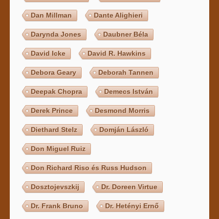
Dan Millman
Dante Alighieri
Darynda Jones
Daubner Béla
David Icke
David R. Hawkins
Debora Geary
Deborah Tannen
Deepak Chopra
Demecs István
Derek Prince
Desmond Morris
Diethard Stelz
Domján László
Don Miguel Ruiz
Don Richard Riso és Russ Hudson
Dosztojevszkij
Dr. Doreen Virtue
Dr. Frank Bruno
Dr. Hetényi Ernő