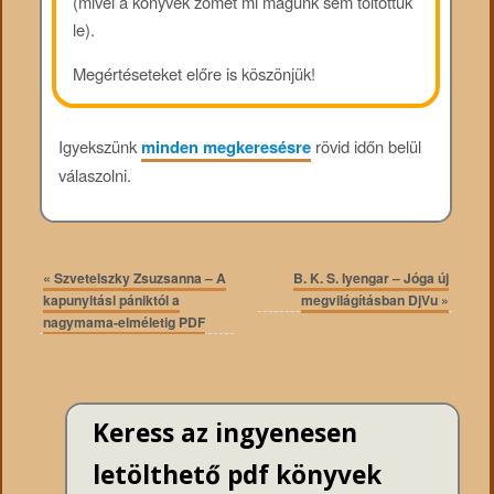
(mivel a könyvek zömét mi magunk sem töltöttük
le).
Megértéseteket előre is köszönjük!
Igyekszünk
minden megkeresésre
rövid időn belül
válaszolni.
«
Szvetelszky Zsuzsanna – A
B. K. S. Iyengar – Jóga új
kapunyitási pániktól a
megvilágításban DjVu
»
nagymama-elméletig PDF
Keress az ingyenesen
letölthető pdf könyvek