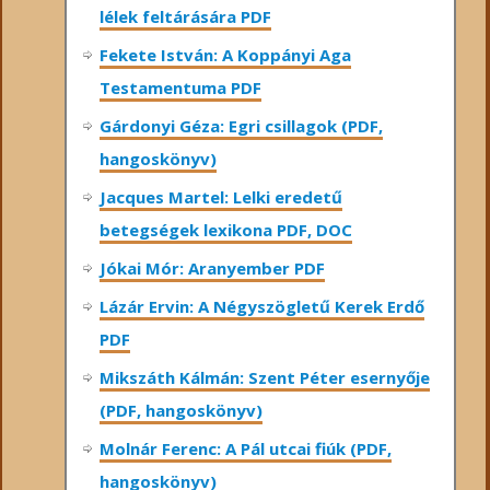
lélek feltárására PDF
Fekete István: A Koppányi Aga
Testamentuma PDF
Gárdonyi Géza: Egri csillagok (PDF,
hangoskönyv)
Jacques Martel: Lelki eredetű
betegségek lexikona PDF, DOC
Jókai Mór: Aranyember PDF
Lázár Ervin: A Négyszögletű Kerek Erdő
PDF
Mikszáth Kálmán: Szent Péter esernyője
(PDF, hangoskönyv)
Molnár Ferenc: A Pál utcai fiúk (PDF,
hangoskönyv)