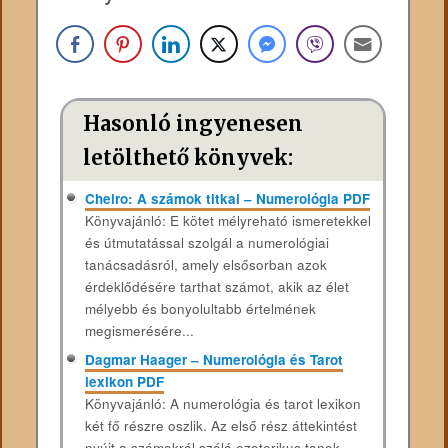
Hasonló ingyenesen
letölthető könyvek:
Cheiro: A számok titkai – Numerológia PDF
Könyvajánló: E kötet mélyreható ismeretekkel
és útmutatással szolgál a numerológiai
tanácsadásról, amely elsősorban azok
érdeklődésére tarthat számot, akik az élet
mélyebb és bonyolultabb értelmének
megismerésére...
Dagmar Haager – Numerológia és Tarot
lexikon PDF
Könyvajánló: A numerológia és tarot lexikon
két fő részre oszlik. Az első rész áttekintést
nyújt a számokról szóló ezoterikus tanok