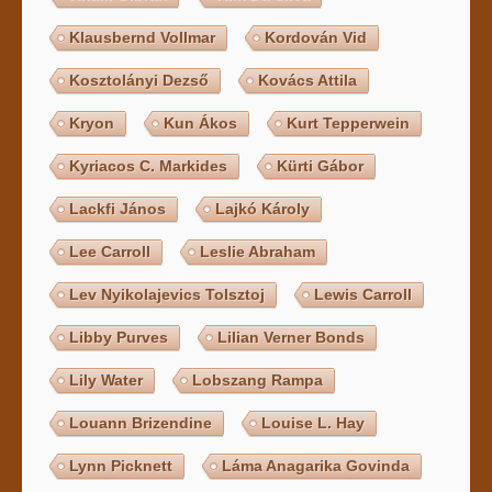
Klausbernd Vollmar
Kordován Vid
Kosztolányi Dezső
Kovács Attila
Kryon
Kun Ákos
Kurt Tepperwein
Kyriacos C. Markides
Kürti Gábor
Lackfi János
Lajkó Károly
Lee Carroll
Leslie Abraham
Lev Nyikolajevics Tolsztoj
Lewis Carroll
Libby Purves
Lilian Verner Bonds
Lily Water
Lobszang Rampa
Louann Brizendine
Louise L. Hay
Lynn Picknett
Láma Anagarika Govinda