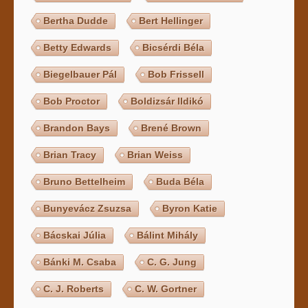
Bertha Dudde
Bert Hellinger
Betty Edwards
Bicsérdi Béla
Biegelbauer Pál
Bob Frissell
Bob Proctor
Boldizsár Ildikó
Brandon Bays
Brené Brown
Brian Tracy
Brian Weiss
Bruno Bettelheim
Buda Béla
Bunyevácz Zsuzsa
Byron Katie
Bácskai Júlia
Bálint Mihály
Bánki M. Csaba
C. G. Jung
C. J. Roberts
C. W. Gortner