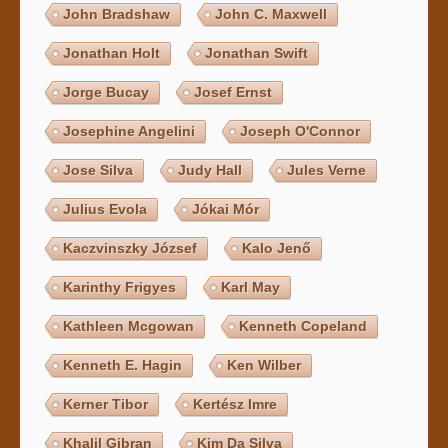
John Bradshaw
John C. Maxwell
Jonathan Holt
Jonathan Swift
Jorge Bucay
Josef Ernst
Josephine Angelini
Joseph O'Connor
Jose Silva
Judy Hall
Jules Verne
Julius Evola
Jókai Mór
Kaczvinszky József
Kalo Jenő
Karinthy Frigyes
Karl May
Kathleen Mcgowan
Kenneth Copeland
Kenneth E. Hagin
Ken Wilber
Kerner Tibor
Kertész Imre
Khalil Gibran
Kim Da Silva