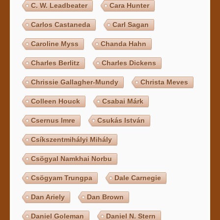
C. W. Leadbeater
Cara Hunter
Carlos Castaneda
Carl Sagan
Caroline Myss
Chanda Hahn
Charles Berlitz
Charles Dickens
Chrissie Gallagher-Mundy
Christa Meves
Colleen Houck
Csabai Márk
Csernus Imre
Csukás István
Csíkszentmihályi Mihály
Csögyal Namkhai Norbu
Csögyam Trungpa
Dale Carnegie
Dan Ariely
Dan Brown
Daniel Goleman
Daniel N. Stern