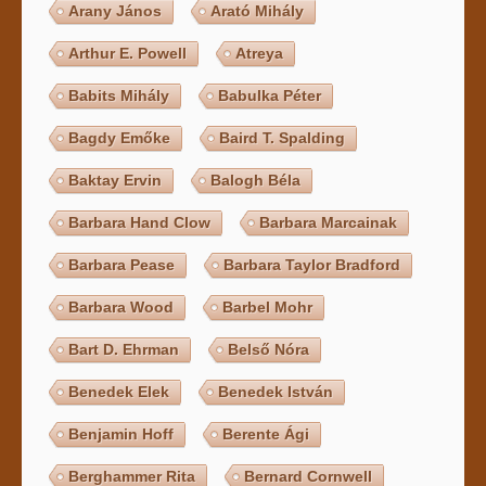
Arany János
Arató Mihály
Arthur E. Powell
Atreya
Babits Mihály
Babulka Péter
Bagdy Emőke
Baird T. Spalding
Baktay Ervin
Balogh Béla
Barbara Hand Clow
Barbara Marcainak
Barbara Pease
Barbara Taylor Bradford
Barbara Wood
Barbel Mohr
Bart D. Ehrman
Belső Nóra
Benedek Elek
Benedek István
Benjamin Hoff
Berente Ági
Berghammer Rita
Bernard Cornwell