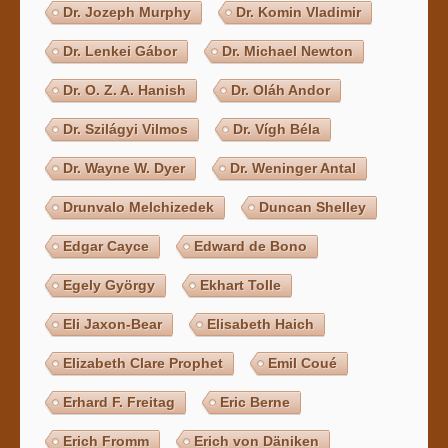
Dr. Jozeph Murphy
Dr. Komin Vladimir
Dr. Lenkei Gábor
Dr. Michael Newton
Dr. O. Z. A. Hanish
Dr. Oláh Andor
Dr. Szilágyi Vilmos
Dr. Vígh Béla
Dr. Wayne W. Dyer
Dr. Weninger Antal
Drunvalo Melchizedek
Duncan Shelley
Edgar Cayce
Edward de Bono
Egely György
Ekhart Tolle
Eli Jaxon-Bear
Elisabeth Haich
Elizabeth Clare Prophet
Emil Coué
Erhard F. Freitag
Eric Berne
Erich Fromm
Erich von Däniken