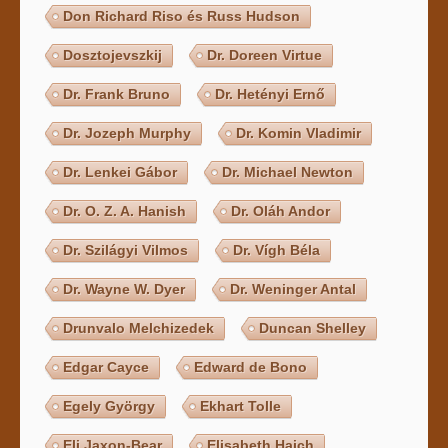
Don Richard Riso és Russ Hudson
Dosztojevszkij
Dr. Doreen Virtue
Dr. Frank Bruno
Dr. Hetényi Ernő
Dr. Jozeph Murphy
Dr. Komin Vladimir
Dr. Lenkei Gábor
Dr. Michael Newton
Dr. O. Z. A. Hanish
Dr. Oláh Andor
Dr. Szilágyi Vilmos
Dr. Vígh Béla
Dr. Wayne W. Dyer
Dr. Weninger Antal
Drunvalo Melchizedek
Duncan Shelley
Edgar Cayce
Edward de Bono
Egely György
Ekhart Tolle
Eli Jaxon-Bear
Elisabeth Haich