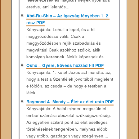
eredve, ami jelentős...
Abd-Ru-Shin – Az igazság fényében 1. 2.
rész PDF
Könyvajánló: Lehull a lepel, és a hit
meggyőződéssé válik. Csak a
meggyőződésben rejlik szabadulás és
megváltás! Csak azokhoz szólok, akik
komolyan keresnek. Nekik képesnek és...
Osho – Gyere, kövess hozzád I-II PDF
Könyvajánló: 1. kötet Jézus azt mondta: az,
hogy a test a Szentlélek jóvoltából megjelent
e földön, az csoda – de hogy e testben a
lélek...
Raymond A. Moody – Élet az élet után PDF
Könyvajánló: A halál minden megszületett
ember számára abszolút szükségszerűség.
Az egyetlen szilárd pont az élet esetleges
történéseinek tengerében, melyhez előbb
vagy utóbb, gazdagon vagy szegényen,...