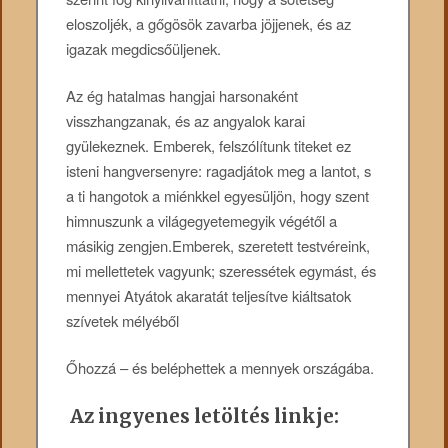
eloszoljék, a gőgösök zavarba jöjjenek, és az
igazak megdicsőüljenek.
Az ég hatalmas hangjai harsonaként
visszhangzanak, és az angyalok karai
gyülekeznek. Emberek, felszólítunk titeket ez
isteni hangversenyre: ragadjátok meg a lantot, s
a ti hangotok a miénkkel egyesüljön, hogy szent
himnuszunk a világegyetemegyik végétől a
másikig zengjen.Emberek, szeretett testvéreink,
mi mellettetek vagyunk; szeressétek egymást, és
mennyei Atyátok akaratát teljesítve kiáltsatok
szívetek mélyéből
Őhozzá – és beléphettek a mennyek országába.
Az ingyenes letöltés linkje: