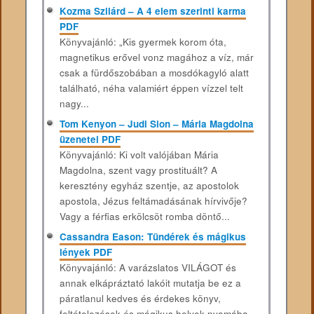
Kozma Szilárd – A 4 elem szerinti karma
PDF
Könyvajánló: „Kis gyermek korom óta,
magnetikus erővel vonz magához a víz, már
csak a fürdőszobában a mosdókagyló alatt
található, néha valamiért éppen vízzel telt
nagy...
Tom Kenyon – Judi Sion – Mária Magdolna
üzenetei PDF
Könyvajánló: Ki volt valójában Mária
Magdolna, szent vagy prostituált? A
keresztény egyház szentje, az apostolok
apostola, Jézus feltámadásának hírvivője?
Vagy a férfias erkölcsöt romba döntő...
Cassandra Eason: Tündérek és mágikus
lények PDF
Könyvajánló: A varázslatos VILÁGOT és
annak elkápráztató lakóit mutatja be ez a
páratlanul kedves és érdekes könyv,
feltételezések és mágikus helyek nyomába