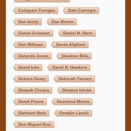
Csögyam Trungpa
Dale Carnegie
Dan Ariely
Dan Brown
Daniel Goleman
Daniel N. Stern
Dan Millman
Dante Alighieri
Darynda Jones
Daubner Béla
David Icke
David R. Hawkins
Debora Geary
Deborah Tannen
Deepak Chopra
Demecs István
Derek Prince
Desmond Morris
Diethard Stelz
Domján László
Don Miguel Ruiz