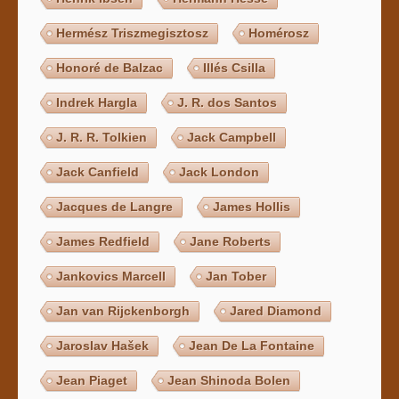
Hermész Triszmegisztosz
Homérosz
Honoré de Balzac
Illés Csilla
Indrek Hargla
J. R. dos Santos
J. R. R. Tolkien
Jack Campbell
Jack Canfield
Jack London
Jacques de Langre
James Hollis
James Redfield
Jane Roberts
Jankovics Marcell
Jan Tober
Jan van Rijckenborgh
Jared Diamond
Jaroslav Hašek
Jean De La Fontaine
Jean Piaget
Jean Shinoda Bolen