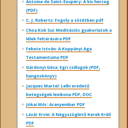
Antoine de Saint-Exupéry: A kis herceg
(PDF)
C. J. Roberts: Fogoly a sötétben pdf
Choa Kok Sui: Meditációs gyakorlatok a
lélek feltárására PDF
Fekete István: A Koppányi Aga
Testamentuma PDF
Gárdonyi Géza: Egri csillagok (PDF,
hangoskönyv)
Jacques Martel: Lelki eredetű
betegségek lexikona PDF, DOC
Jókai Mór: Aranyember PDF
Lázár Ervin: A Négyszögletű Kerek Erdő
PDF