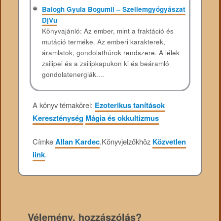
Balogh Gyula Bogumil – Szellemgyógyászat
DjVu
Könyvajánló: Az ember, mint a fraktáció és
mutáció terméke. Az emberi karakterek,
áramlatok, gondolathúrok rendszere. A lélek
zsilipei és a zsilipkapukon ki és beáramló
gondolatenergiák....
A könyv témakörei:
Ezoterikus tanítások
Kereszténység
Mágia és okkultizmus
Címke
Allan Kardec
.
Könyvjelzőkhöz
Közvetlen
link
.
Vélemény, hozzászólás?