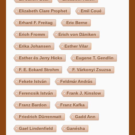
Elizabeth Clare Prophet
Emil Coué
Erhard F. Freitag
Eric Berne
Erich Fromm
Erich von Däniken
Erika Johansen
Esther Vilar
Esther és Jerry Hicks
Eugene T. Gendlin
F. E. Eckard Strohm
F. Várkonyi Zsuzsa
Fekete István
Feldmár András
Ferencsik István
Frank J. Kinslow
Franz Bardon
Franz Kafka
Friedrich Dürrenmatt
Gadd Ann
Gael Lindenfield
Ganésha