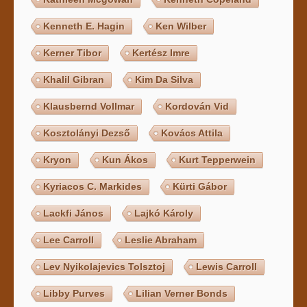
Kenneth E. Hagin
Ken Wilber
Kerner Tibor
Kertész Imre
Khalil Gibran
Kim Da Silva
Klausbernd Vollmar
Kordován Vid
Kosztolányi Dezső
Kovács Attila
Kryon
Kun Ákos
Kurt Tepperwein
Kyriacos C. Markides
Kürti Gábor
Lackfi János
Lajkó Károly
Lee Carroll
Leslie Abraham
Lev Nyikolajevics Tolsztoj
Lewis Carroll
Libby Purves
Lilian Verner Bonds