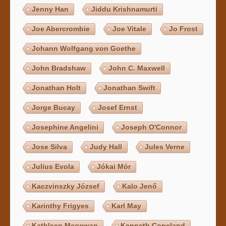
Jenny Han
Jiddu Krishnamurti
Joe Abercrombie
Joe Vitale
Jo Frost
Johann Wolfgang von Goethe
John Bradshaw
John C. Maxwell
Jonathan Holt
Jonathan Swift
Jorge Bucay
Josef Ernst
Josephine Angelini
Joseph O'Connor
Jose Silva
Judy Hall
Jules Verne
Julius Evola
Jókai Mór
Kaczvinszky József
Kalo Jenő
Karinthy Frigyes
Karl May
Kathleen Mcgowan
Kenneth Copeland