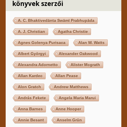
könyvek szerzői
A. C. Bhaktivedānta Swāmī Prabhupāda
A. J. Christian
Agatha Christie
Agnes Golenya Purisaca
Alan W. Watts
Albert Györgyi
Alexander Oakwood
Alexandra Adornetto
Alister Mcgrath
Allan Kardec
Allan Pease
Alon Gratch
Andrew Matthews
András Fekete
Angela Maria Marui
Anna Barnes
Anne Hooper
Annie Besant
Anselm Grün