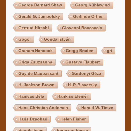
George Bernard Shaw
Georg Kühlewind
Gerald G. Jampolsky
Gerlinde Ortner
Gertrud Hirschi
Giovanni Boccaccio
Gogol
Gonda István
Graham Hancock
Gregg Braden
gri
Griga Zsuzsanna
Gustave Flaubert
Guy de Maupassant
Gárdonyi Géza
H. Jackson Brown
H. P. Blavatsky
Hamvas Béla
Hankiss Elemér
Hans Christian Andersen
Harald W. Tietze
Haris Dzsohari
Helen Fisher
Henrik Ibsen
Hermann Hesse