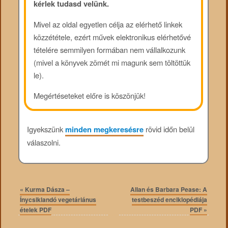
kérlek tudasd velünk.
Mivel az oldal egyetlen célja az elérhető linkek
közzététele, ezért művek elektronikus elérhetővé
tételére semmilyen formában nem vállalkozunk
(mivel a könyvek zömét mi magunk sem töltöttük
le).
Megértéseteket előre is köszönjük!
Igyekszünk
minden megkeresésre
rövid időn belül
válaszolni.
«
Kurma Dásza –
Allan és Barbara Pease: A
Ínycsiklandó vegetáriánus
testbeszéd enciklopédiája
ételek PDF
PDF
»