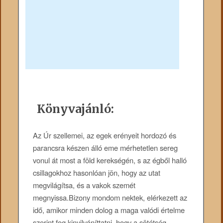
Könyvajánló:
Az Úr szellemei, az egek erényeit hordozó és
parancsra készen álló eme mérhetetlen sereg
vonul át most a föld kerekségén, s az égből halló
csillagokhoz hasonlóan jön, hogy az utat
megvilágítsa, és a vakok szemét
megnyissa.Bizony mondom nektek, elérkezett az
idő, amikor minden dolog a maga valódi értelme
szerint fog kinyilváníttatni, hogy a sötétség