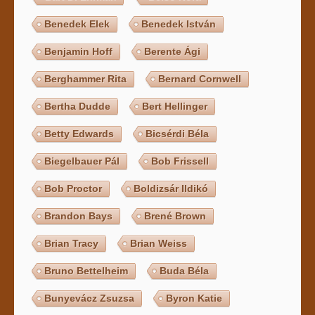
Benedek Elek
Benedek István
Benjamin Hoff
Berente Ági
Berghammer Rita
Bernard Cornwell
Bertha Dudde
Bert Hellinger
Betty Edwards
Bicsérdi Béla
Biegelbauer Pál
Bob Frissell
Bob Proctor
Boldizsár Ildikó
Brandon Bays
Brené Brown
Brian Tracy
Brian Weiss
Bruno Bettelheim
Buda Béla
Bunyevácz Zsuzsa
Byron Katie