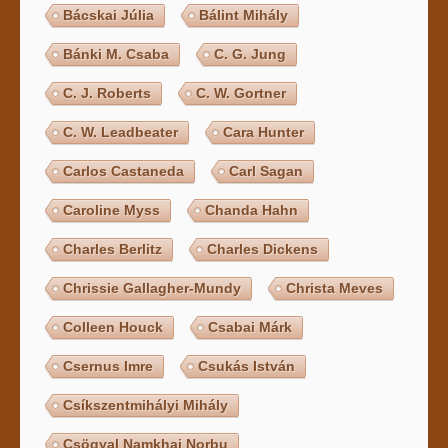
Bácskai Júlia
Bálint Mihály
Bánki M. Csaba
C. G. Jung
C. J. Roberts
C. W. Gortner
C. W. Leadbeater
Cara Hunter
Carlos Castaneda
Carl Sagan
Caroline Myss
Chanda Hahn
Charles Berlitz
Charles Dickens
Chrissie Gallagher-Mundy
Christa Meves
Colleen Houck
Csabai Márk
Csernus Imre
Csukás István
Csíkszentmihályi Mihály
Csögyal Namkhai Norbu