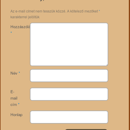
Az e-mail címet nem tesszük közzé.
A kötelező mezőket
*
karakterrel jelöltük
Hozzászólás
*
Név
*
E-
mail
cím
*
Honlap