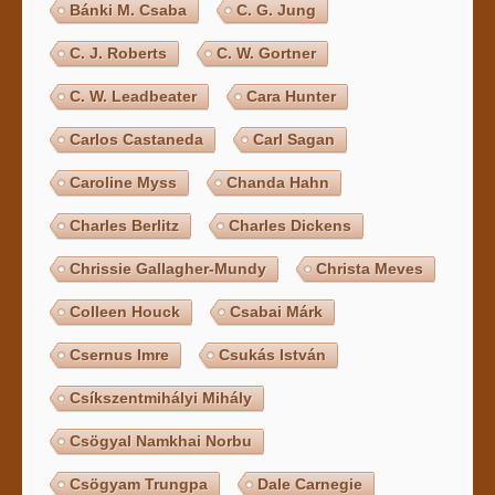
Bánki M. Csaba
C. G. Jung
C. J. Roberts
C. W. Gortner
C. W. Leadbeater
Cara Hunter
Carlos Castaneda
Carl Sagan
Caroline Myss
Chanda Hahn
Charles Berlitz
Charles Dickens
Chrissie Gallagher-Mundy
Christa Meves
Colleen Houck
Csabai Márk
Csernus Imre
Csukás István
Csíkszentmihályi Mihály
Csögyal Namkhai Norbu
Csögyam Trungpa
Dale Carnegie