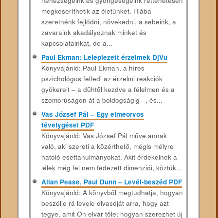
nehézségeink és gyöngeségeink rettenetesen
megkeseríthetik az életünket. Hiába
szeretnénk fejlődni, növekedni, a sebeink, a
zavaraink akadályoznak minket és
kapcsolatainkat, de a...
Paul Ekman: Leleplezett érzelmek DjVu
Könyvajánló: Paul Ekman, a híres
pszichológus felfedi az érzelmi reakciók
gyökereit – a dühtől kezdve a félelmen és a
szomorúságon át a boldogságig –, és...
Vas József Pál – Egy elmeorvos
tévelygései PDF
Könyvajánló: Vas ​​József Pál műve annak
való, aki szereti a közérthető, mégis mélyre
hatoló esettanulmányokat. Akit érdekelnek a
lélek még fel nem fedezett dimenziói, köztük...
Allan Pease, Paul Dunn – Levél-beszéd PDF
Könyvajánló: A könyvből megtudhatja, hogyan
beszélje rá levele olvasóját arra, hogy azt
tegye, amit Ön elvár tőle; hogyan szerezhet új