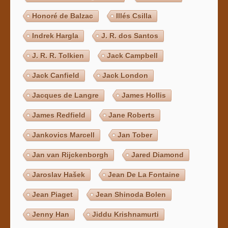
Honoré de Balzac
Illés Csilla
Indrek Hargla
J. R. dos Santos
J. R. R. Tolkien
Jack Campbell
Jack Canfield
Jack London
Jacques de Langre
James Hollis
James Redfield
Jane Roberts
Jankovics Marcell
Jan Tober
Jan van Rijckenborgh
Jared Diamond
Jaroslav Hašek
Jean De La Fontaine
Jean Piaget
Jean Shinoda Bolen
Jenny Han
Jiddu Krishnamurti