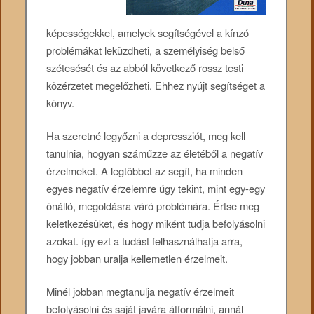
képességekkel, amelyek segítségével a kínzó
problémákat leküzdheti, a személyiség belső
szétesését és az abból következő rossz testi
közérzetet megelőzheti. Ehhez nyújt segítséget a
könyv.
Ha szeretné legyőzni a depressziót, meg kell
tanulnia, hogyan száműzze az életéből a negatív
érzelmeket. A legtöbbet az segít, ha minden
egyes negatív érzelemre úgy tekint, mint egy-egy
önálló, megoldásra váró problémára. Értse meg
keletkezésüket, és hogy miként tudja befolyásolni
azokat. így ezt a tudást felhasználhatja arra,
hogy jobban uralja kellemetlen érzelmeit.
Minél jobban megtanulja negatív érzelmeit
befolyásolni és saját javára átformálni, annál