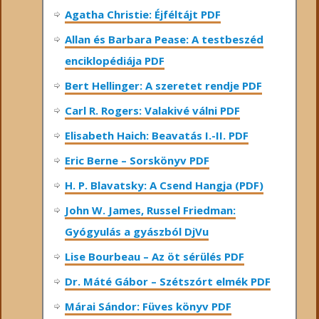
Agatha Christie: Éjféltájt PDF
Allan és Barbara Pease: A testbeszéd
enciklopédiája PDF
Bert Hellinger: A ​szeretet rendje PDF
Carl R. Rogers: Valakivé válni PDF
Elisabeth Haich: Beavatás I.-II. PDF
Eric Berne – Sorskönyv PDF
H. P. Blavatsky: A Csend Hangja (PDF)
John W. James, Russel Friedman:
Gyógyulás a gyászból DjVu
Lise Bourbeau – Az öt sérülés PDF
Dr. Máté Gábor – Szétszórt elmék PDF
Márai Sándor: Füves könyv PDF