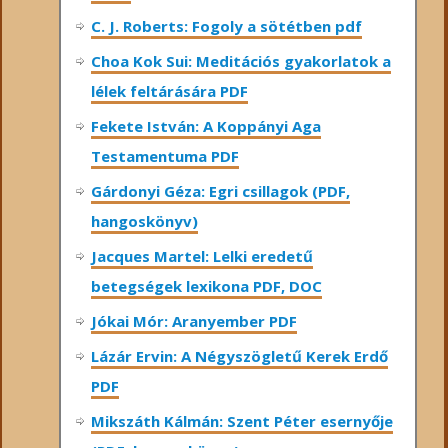
C. J. Roberts: Fogoly a sötétben pdf
Choa Kok Sui: Meditációs gyakorlatok a
lélek feltárására PDF
Fekete István: A Koppányi Aga
Testamentuma PDF
Gárdonyi Géza: Egri csillagok (PDF,
hangoskönyv)
Jacques Martel: Lelki eredetű
betegségek lexikona PDF, DOC
Jókai Mór: Aranyember PDF
Lázár Ervin: A Négyszögletű Kerek Erdő
PDF
Mikszáth Kálmán: Szent Péter esernyője