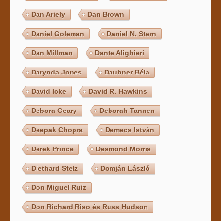
Dan Ariely
Dan Brown
Daniel Goleman
Daniel N. Stern
Dan Millman
Dante Alighieri
Darynda Jones
Daubner Béla
David Icke
David R. Hawkins
Debora Geary
Deborah Tannen
Deepak Chopra
Demecs István
Derek Prince
Desmond Morris
Diethard Stelz
Domján László
Don Miguel Ruiz
Don Richard Riso és Russ Hudson