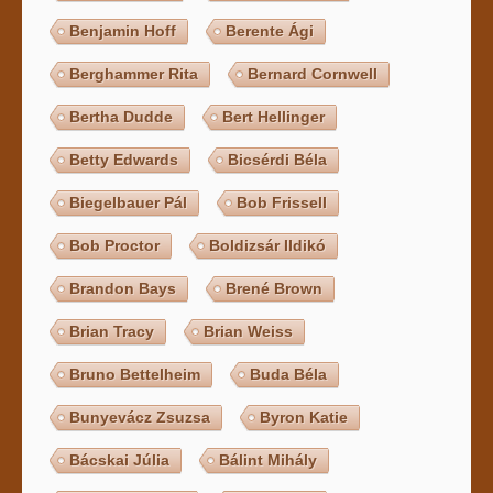
Benjamin Hoff
Berente Ági
Berghammer Rita
Bernard Cornwell
Bertha Dudde
Bert Hellinger
Betty Edwards
Bicsérdi Béla
Biegelbauer Pál
Bob Frissell
Bob Proctor
Boldizsár Ildikó
Brandon Bays
Brené Brown
Brian Tracy
Brian Weiss
Bruno Bettelheim
Buda Béla
Bunyevácz Zsuzsa
Byron Katie
Bácskai Júlia
Bálint Mihály