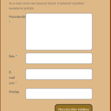
Az e-mail címet nem tesszük közzé.
A kötelező mezőket
*
karakterrel jelöltük
Hozzászólás
*
Név
*
E-
mail
cím
*
Honlap