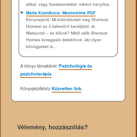
állást, vagy fizetésemelést; miként irányítsa...
Maria Konnikova: Mesterelme PDF
Könyvajánló: Mi különbözteti meg Sherlock
Holmest az ő béketűrő barátjától, dr.
Watsontól – és tőlünk? Mitől válik Sherlock
Holmes kimagasló detektívvé, aki olyan
bűnügyeket is...
A könyv témakörei:
Pszichológia és
pszichoterápia
Könyvjelzőkhöz
Közvetlen link
.
Vélemény, hozzászólás?