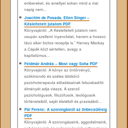
embereket, és amellyel sokan mind a mai
napig nem...
Joachim de Posada, Ellen Singer –
Késleltetett jutalom PDF
Könyvajánló: „A Késleltetett jutalom nem
csupán szellemi ínyencfalat, hanem a hosszú
távú siker biztos receptje is.” Harvey Mackay
a Cápák közt sértetlen, avagy a
kapitalizmus...
Feldmár András – Most vagy Soha PDF
Könyvajánló: A könyv az öntörvényű,
szókimondó és széles látókörű
pszichoterapeuta előadásainak felszabadító
élményét adja vissza. A szerző
pszichológusok, filozófusok, teológusok
történeteiből, saját életéből és praxisából...
Pál Ferenc: A szorongástól az önbecsülésig
PDF
Könyvajánló: A ​szorongásaink, aggodalmaink,