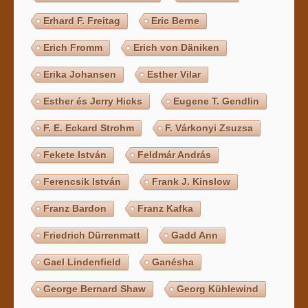
Erhard F. Freitag
Eric Berne
Erich Fromm
Erich von Däniken
Erika Johansen
Esther Vilar
Esther és Jerry Hicks
Eugene T. Gendlin
F. E. Eckard Strohm
F. Várkonyi Zsuzsa
Fekete István
Feldmár András
Ferencsik István
Frank J. Kinslow
Franz Bardon
Franz Kafka
Friedrich Dürrenmatt
Gadd Ann
Gael Lindenfield
Ganésha
George Bernard Shaw
Georg Kühlewind