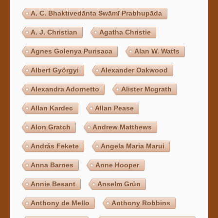
A. C. Bhaktivedānta Swāmī Prabhupāda
A. J. Christian
Agatha Christie
Agnes Golenya Purisaca
Alan W. Watts
Albert Györgyi
Alexander Oakwood
Alexandra Adornetto
Alister Mcgrath
Allan Kardec
Allan Pease
Alon Gratch
Andrew Matthews
András Fekete
Angela Maria Marui
Anna Barnes
Anne Hooper
Annie Besant
Anselm Grün
Anthony de Mello
Anthony Robbins