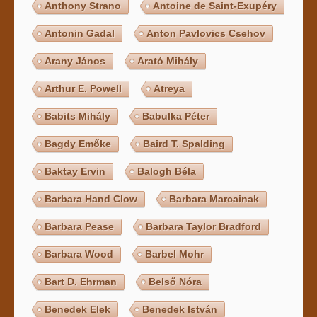
Anthony Strano
Antoine de Saint-Exupéry
Antonin Gadal
Anton Pavlovics Csehov
Arany János
Arató Mihály
Arthur E. Powell
Atreya
Babits Mihály
Babulka Péter
Bagdy Emőke
Baird T. Spalding
Baktay Ervin
Balogh Béla
Barbara Hand Clow
Barbara Marcainak
Barbara Pease
Barbara Taylor Bradford
Barbara Wood
Barbel Mohr
Bart D. Ehrman
Belső Nóra
Benedek Elek
Benedek István