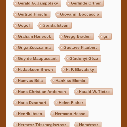
Gerald G. Jampolsky
Gerlinde Ortner
Gertrud Hirschi
Giovanni Boccaccio
Gogol
Gonda István
Graham Hancock
Gregg Braden
gri
Griga Zsuzsanna
Gustave Flaubert
Guy de Maupassant
Gárdonyi Géza
H. Jackson Brown
H. P. Blavatsky
Hamvas Béla
Hankiss Elemér
Hans Christian Andersen
Harald W. Tietze
Haris Dzsohari
Helen Fisher
Henrik Ibsen
Hermann Hesse
Hermész Triszmegisztosz
Homérosz