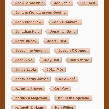
Joe Abercrombie
Joe Vitale
Jo Frost
Johann Wolfgang von Goethe
John Bradshaw
John C. Maxwell
Jonathan Holt
Jonathan Swift
Jorge Bucay
Josef Ernst
Josephine Angelini
Joseph O'Connor
Jose Silva
Judy Hall
Jules Verne
Julius Evola
Jókai Mór
Kaczvinszky József
Kalo Jenő
Karinthy Frigyes
Karl May
Kathleen Mcgowan
Kenneth Copeland
Kenneth E. Hagin
Ken Wilber