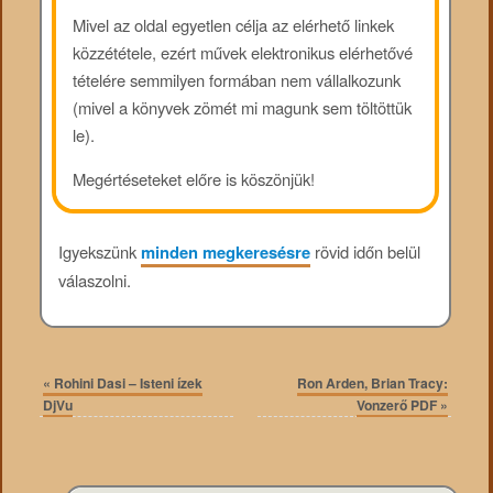
Mivel az oldal egyetlen célja az elérhető linkek
közzététele, ezért művek elektronikus elérhetővé
tételére semmilyen formában nem vállalkozunk
(mivel a könyvek zömét mi magunk sem töltöttük
le).
Megértéseteket előre is köszönjük!
Igyekszünk
minden megkeresésre
rövid időn belül
válaszolni.
«
Rohini Dasi – Isteni ízek
Ron Arden, Brian Tracy:
DjVu
Vonzerő PDF
»