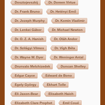
Dosztojevszkij
Dr. Doreen Virtue
Dr. Frank Bruno
Dr. Hetényi Ernő
Dr. Jozeph Murphy
Dr. Komin Vladimir
Dr. Lenkei Gábor
Dr. Michael Newton
Dr. O. Z. A. Hanish
Dr. Oláh Andor
Dr. Szilágyi Vilmos
Dr. Vígh Béla
Dr. Wayne W. Dyer
Dr. Weninger Antal
Drunvalo Melchizedek
Duncan Shelley
Edgar Cayce
Edward de Bono
Egely György
Ekhart Tolle
Eli Jaxon-Bear
Elisabeth Haich
Elizabeth Clare Prophet
Emil Coué